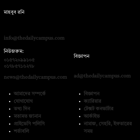
সম্পাদক:
মাহবুব রনি
দ্য ডেইলি ক্যাম্পাস, দ্বিতীয় তলা, হাসান হোল্ডিংস, ৫২/১ নিউ ইস্কাটন
রোড, ঢাকা ১০০০
info@thedailycampus.com
নিউজরুম:
বিজ্ঞাপন
০১৫৭২০৯৯১০৫
,
০১৭১২১৩৬৫৯৩
০১৭৮৫৭১৬২৭৮
ad@thedailycampus.com
news@thedailycampus.com
আমাদের সম্পর্কে
বিজ্ঞাপন
যোগাযোগ
ক্যারিয়ার
তথ্য দিন
টেক্সট কনভার্টার
মতামত জানান
আর্কাইভ
প্রাইভেসি পলিসি
নামাজ, সেহরি, ইফতারের
শর্তাবলি
সময়