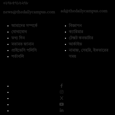
০১৭১২১৩৬৫৯৩
০১৭৮৫৭১৬২৭৮
ad@thedailycampus.com
news@thedailycampus.com
আমাদের সম্পর্কে
বিজ্ঞাপন
যোগাযোগ
ক্যারিয়ার
তথ্য দিন
টেক্সট কনভার্টার
মতামত জানান
আর্কাইভ
প্রাইভেসি পলিসি
নামাজ, সেহরি, ইফতারের
শর্তাবলি
সময়
অনুসরণ করুন