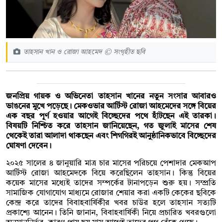
তাহসান খান ও রোজা আহমেদ © সংগৃহীত ছবি
জনপ্রিয় গায়ক ও অভিনেতা তাহসান খানের নতুন সংসার আবারও
ভাঙনের মুখে পড়েছে। মেকওভার আর্টিস্ট রোজা আহমেদের সঙ্গে বিয়ের
এক বছর পূর্ণ হওয়ার আগেই বিচ্ছেদের পথে হাঁটছেন এই তারকা।
বিষয়টি নিশ্চিত করে তাহসান জানিয়েছেন, গত জুলাই মাসের শেষ
থেকেই তারা আলাদা থাকছেন এবং শিগগিরই আনুষ্ঠানিকভাবে বিচ্ছেদের
ঘোষণা দেবেন।
২০২৫ সালের ৪ জানুয়ারি মাত্র চার মাসের পরিচয়ে পেশাদার মেকআপ
আর্টিস্ট রোজা আহমেদকে বিয়ে করেছিলেন তাহসান। কিন্তু বিয়ের
কয়েক মাসের মধ্যেই তাদের সম্পর্কের টানাপড়েন শুরু হয়। সম্প্রতি
সামাজিক যোগাযোগ মাধ্যমে রোজার শেয়ার করা একটি কেকের ছবিকে
কেন্দ্র করে তাদের বিবাহবার্ষিকীর খবর চাউর হলে তাহসান সত্যটি
প্রকাশ্যে আনেন। তিনি জানান, বিবাহবার্ষিকী নিয়ে প্রচারিত খবরগুলো