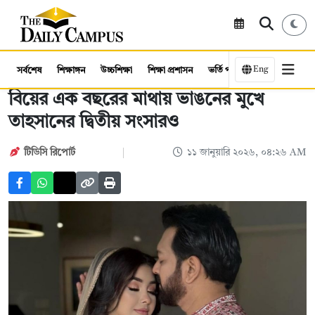
Eng
সর্বশেষ
শিক্ষাঙ্গন
উচ্চশিক্ষা
শিক্ষা প্রশাসন
ভর্তি পরীক্ষা
কর্মসংস্থান
বিয়ের এক বছরের মাথায় ভাঙনের মুখে
তাহসানের দ্বিতীয় সংসারও
টিডিসি রিপোর্ট
১১ জানুয়ারি ২০২৬, ০৪:২৬ AM