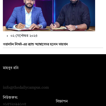
০২ সেপ্টেম্বর ২০২৫
ওয়ালটন লিফট-এর ব্র্যান্ড অ্যাম্বাসেডর হলেন তাহসান
সম্পাদক:
মাহবুব রনি
দ্য ডেইলি ক্যাম্পাস, দ্বিতীয় তলা, হাসান হোল্ডিংস, ৫২/১ নিউ ইস্কাটন
রোড, ঢাকা ১০০০
info@thedailycampus.com
নিউজরুম:
বিজ্ঞাপন
০১৫৭২০৯৯১০৫
,