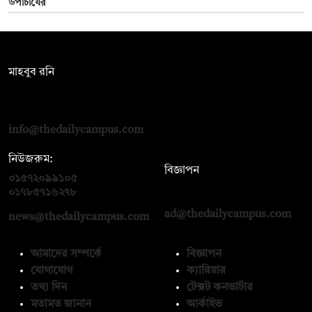
উপাচার্যের
সম্পাদক:
মাহবুব রনি
দ্য ডেইলি ক্যাম্পাস, দ্বিতীয় তলা, হাসান হোল্ডিংস, ৫২/১ নিউ ইস্কাটন
রোড, ঢাকা ১০০০
info@thedailycampus.com
নিউজরুম:
বিজ্ঞাপন
০১৫৭২০৯৯১০৫
,
০১৭১২১৩৬৫৯৩
০১৭৮৫৭১৬২৭৮
ad@thedailycampus.com
news@thedailycampus.com
আমাদের সম্পর্কে
বিজ্ঞাপন
যোগাযোগ
ক্যারিয়ার
তথ্য দিন
টেক্সট কনভার্টার
মতামত জানান
আর্কাইভ