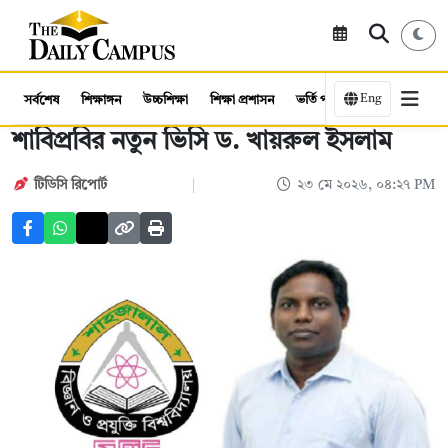
Eng
সর্বশেষ
শিক্ষাঙ্গন
উচ্চশিক্ষা
শিক্ষা প্রশাসন
ভর্তি পরীক্ষা
কর্মসংস্থান
শাবিপ্রবির নতুন ভিসি ড. খায়রুল ইসলাম
টিডিসি রিপোর্ট
২৩ মে ২০২৬, ০৪:২৭ PM