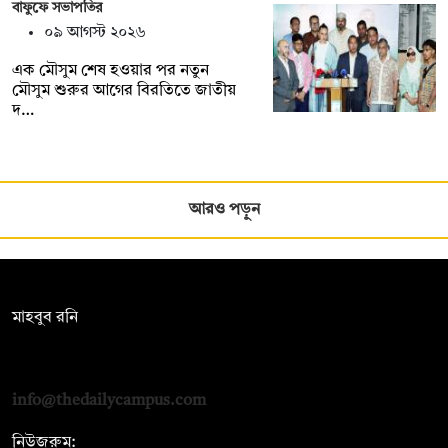
বাফুফে সভাপতির
০৯ আগস্ট ২০২৬
এক মৌসুম শেষ হওয়ার পর নতুন
মৌসুম শুরুর আগের বিরতিতে জাতীয়
দ…
আরও পড়ুন
সম্পাদক:
মাহবুব রনি
দ্য ডেইলি ক্যাম্পাস, দ্বিতীয় তলা, হাসান হোল্ডিংস, ৫২/১ নিউ ইস্কাটন
রোড, ঢাকা ১০০০
info@thedailycampus.com
নিউজরুম: