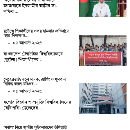
বিরোধীদলীয় নেতা ও বাংলাদেশ
জামায়াতে ইসলামীর আমির ডা.
শফিক…
বুটেক্সে শিক্ষার্থীদের ওপর হামলার প্রতিবাদে
‘ছাত্র-শিক্ষক স…
০৯ আগস্ট ২০২৬
বাংলাদেশ টেক্সটাইল বিশ্ববিদ্যালয়ে
(বুটেক্স) শিক্ষার্থীদের …
মেহেরুল্লাহ হলে মাদক, র‍্যাগিং ও ধূমপান
নিষিদ্ধ করল যবিপ্রব…
০৯ আগস্ট ২০২৬
যশোর বিজ্ঞান ও প্রযুক্তি বিশ্ববিদ্যালয়ের
(যবিপ্রবি) ছেলেদের…
‘ক্ষ্যাপ’ নিয়ে জাতীয় ফুটবলারদের হুঁশিয়ারি