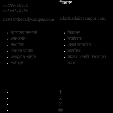
বিজ্ঞাপন
০১৫৭২০৯৯১০৫
,
০১৭১২১৩৬৫৯৩
০১৭৮৫৭১৬২৭৮
ad@thedailycampus.com
news@thedailycampus.com
আমাদের সম্পর্কে
বিজ্ঞাপন
যোগাযোগ
ক্যারিয়ার
তথ্য দিন
টেক্সট কনভার্টার
মতামত জানান
আর্কাইভ
প্রাইভেসি পলিসি
নামাজ, সেহরি, ইফতারের
শর্তাবলি
সময়
অনুসরণ করুন