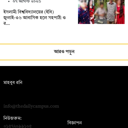
০৭ আগস্ট ২০২৬
ইসলামী বিশ্ববিদ্যালয়ের (ইবি)
জুলাই-৩৬ আবাসিক হলে সহপাঠী ও
র…
আরও পড়ুন
সম্পাদক:
মাহবুব রনি
দ্য ডেইলি ক্যাম্পাস, দ্বিতীয় তলা, হাসান হোল্ডিংস, ৫২/১ নিউ ইস্কাটন
রোড, ঢাকা ১০০০
info@thedailycampus.com
নিউজরুম:
বিজ্ঞাপন
০১৫৭২০৯৯১০৫
,