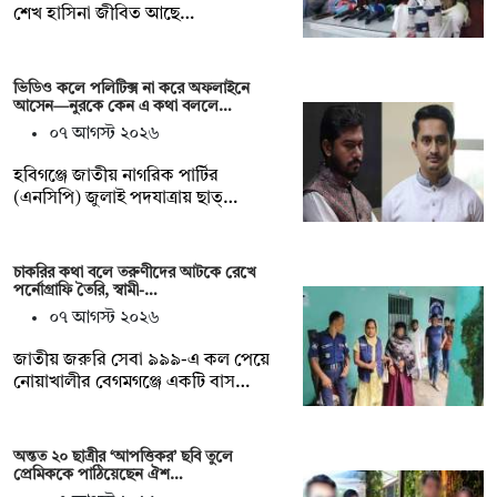
শেখ হাসিনা জীবিত আছে…
ভিডিও কলে পলিটিক্স না করে অফলাইনে
আসেন—নুরকে কেন এ কথা বললে…
০৭ আগস্ট ২০২৬
হবিগঞ্জে জাতীয় নাগরিক পার্টির
(এনসিপি) জুলাই পদযাত্রায় ছাত্…
চাকরির কথা বলে তরুণীদের আটকে রেখে
পর্নোগ্রাফি তৈরি, স্বামী-…
০৭ আগস্ট ২০২৬
জাতীয় জরুরি সেবা ৯৯৯-এ কল পেয়ে
নোয়াখালীর বেগমগঞ্জে একটি বাস…
অন্তত ২০ ছাত্রীর ‘আপত্তিকর’ ছবি তুলে
প্রেমিককে পাঠিয়েছেন ঐশ…