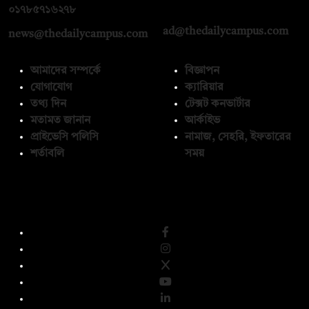
০১৭১২১৩৬৫৯৩
০১৭৮৫৭১৬২৭৮
ad@thedailycampus.com
news@thedailycampus.com
আমাদের সম্পর্কে
বিজ্ঞাপন
যোগাযোগ
ক্যারিয়ার
তথ্য দিন
টেক্সট কনভার্টার
মতামত জানান
আর্কাইভ
প্রাইভেসি পলিসি
নামাজ, সেহরি, ইফতারের
শর্তাবলি
সময়
অনুসরণ করুন