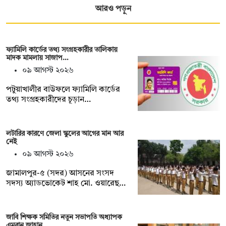
আরও পড়ুন
ফ্যামিলি কার্ডের তথ্য সংগ্রহকারীর তালিকায়
মাদক মামলায় সাজাপ…
০৯ আগস্ট ২০২৬
পটুয়াখালীর বাউফলে ফ্যামিলি কার্ডের
তথ্য সংগ্রহকারীদের চূড়ান…
লটারির কারণে জেলা স্কুলের আগের মান আর
নেই
০৯ আগস্ট ২০২৬
জামালপুর-৫ (সদর) আসনের সংসদ
সদস্য অ্যাডভোকেট শাহ মো. ওয়ারেছ…
জাবি শিক্ষক সমিতির নতুন সভাপতি অধ্যাপক
এমরান জাহান