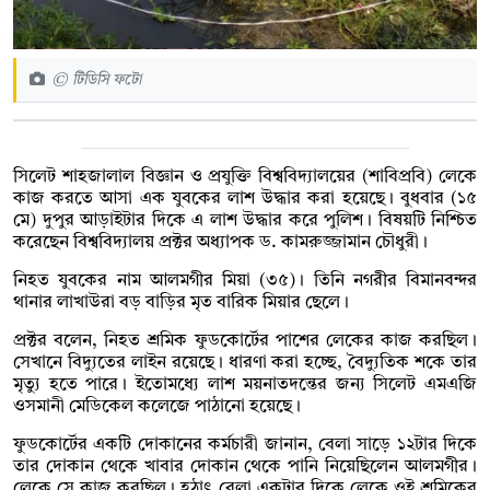
© টিডিসি ফটো
সিলেট শাহজালাল বিজ্ঞান ও প্রযুক্তি বিশ্ববিদ্যালয়ের (শাবিপ্রবি) লেকে
কাজ করতে আসা এক যুবকের লাশ উদ্ধার করা হয়েছে। বুধবার (১৫
মে) দুপুর আড়াইটার দিকে এ লাশ উদ্ধার করে পুলিশ। বিষয়টি নিশ্চিত
করেছেন বিশ্ববিদ্যালয় প্রক্টর অধ্যাপক ড. কামরুজ্জামান চৌধুরী ।
নিহত যুবকের নাম আলমগীর মিয়া (৩৫)। তিনি নগরীর বিমানবন্দর
থানার লাখাউরা বড় বাড়ির মৃত বারিক মিয়ার ছেলে।
প্রক্টর বলেন, নিহত শ্রমিক ফুডকোর্টের পাশের লেকের কাজ করছিল।
সেখানে বিদ্যুতের লাইন রয়েছে। ধারণা করা হচ্ছে, বৈদ্যুতিক শকে তার
মৃত্যু হতে পারে। ইতোমধ্যে লাশ ময়নাতদন্তের জন্য সিলেট এমএজি
ওসমানী মেডিকেল কলেজে পাঠানো হয়েছে।
ফুডকোর্টের একটি দোকানের কর্মচারী জানান, বেলা সাড়ে ১২টার দিকে
তার দোকান থেকে খাবার দোকান থেকে পানি নিয়েছিলেন আলমগীর।
লেকে সে কাজ করছিল। হঠাৎ বেলা একটার দিকে লেকে ওই শ্রমিকের