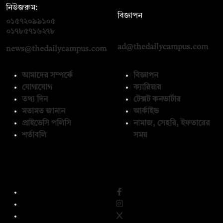
নিউজরুম:
বিজ্ঞাপন
০১৫৭২০৯৯১০৫
,
০১৭১২১৩৬৫৯৩
০১৭৮৫৭১৬২৭৮
ad@thedailycampus.com
news@thedailycampus.com
আমাদের সম্পর্কে
বিজ্ঞাপন
যোগাযোগ
ক্যারিয়ার
তথ্য দিন
টেক্সট কনভার্টার
মতামত জানান
আর্কাইভ
প্রাইভেসি পলিসি
নামাজ, সেহরি, ইফতারের
শর্তাবলি
সময়
অনুসরণ করুন