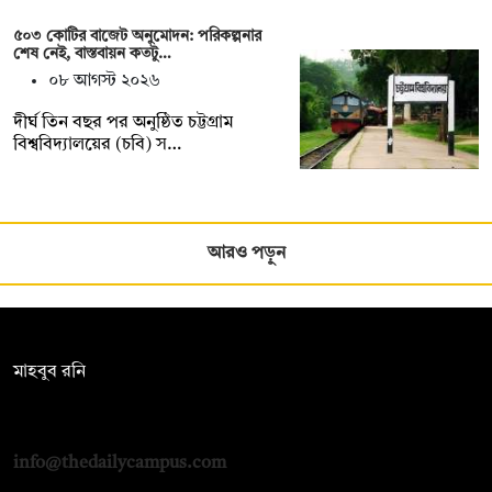
৫০৩ কোটির বাজেট অনুমোদন: পরিকল্পনার
শেষ নেই, বাস্তবায়ন কতটু…
০৮ আগস্ট ২০২৬
দীর্ঘ তিন বছর পর অনুষ্ঠিত চট্টগ্রাম
বিশ্ববিদ্যালয়ের (চবি) স…
আরও পড়ুন
সম্পাদক:
মাহবুব রনি
দ্য ডেইলি ক্যাম্পাস, দ্বিতীয় তলা, হাসান হোল্ডিংস, ৫২/১ নিউ ইস্কাটন
রোড, ঢাকা ১০০০
info@thedailycampus.com