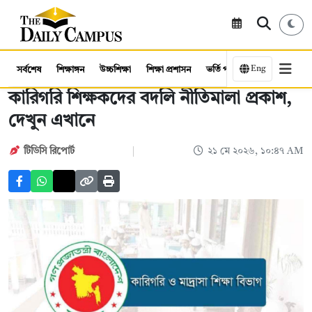
Eng
সর্বশেষ
শিক্ষাঙ্গন
উচ্চশিক্ষা
শিক্ষা প্রশাসন
ভর্তি পরীক্ষা
কর্মসংস্থান
কারিগরি শিক্ষকদের বদলি নীতিমালা প্রকাশ,
দেখুন এখানে
টিডিসি রিপোর্ট
২১ মে ২০২৬, ১০:৪৭ AM