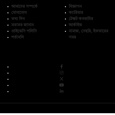
আমাদের সম্পর্কে
বিজ্ঞাপন
যোগাযোগ
ক্যারিয়ার
তথ্য দিন
টেক্সট কনভার্টার
মতামত জানান
আর্কাইভ
প্রাইভেসি পলিসি
নামাজ, সেহরি, ইফতারের
শর্তাবলি
সময়
অনুসরণ করুন
© কপিরাইট 2026, দ্য ডেইলি ক্যাম্পাস লিমিটেড