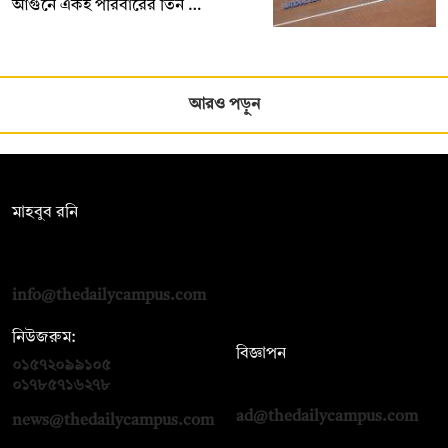
আগুনে একই পরিবারের তিন …
আরও পড়ুন
সম্পাদক:
মাহবুব রনি
দ্য ডেইলি ক্যাম্পাস, দ্বিতীয় তলা, হাসান হোল্ডিংস, ৫২/১ নিউ ইস্কাটন
রোড, ঢাকা ১০০০
info@thedailycampus.com
নিউজরুম:
বিজ্ঞাপন
০১৫৭২০৯৯১০৫
,
০১৭১২১৩৬৫৯৩
০১৭৮৫৭১৬২৭৮
ad@thedailycampus.com
news@thedailycampus.com