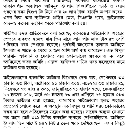
নেওয়ার নিয়ম থাকলেও সিরাজগঞ্জ সরকারি কলেজের অধ্যক্ষ
থাকাকালীন অধ্যাপক আমিনুল ইসলাম শিক্ষার্থীদের ভর্তি ও ফরম
পূরণের সময় দ্বিগুণ ফি নিয়ে প্রায় ২০ লাখ টাকা বাড়তি আদায় করেন।
এসব টাকা তার ব্যক্তিগত গাড়ির তেল, সিএনজি গ্যাস, ড্রাইভারের
বেতনও কলেজ তহবিল থেকে পরিশোধ করা হয়।
মাউশির তদন্ত প্রতিবেদনে বলা হয়েছে, কলেজের মাইক্রোবাস শহরের
ভেতরে ব্যবহৃত হলেও মাত্র তিন মাসে প্রায় পাঁচ লাখ টাকারও বেশি
পরিবহন খরচ দেখানো হয়েছে। পূর্ববর্তী অধ্যক্ষের তুলনায় আমিনুল
ইসলাম এ খাতে ৩ থেকে ৪ গুণ বেশি অর্থ ব্যয় করেছেন। এত বিপুল
পরিমান জ্বালানি ও মেরামত ব্যয় কোনভাবেই গ্রহণযোগ্য নয় বলে
জানিয়েছে তদন্ত কমিটি। এছাড়া ব্যক্তিগত গাড়ির খরচ কলেজের নামে
ভাউচার করা হয়েছে।
মাইক্রোবাসের জ্বালানির ভাউচার বিশ্লেষণে দেখা যায়, সেপ্টেম্বরে ৩৩
হাজার ৬৩ টাকা, অক্টোবরে ৪১ হাজার ৫০৫, নভেম্বরে ৫৩ হাজার ৪১,
ডিসেম্বরে ৭৩ হাজার ৩০১, জানুয়ারিতে ৭১ হাজার ৭৫৪, ফেব্রুয়ারিতে
৮০ হাজার ৯৭৮, মার্চে ৬৮ হাজার ৭৩ এবং এপ্রিলে ৫৬ হাজার ৫৮৫
টাকার ভাউচার করা হয়েছে। কলেজের মাইক্রোবাস মূলত শহরের
ভেতরেই চলাচল করে। এ অবস্থায় এত বিপুল জ্বালানি খরচ কোনভাবেই
সম্ভব নয় বলে প্রতিবেদনে উল্লেখ করা হয়েছে। সাবেক অধ্যক্ষ যেখানে
চার মাসে মোট ৩১১ লিটার অকটেন ব্যবহার দেখিয়েছিলেন, আমিনুল
ইসলাম তিন মাসেই ৯৫২ লিটার তেল খরচ দেখিয়েছেন। এসব কিছুই