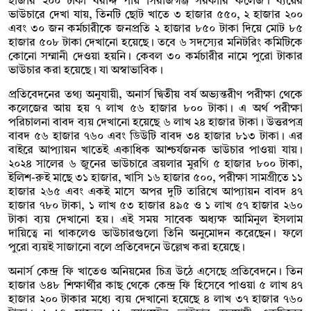
হাজার ২০০ টাকা বরাদ্দ পায় সিরাজগঞ্জ সরকারি কলেজ। ব্যয়ের
ভাউচারে দেখা যায়, তিনটি ছোট খাতে ৩ হাজার ৫৫০, ২ হাজার ২০০
এবং ৩০ জন কর্মচারীকে জনপ্রতি ২ হাজার ৮৫০ টাকা দিয়ে মোট ৮৫
হাজার ৫০৮ টাকা দেখানো হয়েছে। তবে ৬ সদস্যের মনিটরিং কমিটিকে
কোনো সম্মানী দেওয়া হয়নি। কেবল ৩০ কর্মচারীর নামে পুরো টাকার
ভাউচার করা হয়েছে। যা অস্বাভাবিক।
প্রতিবেদনের তথ্য অনুযায়ী, অনার্স দ্বিতীয় বর্ষ অভ্যন্তরীণ পরীক্ষা থেকে
কলেজের আয় হয় ৭ লাখ ৫৬ হাজার ৮০০ টাকা। এ অর্থ পরীক্ষা
পরিচালনা বাবদ ব্যয় দেখানো হয়েছে ৬ লাখ ২৪ হাজার টাকা। উত্তরপত্র
বাবদ ৫৬ হাজার ৭৬০ এবং ডিউটি বাবদ ৩৪ হাজার ৮১৩ টাকা। এর
বাইরে আপ্যায়ন খাতেই একাধিক আশ্চর্যজনক ভাউচার পাওয়া যায়।
২০২৪ সালের ৬ জুনের ভাউচারে ব্রয়লার মুরগি ৫ হাজার ৮০০ টাকা,
ইলিশ-রুই মাছে ৩১ হাজার, খাসি ১৬ হাজার ৫০০, পরীক্ষা সামগ্রীতে ১১
হাজার ২৬৫ এবং একই মাসে অপর দুটি তারিখে আপ্যায়ন বাবদ ৪৭
হাজার ৭৮০ টাকা, ১ লাখ ৫৩ হাজার ৪৯৫ ও ১ লাখ ৫৭ হাজার ২৬০
টাকা ব্যয় দেখানো হয়। এই সময় সাবেক অধ্যক্ষ আমিনুল ইসলাম
দায়িত্বে না থাকলেও ভাউচারগুলো তিনি অনুমোদন করেছেন। ফলে
পুরো ব্যয়ই সাজানো বলে প্রতিবেদনে উল্লেখ করা হয়েছে।
অনার্স কেন্দ্র ফি খাতেও অনিয়মের চিত্র উঠে এসেছে প্রতিবেদনে। তিন
হাজার ৬৪৮ শিক্ষার্থীর কাছ থেকে কেন্দ্র ফি হিসেবে পাওয়া ৫ লাখ ৪৭
হাজার ২০০ টাকার মধ্যে ব্যয় দেখানো হয়েছে ৪ লাখ ৩৭ হাজার ৭৬০