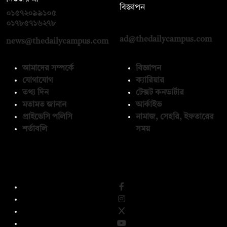
বিজ্ঞাপন
০১৫৭২০৯৯১০৫
,
০১৭১২১৩৬৫৯৩
০১৭৮৫৭১৬২৭৮
ad@thedailycampus.com
news@thedailycampus.com
আমাদের সম্পর্কে
বিজ্ঞাপন
যোগাযোগ
ক্যারিয়ার
তথ্য দিন
টেক্সট কনভার্টার
মতামত জানান
আর্কাইভ
প্রাইভেসি পলিসি
নামাজ, সেহরি, ইফতারের
শর্তাবলি
সময়
অনুসরণ করুন