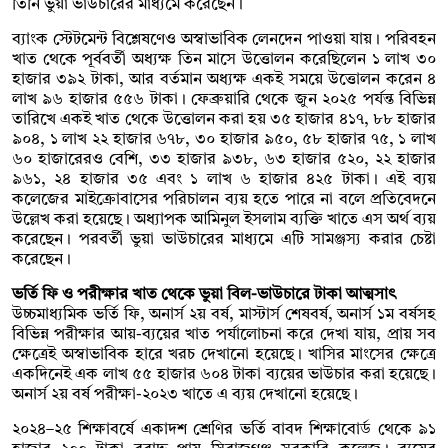
তিনি ভুয়া ভাউচারের মাধ্যমে করেছেন।
ব্যাংক স্টেটমেন্ট বিশ্লেষণেও অস্বাভাবিক লেনদেন পাওয়া যায়। পরিবহন
খাত থেকে পূর্ববর্তী অধ্যক্ষ তিন মাসে উত্তোলন করেছিলেন ১ লাখ ৩০
হাজার ৩৯২ টাকা, আর বর্তমান অধ্যক্ষ একই সময়ে উত্তোলন করেন ৪
লাখ ৯৬ হাজার ৫৫৬ টাকা। ফেব্রুয়ারি থেকে জুন ২০২৫ পর্যন্ত বিভিন্ন
তারিখে একই খাত থেকে উত্তোলন করা হয় ৩৫ হাজার ৪১৭, ৮৮ হাজার
৯০৪, ১ লাখ ২২ হাজার ৬৭৮, ৩০ হাজার ৯৫০, ৫৮ হাজার ৭৫, ১ লাখ
৬০ হাজারেরও বেশি, ৩৩ হাজার ৯৩৮, ৬৩ হাজার ৫২০, ২২ হাজার
৯৬১, ২৪ হাজার ৩৫ এবং ১ লাখ ৬ হাজার ৪২৫ টাকা। এই ব্যয়
কলেজের মাইক্রোবাসের পরিচালন ব্যয় হতে পারে না বলে প্রতিবেদনে
উল্লেখ করা হয়েছে। অধ্যাপক আমিনুল ইসলাম ব্যক্তি খাতে এস অর্থ ব্যয়
করেছেন। পরবর্তী ভুয়া ভাউচারের মাধ্যমে এটি সামঞ্জস্য করার চেষ্টা
করেছেন।
ভর্তি ফি ও পরীক্ষার খাত থেকে ভুয়া বিল-ভাউচারে টাকা আত্মসাৎ
উচ্চমাধ্যমিক ভর্তি ফি, অনার্স ২য় বর্ষ, মাস্টার্স শেষবর্ষ, অনার্স ১ম বর্ষসহ
বিভিন্ন পরীক্ষার আয়-ব্যয়ের খাত পর্যালোচনা করে দেখা যায়, প্রায় সব
ক্ষেত্রেই অস্বাভাবিক হারে খরচ দেখানো হয়েছে। খাসির মাংসের ক্ষেত্রে
একদিনেই এক লাখ ৫৫ হাজার ৬০৪ টাকা ব্যয়ের ভাউচার করা হয়েছে।
অনার্স ২য় বর্ষ পরীক্ষা-২০২৩ খাতে এ ব্যয় দেখানো হয়েছে।
২০২৪–২৫ শিক্ষাবর্ষে একাদশ শ্রেণির ভর্তি বাবদ শিক্ষাবোর্ড থেকে ৯১