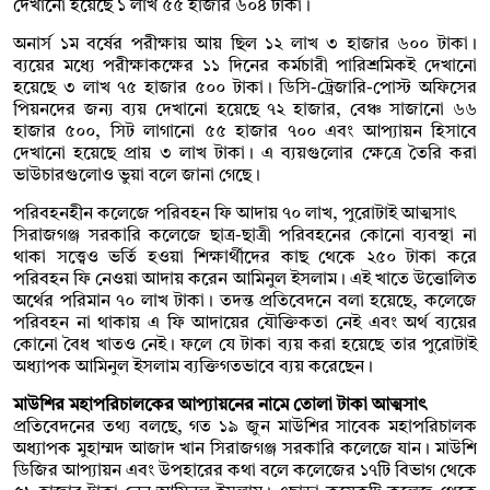
দেখানো হয়েছে ১ লাখ ৫৫ হাজার ৬০৪ টাকা।
অনার্স ১ম বর্ষের পরীক্ষায় আয় ছিল ১২ লাখ ৩ হাজার ৬০০ টাকা।
ব্যয়ের মধ্যে পরীক্ষাকক্ষের ১১ দিনের কর্মচারী পারিশ্রমিকই দেখানো
হয়েছে ৩ লাখ ৭৫ হাজার ৫০০ টাকা। ডিসি-ট্রেজারি-পোস্ট অফিসের
পিয়নদের জন্য ব্যয় দেখানো হয়েছে ৭২ হাজার, বেঞ্চ সাজানো ৬৬
হাজার ৫০০, সিট লাগানো ৫৫ হাজার ৭০০ এবং আপ্যায়ন হিসাবে
দেখানো হয়েছে প্রায় ৩ লাখ টাকা। এ ব্যয়গুলোর ক্ষেত্রে তৈরি করা
ভাউচারগুলোও ভুয়া বলে জানা গেছে।
পরিবহনহীন কলেজে পরিবহন ফি আদায় ৭০ লাখ, পুরোটাই আত্মসাৎ
সিরাজগঞ্জ সরকারি কলেজে ছাত্র-ছাত্রী পরিবহনের কোনো ব্যবস্থা না
থাকা সত্ত্বেও ভর্তি হওয়া শিক্ষার্থীদের কাছ থেকে ২৫০ টাকা করে
পরিবহন ফি নেওয়া আদায় করেন আমিনুল ইসলাম। এই খাতে উত্তোলিত
অর্থের পরিমান ৭০ লাখ টাকা। তদন্ত প্রতিবেদনে বলা হয়েছে, কলেজে
পরিবহন না থাকায় এ ফি আদায়ের যৌক্তিকতা নেই এবং অর্থ ব্যয়ের
কোনো বৈধ খাতও নেই। ফলে যে টাকা ব্যয় করা হয়েছে তার পুরোটাই
অধ্যাপক আমিনুল ইসলাম ব্যক্তিগতভাবে ব্যয় করেছেন।
মাউশির মহাপরিচালকের আপ্যায়নের নামে তোলা টাকা আত্মসাৎ
প্রতিবেদনের তথ্য বলছে, গত ১৯ জুন মাউশির সাবেক মহাপরিচালক
অধ্যাপক মুহাম্মদ আজাদ খান সিরাজগঞ্জ সরকারি কলেজে যান। মাউশি
ডিজির আপ্যায়ন এবং উপহারের কথা বলে কলেজের ১৭টি বিভাগ থেকে