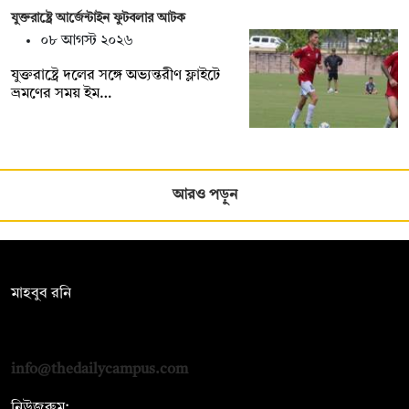
যুক্তরাষ্ট্রে আর্জেন্টাইন ফুটবলার আটক
০৮ আগস্ট ২০২৬
যুক্তরাষ্ট্রে দলের সঙ্গে অভ্যন্তরীণ ফ্লাইটে
ভ্রমণের সময় ইম…
আরও পড়ুন
সম্পাদক:
মাহবুব রনি
দ্য ডেইলি ক্যাম্পাস, দ্বিতীয় তলা, হাসান হোল্ডিংস, ৫২/১ নিউ ইস্কাটন
রোড, ঢাকা ১০০০
info@thedailycampus.com
নিউজরুম: