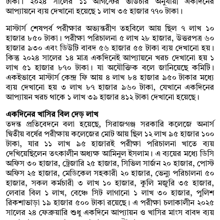
টাকা। ২০২৪ সালের ১১ আগস্টের ভাউচার অনুযায়ী একদিনের
আপ্যায়নে ব্যয় দেখানো হয়েছে ১ লাখ ৩৫ হাজার ৭৭০ টাকা।
মাস্টার্স শেষপর্ব পরীক্ষার অভ্যন্তরীণ তহবিলে আয় ছিল ৭ লাখ ১০
হাজার ৮৫০ টাকা। পরীক্ষা পরিচালনা ৫ লাখ ২৮ হাজার, উত্তরপত্র ৬০
হাজার ৯৩০ এবং ডিউটি বাবদ ৫৬ হাজার ৫৫ টাকা ব্যয় দেখানো হয়।
কিন্তু ২০২৪ সালের ১৪ মাত্র একদিনেই আপ্যায়নে খরচ দেখানো হয় ১
লাখ ৫১ হাজার ৮৭০ টাকা। যা অযৌক্তিক বলে জানিয়েছে কমিটি।
একইভাবে মাস্টার্স কেন্দ্র ফি আয় ৪ লাখ ৮৪ হাজার ৯৫০ টাকার মধ্যে
ব্যয় দেখানো হয় ৩ লাখ ৮৭ হাজার ৯৬০ টাকা, যেখানে একদিনের
আপ্যায়ন খরচ থাকে ১ লাখ ৩৯ হাজার ৪১২ টাকা দেখানো হয়েছে।
একদিনের খাসির বিল দেড় লাখ
তদন্ত প্রতিবেদনে বলা হয়েছে, সিরাজগঞ্জ সরকারি কলেজে অনার্স
দ্বিতীয় বর্ষের পরীক্ষায় কলেজের মোট আয় ছিল ১২ লাখ ৯৫ হাজার ১০০
টাকা, যার ১১ লাখ ৯৫ হাজারই পরীক্ষা পরিচালনা খাতে ব্যয়
দেখিয়েছিলেন তৎকালীন অধ্যক্ষ আমিনুল ইসলাম। এ ব্যয়ের মধ্যে ডিসি
অফিস ৩০ হাজার, ট্রেজারি ২৫ হাজার, সিভিল সার্জন ২০ হাজার, পোস্ট
অফিস ২৫ হাজার, মেডিকেল সহকারী ২০ হাজার, ভেন্যু পরিচালনা ৫০
হাজার, সকল কর্মচারী ৩ লাখ ১০ হাজার, কুলি মজুরি ৩৫ হাজার,
লেবার বিল ১ লাখ, বেঞ্চে সিট লাগানো ১ লাখ ৩০ হাজার, পুলিশ
রিকশাভাড়া ১৯ হাজার ৫০০ টাকা রয়েছে। এ পরীক্ষা চলাকালীন ২০২৫
সালের ২৪ ফেব্রুয়ারি শুধু একদিনে আপ্যায়ন ও খাসির মাংস বাবদ ব্যয়