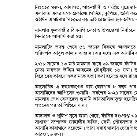
নিহতের স্বজন, আদালত, আইনজীবী ও সংশ্লিষ্ট সূত্রে 
এলাকায় একরামকে প্রকাশ্যে পিটিয়ে, কুপিয়ে, গুলি ক
ওইদিন এ ঘটনায় নিহতের বড় ভাই রেজাউল হক জসিম ব
মামলায় ফুলগাজীর বিএনপি নেতা ও উপজেলা নির্বাচনে একর
মিনারকে আসামি করা হয়।
মামলাটির তদন্ত শেষে ৫৬ জনের বিরুদ্ধে আদালতে অ
পরিদর্শক আবুল কালাম আজাদ। এর মধ্যে এক আসামি র‍্যাব
২০১৮ সালের ১৩ মার্চ মামলার রায়ে ৩৯ জনকে ফাঁস
নেতা মাহতাব উদ্দিন আহমেদ চৌধুরীসহ ১৬ জন। স্থ
বিরোধের কারণে একরামকে হত্যা করা হয়েছে বলে রায়ে
আলোচিত এ হত্যাকাণ্ডের রায় ঘোষণার ৮ বছর পার হ
আসামিদের আপিলের শুনানি। সর্বশেষ ২০২৪ সালের মে
মামলার ডেথ রেফারেন্স শুনানি কার্যতালিকাভুক্ত হয়েছ
পতনের পর তা পিছিয়ে যায়।
আদালত ও পুলিশ সূত্রে জানা গেছে, ফাঁসির দণ্ডপ্রাপ্ত
সাধারণ সম্পাদক জাহাঙ্গীর কবির, ফেনী পৌরসভার ত
আসামি কারাগারে রয়েছেন। তারা সবাই খালাস চেয়ে
আরও ১৬ জন।