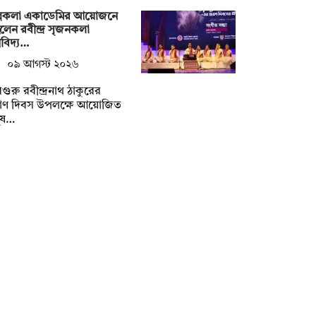
ল্পকলা একাডেমির আয়োজনে
লেন রবীন্দ্র সৃজনকলা
্ববিদ্য…
০৯ আগস্ট ২০২৬
গুরু রবীন্দ্রনাথ ঠাকুরের
রয়াণ দিবস উপলক্ষে আয়োজিত
ুষ…