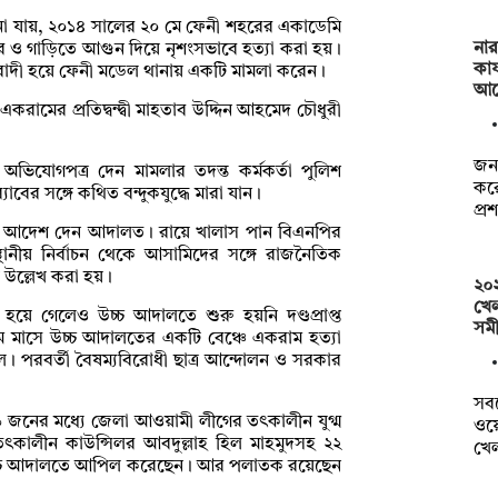
জানা যায়, ২০১৪ সালের ২০ মে ফেনী শহরের একাডেমি
নার
রে ও গাড়িতে আগুন দিয়ে নৃশংসভাবে হত্যা করা হয়।
কার
াদী হয়ে ফেনী মডেল থানায় একটি মামলা করেন।
আব
ামের প্রতিদ্বন্দ্বী মাহতাব উদ্দিন আহমেদ চৌধুরী
জনব
ভিযোগপত্র দেন মামলার তদন্ত কর্মকর্তা পুলিশ
করে
ের সঙ্গে কথিত বন্দুকযুদ্ধে মারা যান।
প্
ির আদেশ দেন আদালত। রায়ে খালাস পান বিএনপির
ানীয় নির্বাচন থেকে আসামিদের সঙ্গে রাজনৈতিক
 উল্লেখ করা হয়।
২০২
খেল
য়ে গেলেও উচ্চ আদালতে শুরু হয়নি দণ্ডপ্রাপ্ত
সম
 মাসে উচ্চ আদালতের একটি বেঞ্চে একরাম হত্যা
িল। পরবর্তী বৈষম্যবিরোধী ছাত্র আন্দোলন ও সরকার
সবশ
 ৩৯ জনের মধ্যে জেলা আওয়ামী লীগের তৎকালীন যুগ্ম
ওয়ে
ৎকালীন কাউন্সিলর আবদুল্লাহ হিল মাহমুদসহ ২২
খে
 উচ্চ আদালতে আপিল করেছেন। আর পলাতক রয়েছেন