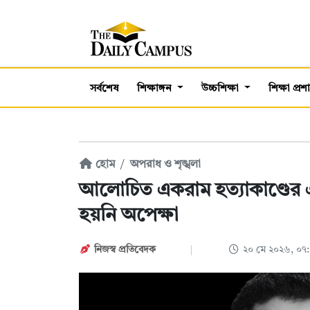
সর্বশেষ
শিক্ষাঙ্গন
উচ্চশিক্ষা
শিক্ষা প্র
হোম
অপরাধ ও শৃঙ্খলা
আলোচিত একরাম হত্যাকাণ্ডের 
হয়নি অপেক্ষা
নিজস্ব প্রতিবেদক
২০ মে ২০২৬, ০৭