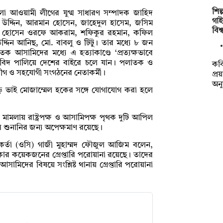
শি
আওয়ামী লীগের যুগ্ম সাধারণ সম্পাদক জাহিদ
গাই
 উদ্দিন, আরমান হোসেন, জাহেদুল হাসেম, জসিম
বিশ
াম হোসেন ওরফে আকরাম, শফিকুর রহমান, কফিল
দ্দিন আনিছ, মো. বাবলু ও টিটু। তার মধ্যে ৮ জন
আসামিদের মধ্যে এ হত্যাকাণ্ডে ‘প্রত্যক্ষভাবে
িদ পালিয়ে দেশের বাইরে চলে যান। পলাতক ও
কবি
 লীগ ও সহযোগী সংগঠনের নেতাকর্মী।
প্
অন
ং বড় ভাই মোজাম্মেল হকের সঙ্গে যোগাযোগ করা হলে
মলায় রাষ্ট্রপক্ষ ও আসামিপক্ষ পৃথক দুটি আপিল
স শুনানির জন্য অপেক্ষমাণ রয়েছে।
্মকর্তা (ওসি) গাজী মুহাম্মদ ফৌজুল আজিম বলেন,
লাকার কয়েকজনের গ্রেপ্তারি পরোয়ানা রয়েছে। তাদের
আসামিদের বিষয়ে সংশ্লিষ্ট থানায় গ্রেপ্তারি পরোয়ানা