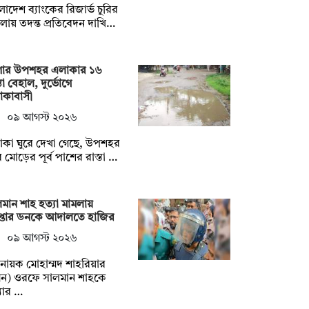
লাদেশ ব্যাংকের রিজার্ভ চুরির
লায় তদন্ত প্রতিবেদন দাখি…
োর উপশহর এলাকার ১৬
্তা বেহাল, দুর্ভোগে
াকাবাসী
০৯ আগস্ট ২০২৬
কা ঘুরে দেখা গেছে, উপশহর
াব মোড়ের পূর্ব পাশের রাস্তা …
মান শাহ হত্যা মামলায়
েপ্তার ডনকে আদালতে হাজির
০৯ আগস্ট ২০২৬
্রনায়ক মোহাম্মদ শাহরিয়ার
মন) ওরফে সালমান শাহকে
যার …