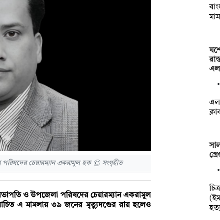
বাং
মাম
যশ
রাস
এল
এলা
ক্ল
সাল
গ্র
রিষদের চেয়ারম্যান একরামুল হক © সংগৃহীত
চিত
াপতি ও উপজেলা পরিষদের চেয়ারম্যান একরামুল
(ই
চিত এ মামলায় ৩৯ জনের মৃত্যুদণ্ডের রায় হলেও
হত্