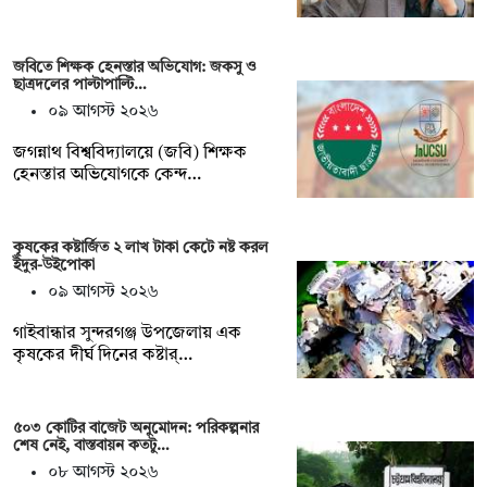
জবিতে শিক্ষক হেনস্তার অভিযোগ: জকসু ও
ছাত্রদলের পাল্টাপাল্টি…
০৯ আগস্ট ২০২৬
জগন্নাথ বিশ্ববিদ্যালয়ে (জবি) শিক্ষক
হেনস্তার অভিযোগকে কেন্দ…
কৃষকের কষ্টার্জিত ২ লাখ টাকা কেটে নষ্ট করল
ইঁদুর-উইপোকা
০৯ আগস্ট ২০২৬
গাইবান্ধার সুন্দরগঞ্জ উপজেলায় এক
কৃষকের দীর্ঘ দিনের কষ্টার্…
৫০৩ কোটির বাজেট অনুমোদন: পরিকল্পনার
শেষ নেই, বাস্তবায়ন কতটু…
০৮ আগস্ট ২০২৬