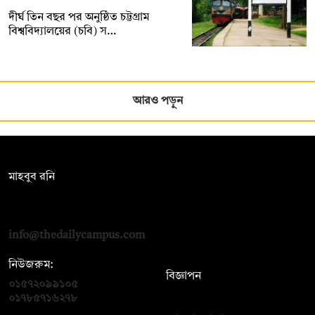
দীর্ঘ তিন বছর পর অনুষ্ঠিত চট্টগ্রাম
বিশ্ববিদ্যালয়ের (চবি) স…
আরও পড়ুন
সম্পাদক:
মাহবুব রনি
দ্য ডেইলি ক্যাম্পাস, দ্বিতীয় তলা, হাসান হোল্ডিংস, ৫২/১ নিউ ইস্কাটন
রোড, ঢাকা ১০০০
info@thedailycampus.com
নিউজরুম:
বিজ্ঞাপন
০১৫৭২০৯৯১০৫
,
০১৭১২১৩৬৫৯৩
০১৭৮৫৭১৬২৭৮