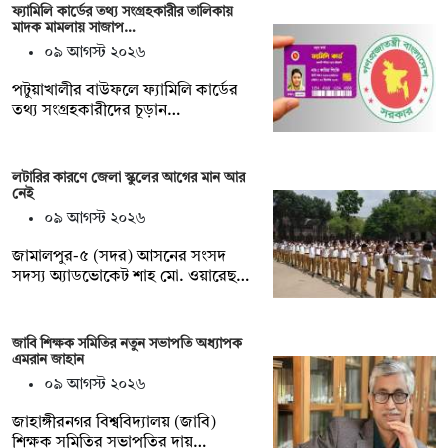
ফ্যামিলি কার্ডের তথ্য সংগ্রহকারীর তালিকায়
মাদক মামলায় সাজাপ…
০৯ আগস্ট ২০২৬
পটুয়াখালীর বাউফলে ফ্যামিলি কার্ডের
তথ্য সংগ্রহকারীদের চূড়ান…
লটারির কারণে জেলা স্কুলের আগের মান আর
নেই
০৯ আগস্ট ২০২৬
জামালপুর-৫ (সদর) আসনের সংসদ
সদস্য অ্যাডভোকেট শাহ মো. ওয়ারেছ…
জাবি শিক্ষক সমিতির নতুন সভাপতি অধ্যাপক
এমরান জাহান
০৯ আগস্ট ২০২৬
জাহাঙ্গীরনগর বিশ্ববিদ্যালয় (জাবি)
শিক্ষক সমিতির সভাপতির দায়…