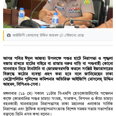
আইজিপি মোসলেহ্ উদ্দিন আহমদ © সৌজন্যে প্রাপ্ত
আসন্ন পবিত্র ঈদুল আজহা উপলক্ষে পশুর হাটে নিরাপত্তা ও শৃঙ্খলা
বজায় রাখতে হাটের বাইরে বা রাস্তায় গরুর গাড়ি বা পশুবাহী কোনো
যানবাহন নিয়ে টানাটানি বা জোরজবরদস্তি করলে সংশ্লিষ্ট ইজারাদারের
বিরুদ্ধে কঠোর ব্যবস্থা গ্রহণ করা হবে বলে জানিয়েছেন ঢাকা
মেট্রোপলিটন পুলিশের কমিশনার অতিরিক্ত আইজিপি মোসলেহ্ উদ্দিন
আহমদ, বিপিএম-সেবা।
মঙ্গলবার (১৯ মে) সকাল ১১টায় ডিএমপি হেডকোয়ার্টার্সের সম্মেলন
কক্ষে কোরবানির পশুর চামড়া সংগ্রহ, সংরক্ষণ, বিপণন ও কাঁচা চামড়া
বহনকারী যানবাহনের নিরাপত্তাসহ ঢাকা মহানগর এলাকার সার্বিক
নিরাপত্তা এবং ট্রাফিক ব্যবস্থাপনাসংক্রান্ত বিশেষ সমন্বয় সভায় সভাপতির
বক্তব্যে তিনি এসব কথা বলেন।