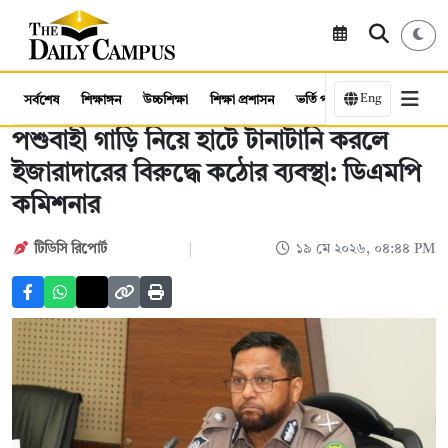
Eng
সর্বশেষ
শিক্ষাঙ্গন
উচ্চশিক্ষা
শিক্ষা প্রশাসন
ভর্তি পরীক্ষা
কর্মসংস্থান
পশুবাহী গাড়ি নিয়ে হাটে টানাটানি করলে
ইজারাদারের বিরুদ্ধে কঠোর ব্যবস্থা: ডিএমপি
কমিশনার
টিডিসি রিপোর্ট
১৯ মে ২০২৬, ০৪:৪৪ PM