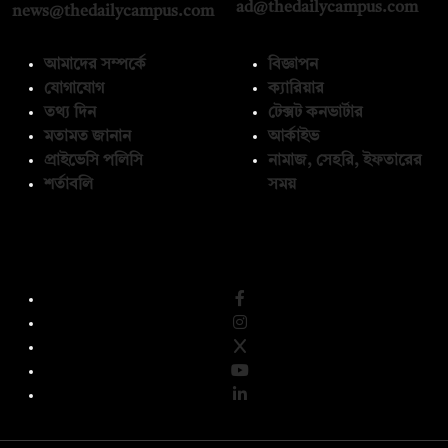
ad@thedailycampus.com
news@thedailycampus.com
আমাদের সম্পর্কে
বিজ্ঞাপন
যোগাযোগ
ক্যারিয়ার
তথ্য দিন
টেক্সট কনভার্টার
মতামত জানান
আর্কাইভ
প্রাইভেসি পলিসি
নামাজ, সেহরি, ইফতারের
শর্তাবলি
সময়
অনুসরণ করুন