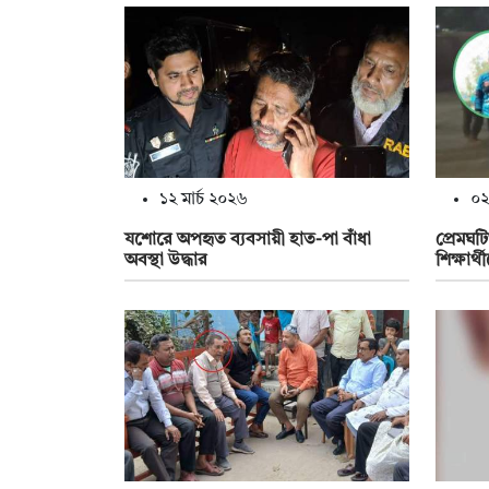
১২ মার্চ ২০২৬
০২
যশোরে অপহৃত ব্যবসায়ী হাত-পা বাঁধা
প্রেমঘ
অবস্থা উদ্ধার
শিক্ষার