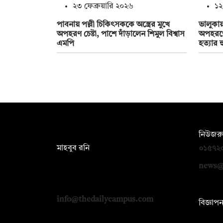
২৩ ফেব্রুয়ারি ২০২৬
১২
পাবনায় পল্লী চিকিৎসককে অস্ত্রের মুখে
ভালুকায়
অপহরণ চেষ্টা, পাশে দাঁড়ালেন শিমুল বিশ্বাস
অপহরণে
এমপি
হত্যার 
সম্পাদক:
নিউজরু
মাহবুব রনি
০১৫৭২
দ্য ডেইলি ক্যাম্পাস, দ্বিতীয় তলা, হাসান
news@
হোল্ডিংস, ৫২/১ নিউ ইস্কাটন রোড, ঢাকা
১০০০
info@thedailycampus.com
বিজ্ঞাপ
০১৭১২