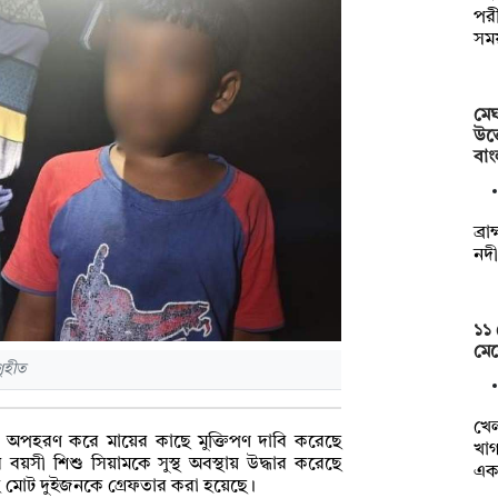
পরী
সম
মেঘ
উত্
বা
ব্র
নদী
১১
মেয়
ৃহীত
খে
কে অপহরণ করে মায়ের কাছে মুক্তিপণ দাবি করেছে
খাগ
য়সী শিশু সিয়ামকে সুস্থ অবস্থায় উদ্ধার করেছে
এক
হ মোট দুইজনকে গ্রেফতার করা হয়েছে।