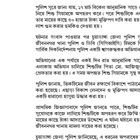
পুলিশ সূত্রে জানা যায়, ১৭ মার্চ বিকেল আনুমানিক সাড়
নিয়ে শিশু সিয়ামকে অপহরণ করে। পরে শিশুটিকে একটি
তার মায়ের কাছে ৫০ হাজার টাকা মুক্তিপণ দাবি করা হয়।
লাশ গুম করার হুমকিও দেওয়া হয়।
ঘটনার সংবাদ পাওয়ার পর চুয়াডাঙ্গা জেলা পুলিশ স
জীবননগর থানা পুলিশ ও ডিবি (সিসিআইসি) টিমকে শিশ
সার্বিক দিকনির্দেশনায় পুলিশ একটি শ্বাসরুদ্ধকর অভিয
অভিযানের এক পর্যায়ে একই দিন রাত আনুমানিক সা
এলাকায় অভিযান চালিয়ে শিশুটির পিতা মো. আজিজ
গ্রেফতার করা হয়। এ সময় অপহৃত শিশু সিয়ামকে সুস্থ অ
পুলিশ জানায়, ভিকটিমের জীবন রক্ষার্থে বিকাশে পাঠান
করা হয়েছে। এছাড়া বিকাশ লেনদেন ও মুক্তিপণ আদায়
একটি ধারালো হাসুয়া উদ্ধার করা হয়।
প্রাথমিক জিজ্ঞাসাবাদে পুলিশ জানতে পারে, শিশুটির
সুযোগকে কাজে লাগিয়ে শিশুটিকে অপহরণ করে জিম্মি ক
মায়ের কাছে টাকা আদায়ের উদ্দেশ্যে এ ঘটনা ঘটানো হয়
জীবননগর থানায় মামলা দায়ের করা হয়েছে।
চুয়াডাঙ্গা জেলা পুলিশ জানিয়েছে, এ ধরনের অপরাধের