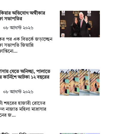
কিয়ার অভিযোগ অস্বীকার
ফা সভাপতির
০৮ আগস্ট ২০২৬
র পর এক বিতর্কে জড়াচ্ছেন
া সভাপতি জিয়ান্নি
ান্তিনো…
্রাসায় যেতে অনিচ্ছা, পালাতে
ে কার্নিশে আটকা ১২ বছরের
০৮ আগস্ট ২০২৬
নী শহরের হাজারী রোডের
ুল নাজাত মহিলা মাদ্রাসার
নের জ…