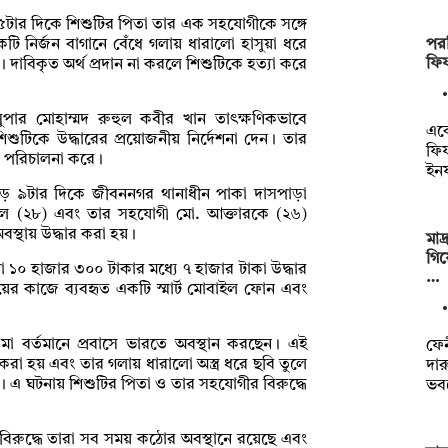
ে ৫টার দিকে শিশুটির পিতা তার এক সহযোগীকে সঙ্গে
পর
 নির্জন বাগানে বেঁধে গলায় ধারালো হাসুয়া ধরে
ফি
 দাবিকৃত অর্থ প্রদান না করলে শিশুটিকে হত্যা করে
ুপার মোহাম্মদ রুহুল কবীর খান তাৎক্ষণিকভাবে
একে
ুটিকে উদ্ধারের প্রয়োজনীয় নির্দেশনা দেন। তার
ফিফ
ান পরিচালনা করে।
ইনফ
ড়ে ৯টার দিকে জীবননগর থানাধীন পাকা দাসপাড়া
ুল (২৮) এবং তার সহযোগী মো. আক্তারকে (২৬)
বস্থায় উদ্ধার করা হয়।
মাদ
গিয়
ো ১০ হাজার ৩০০ টাকার মধ্যে ৭ হাজার টাকা উদ্ধার
…
ের কাজে ব্যবহৃত একটি স্মার্ট মোবাইল ফোন এবং
 মা বর্তমানে প্রবাসে ভারতে অবস্থান করছেন। এই
ফে
রা হয় এবং তার গলায় ধারালো অস্ত্র ধরে ছবি তুলে
দার
। এ ঘটনায় শিশুটির পিতা ও তার সহযোগীর বিরুদ্ধে
ভব
 বিরুদ্ধে তারা সব সময় কঠোর অবস্থানে রয়েছে এবং