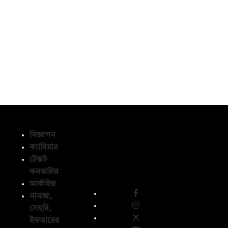
বিজ্ঞাপন
ক্যারিয়ার
টেক্সট
অনুসরণ করুন
কনভার্টার
আর্কাইভ
নামাজ,
সেহরি,
ইফতারের