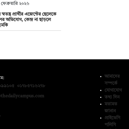
 ফেব্রুয়ারি ২০২৬
 স্বতন্ত্র প্রার্থীর এজেন্টের ছেলেকে
র অভিযোগ, কেন্দ্র না ছাড়লে
হুমকি
আমাদের
ম:
সম্পর্কে
০৯৯১০৫
,
০১৭৮৫৭১৬২৭৮
যোগাযোগ
thedailycampus.com
তথ্য দিন
মতামত
জানান
ন
প্রাইভেসি
পলিসি
১৩৬৫৯৩