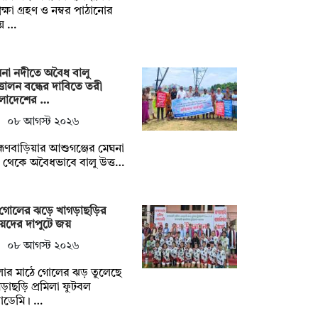
ক্ষা গ্রহণ ও নম্বর পাঠানোর
য় …
না নদীতে অবৈধ বালু
তোলন বন্ধের দাবিতে তরী
ংলাদেশের …
০৮ আগস্ট ২০২৬
াহ্মণবাড়িয়ার আশুগঞ্জের মেঘনা
 থেকে অবৈধভাবে বালু উত্ত…
 গোলের ঝড়ে খাগড়াছড়ির
েদের দাপুটে জয়
০৮ আগস্ট ২০২৬
লার মাঠে গোলের ঝড় তুলেছে
ড়াছড়ি প্রমিলা ফুটবল
াডেমি। …