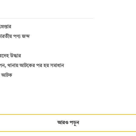
েপ্তার
ভারতীয় পণ্য জব্দ
দেহ উদ্ধার
রিপন, থানায় আটকের পর হয় সমাধান
ারী আটক
আরও পড়ুন