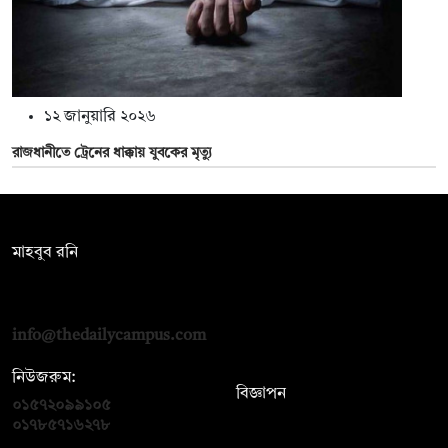
১২ জানুয়ারি ২০২৬
রাজধানীতে ট্রেনের ধাক্কায় যুবকের মৃত্যু
সম্পাদক:
মাহবুব রনি
দ্য ডেইলি ক্যাম্পাস, দ্বিতীয় তলা, হাসান হোল্ডিংস, ৫২/১ নিউ ইস্কাটন
রোড, ঢাকা ১০০০
info@thedailycampus.com
নিউজরুম:
বিজ্ঞাপন
০১৫৭২০৯৯১০৫
,
০১৭১২১৩৬৫৯৩
০১৭৮৫৭১৬২৭৮