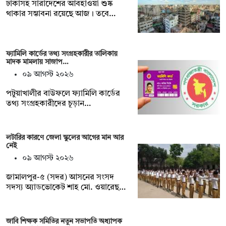
ঢাকাসহ সারাদেশের আবহাওয়া শুষ্ক
থাকার সম্ভাবনা রয়েছে আজ। তবে…
ফ্যামিলি কার্ডের তথ্য সংগ্রহকারীর তালিকায়
মাদক মামলায় সাজাপ…
০৯ আগস্ট ২০২৬
পটুয়াখালীর বাউফলে ফ্যামিলি কার্ডের
তথ্য সংগ্রহকারীদের চূড়ান…
লটারির কারণে জেলা স্কুলের আগের মান আর
নেই
০৯ আগস্ট ২০২৬
জামালপুর-৫ (সদর) আসনের সংসদ
সদস্য অ্যাডভোকেট শাহ মো. ওয়ারেছ…
জাবি শিক্ষক সমিতির নতুন সভাপতি অধ্যাপক