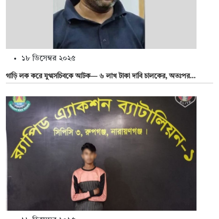
১৮ ডিসেম্বর ২০২৫
গাড়ি লক করে যুগ্মসচিবকে আটক— ৬ লাখ টাকা দাবি চালকের, অতঃপর...