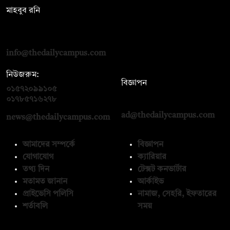
মাহবুব রনি
দ্য ডেইলি ক্যাম্পাস, দ্বিতীয় তলা, হাসান হোল্ডিংস, ৫২/১ নিউ ইস্কাটন
রোড, ঢাকা ১০০০
info@thedailycampus.com
নিউজরুম:
বিজ্ঞাপন
০১৫৭২০৯৯১০৫
,
০১৭১২১৩৬৫৯৩
০১৭৮৫৭১৬২৭৮
ad@thedailycampus.com
news@thedailycampus.com
আমাদের সম্পর্কে
বিজ্ঞাপন
যোগাযোগ
ক্যারিয়ার
তথ্য দিন
টেক্সট কনভার্টার
মতামত জানান
আর্কাইভ
প্রাইভেসি পলিসি
নামাজ, সেহরি, ইফতারের
শর্তাবলি
সময়