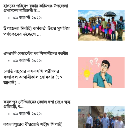
হাওরের পরিবেশ রক্ষায় করিমগঞ্জ উপজেলা
প্রশাসনের ব্যতিক্রমী উ…
০৯ আগস্ট ২০২৬
‎উপজেলা নির্বাহী কর্মকর্তা উম্মে মুসলিমা
পর্যটকদের উদ্দেশে …
এসএসসি রেজাল্টের পর শিক্ষার্থীদের করণীয়
০৯ আগস্ট ২০২৬
চলতি বছরের এসএসসি পরীক্ষার
ফলাফল আগামীকাল সোমবার (১০
আগস্ট)…
কমলাপুর স্টেডিয়ামের বেহাল দশা দেখে ক্ষুব্ধ
প্রতিমন্ত্রী, ব…
০৯ আগস্ট ২০২৬
কমলাপুরের বীরশ্রেষ্ঠ শহীদ সিপাহী