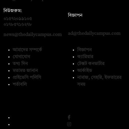
নিউজরুম:
বিজ্ঞাপন
০১৫৭২০৯৯১০৫
,
০১৭১২১৩৬৫৯৩
০১৭৮৫৭১৬২৭৮
ad@thedailycampus.com
news@thedailycampus.com
আমাদের সম্পর্কে
বিজ্ঞাপন
যোগাযোগ
ক্যারিয়ার
তথ্য দিন
টেক্সট কনভার্টার
মতামত জানান
আর্কাইভ
প্রাইভেসি পলিসি
নামাজ, সেহরি, ইফতারের
শর্তাবলি
সময়
অনুসরণ করুন