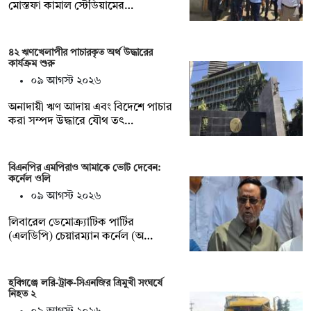
মোস্তফা কামাল স্টেডিয়ামের…
৪২ ঋণখেলাপীর পাচারকৃত অর্থ উদ্ধারের
কার্যক্রম শুরু
০৯ আগস্ট ২০২৬
অনাদায়ী ঋণ আদায় এবং বিদেশে পাচার
করা সম্পদ উদ্ধারে যৌথ তৎ…
বিএনপির এমপিরাও আমাকে ভোট দেবেন:
কর্নেল ওলি
০৯ আগস্ট ২০২৬
লিবারেল ডেমোক্র্যাটিক পার্টির
(এলডিপি) চেয়ারম্যান কর্নেল (অ…
হবিগঞ্জে লরি-ট্রাক-সিএনজির ত্রিমুখী সংঘর্ষে
নিহত ২