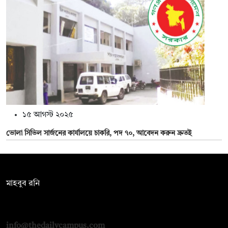
১৫ আগস্ট ২০২৫
ভোলা সিভিল সার্জনের কার্যালয়ে চাকরি, পদ ৭০, আবেদন করুন দ্রুতই
সম্পাদক:
মাহবুব রনি
দ্য ডেইলি ক্যাম্পাস, দ্বিতীয় তলা, হাসান হোল্ডিংস, ৫২/১ নিউ ইস্কাটন
রোড, ঢাকা ১০০০
info@thedailycampus.com