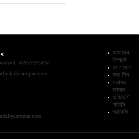
আমাদের
ম:
সম্পর্কে
০৯৯১০৫
,
০১৭৮৫৭১৬২৭৮
যোগাযোগ
thedailycampus.com
তথ্য দিন
মতামত
জানান
ন
প্রাইভেসি
পলিসি
১৩৬৫৯৩
শর্তাবলি
edailycampus.com