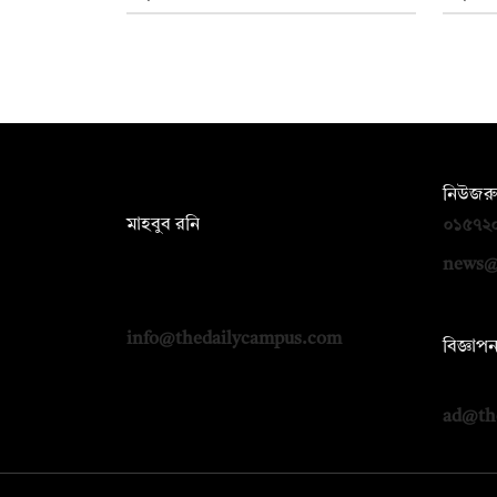
সম্পাদক:
নিউজরু
মাহবুব রনি
০১৫৭২
দ্য ডেইলি ক্যাম্পাস, দ্বিতীয় তলা, হাসান
news@
হোল্ডিংস, ৫২/১ নিউ ইস্কাটন রোড, ঢাকা
১০০০
info@thedailycampus.com
বিজ্ঞাপ
০১৭১২
ad@th