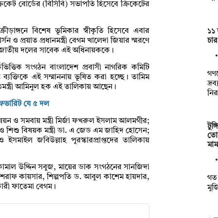
ক্রিকেট বোর্ডের (বিসিবি) সভাপতি হিসেবে ক্রিকেটের
ক্রীড়াঙ্গনে বিশেষ ভূমিকার স্বীকৃতি হিসেবে এবার
১১ 
চার
ন ও প্রয়াত প্রধানমন্ত্রী বেগম খালেদা জিয়ার স্মরণে
া হবে জাতীয় দলের সাবেক এই অধিনায়ককে।
র্কভিত্তিক সংগঠন বাংলাদেশ প্রবাসী নাগরিক কমিটি
গণভ
 ব্যক্তিকে এই সম্মাননায় ভূষিত করা হচ্ছে। তামিম
দ্র
তিমন্ত্রী আমিনুল হক এই তালিকায় আছেন।
নি
 ফেভারিট যে ৫ দল
নয়ন ও সমবায় মন্ত্রী মির্জা ফখরুল ইসলাম আলমগীর;
টুঙ
িলা ও শিশু বিষয়ক মন্ত্রী ডা. এ জেড এম জাহিদ হোসেন;
তো
ও ইসমাইল জবিউল্লাহ পুরস্কারপ্রাপ্তদের তালিকায়
মা
ামাল উদ্দিন সবুজ, মায়ের ডাক সংগঠনের সানজিদা
 আশরাফ কায়সার, শিল্পপতি ড. আবুল কাশেম হায়দার,
গত 
কারী ফাতেমা বেগম।
মু