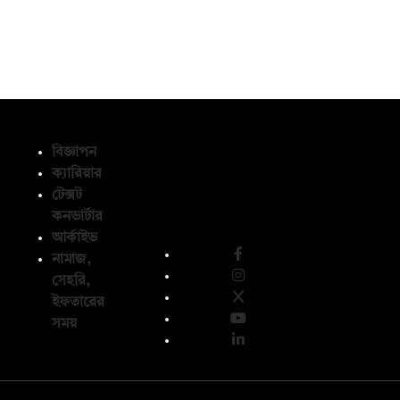
বিজ্ঞাপন
ক্যারিয়ার
টেক্সট
অনুসরণ করুন
কনভার্টার
আর্কাইভ
নামাজ,
সেহরি,
ইফতারের
সময়