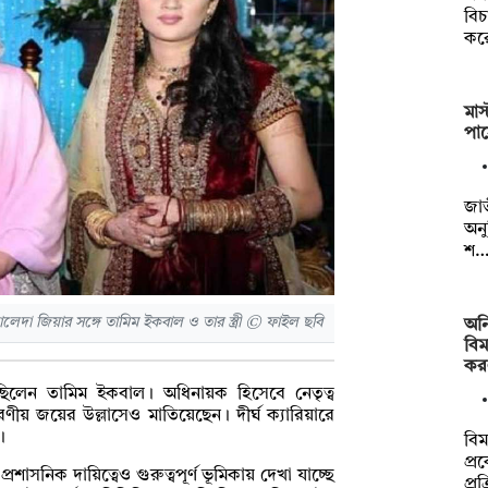
বিচ
কর
মাস
পা
জাত
অনু
শ
খালেদা জিয়ার সঙ্গে তামিম ইকবাল ও তার স্ত্রী © ফাইল ছবি
অন
বিম
কর
িলেন তামিম ইকবাল। অধিনায়ক হিসেবে নেতৃত্ব
্মরণীয় জয়ের উল্লাসেও মাতিয়েছেন। দীর্ঘ ক্যারিয়ারে
ন।
বি
প্র
নিক দায়িত্বেও গুরুত্বপূর্ণ ভূমিকায় দেখা যাচ্ছে
প্রক