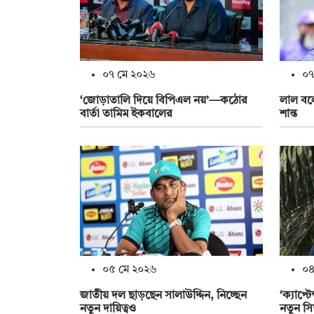
০৭ মে ২০২৬
০৭
‘জোড়াতালি দিয়ে বিপিএল নয়’—কঠোর
লাল বল
বার্তা তামিম ইকবালের
শান্ত
০৫ মে ২০২৬
০৪
জাতীয় দল ছাড়ছেন সালাউদ্দিন, নিচ্ছেন
‘ক্যাপ্ট
নতুন দায়িত্বও
নতুন সিদ