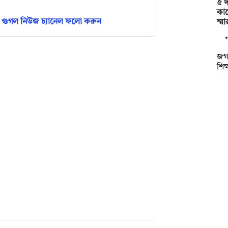
৫ দ
কাছ
গুগল নিউজ চ্যানেল ফলো করুন
স্ম
জগন
শিক