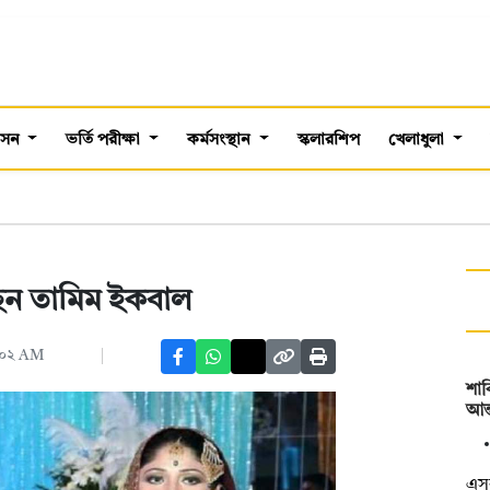
শাসন
ভর্তি পরীক্ষা
কর্মসংস্থান
স্কলারশিপ
খেলাধুলা
্ছেন তামিম ইকবাল
:০২ AM
শাব
আন্
এস