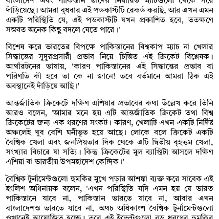
বাংলাদেশ এবং পাকিস্তান তাদের নির্ধারিত ম্যাচগুলো থেকে সরে
দাঁড়িয়েছে। আমরা বুধবার এই পডকাস্টটি রেকর্ড করছি, আর এখন এমন
একটি পরিস্থিতি যে, এই পডকাস্টটি যখন প্রকাশিত হবে, ততক্ষণে
সম্ভবত অনেক কিছু বদলে যেতে পারে।'
বিশেষ করে ভারতের বিপক্ষে পাকিস্তানের বিশ্বকাপ ম্যাচ না খেলার
সিদ্ধান্তের সুদূরপ্রসারী প্রভাব নিয়ে চিন্তিত এই ক্রিকেট বিশ্লেষক।
আর্থারটনের ভাষায়, 'কারণ পাকিস্তানের এই সিদ্ধান্তের প্রভাব বা
পরিণতি কী হবে তা কে না জানে! তবে বর্তমানে আমরা ঠিক এই
অবস্থানেই দাঁড়িয়ে আছি।'
আন্তর্জাতিক ক্রিকেটে দক্ষিণ এশিয়ার প্রভাবের কথা উল্লেখ করে তিনি
আরও বলেন, 'আমার মনে হয় এটি আন্তর্জাতিক ক্রিকেট তথা বিশ্ব
ক্রিকেটের জন্য এক ধরণের সংকট। কারণ, খেলাটি এখন একটি নির্দিষ্ট
অঞ্চলেই খুব বেশি ঘনীভূত হয়ে আছে। লোকে বলে ক্রিকেট একটি
বৈশ্বিক খেলা এবং জনপ্রিয়তার দিক থেকে এটি দ্বিতীয় বৃহত্তম খেলা,
সংখ্যার বিচারে যা সত্যি। কিন্তু ক্রিকেটের মূল ব্যাপ্তিটা আসলে দক্ষিণ
এশিয়া বা ভারতীয় উপমহাদেশ কেন্দ্রিক।'
বৈশ্বিক টুর্নামেন্টগুলো হুমকির মুখে পড়ার আশঙ্কা ব্যক্ত করে সাবেক এই
ইংলিশ অধিনায়ক বলেন, 'এখন পরিস্থিতি যদি এমন হয় যে ভারত
পাকিস্তানে যাবে না, পাকিস্তান ভারতে যাবে না, আবার এখন
বাংলাদেশও ভারতে যাবে না, অথচ অধিকাংশ বৈশ্বিক টুর্নামেন্টগুলো
ওখানেই আয়োজিত হচ্ছে। তবে এই ইভেন্টগুলো বড় ধরণের হুমকির