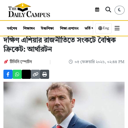
Eng
সর্বশেষ
শিক্ষাঙ্গন
উচ্চশিক্ষা
শিক্ষা প্রশাসন
ভর্তি পরীক্ষা
কর্মসংস্থান
দক্ষিণ এশিয়ার রাজনীতিতে সংকটে বৈশ্বিক
ক্রিকেট: আর্থারটন
টিডিসি ‍স্পোর্টস
০৫ ফেব্রুয়ারি ২০২৬, ০২:৪৪ PM