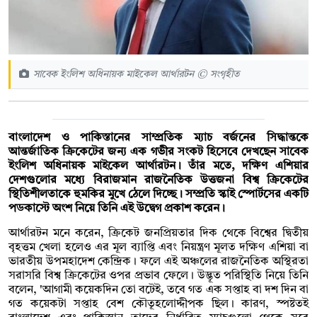
সাবেক ইংলিশ অধিনায়ক মাইকেল আর্থারটন © সংগৃহীত
বাংলাদেশ ও পাকিস্তানের সাম্প্রতিক ম্যাচ বর্জনের সিদ্ধান্তকে
আন্তর্জাতিক ক্রিকেটের জন্য এক গভীর সংকট হিসেবে দেখছেন সাবেক
ইংলিশ অধিনায়ক মাইকেল আর্থারটন। তাঁর মতে, দক্ষিণ এশিয়ার
দেশগুলোর মধ্যে বিরাজমান রাজনৈতিক উত্তজনা বিশ্ব ক্রিকেটের
স্থিতিশীলতাকে হুমকির মুখে ঠেলে দিচ্ছে। সম্প্রতি স্কাই স্পোর্টসের একটি
পডকাস্টে অংশ নিয়ে তিনি এই উদ্বেগ প্রকাশ করেন।
আর্থারটন মনে করেন, ক্রিকেট জনপ্রিয়তার দিক থেকে বিশ্বের দ্বিতীয়
বৃহত্তম খেলা হলেও এর মূল ব্যাপ্তি এবং নিয়ন্ত্রণ মূলত দক্ষিণ এশিয়া বা
ভারতীয় উপমহাদেশ কেন্দ্রিক। ফলে এই অঞ্চলের রাজনৈতিক অস্থিরতা
সরাসরি বিশ্ব ক্রিকেটের ওপর প্রভাব ফেলে। উদ্ভূত পরিস্থিতি নিয়ে তিনি
বলেন, 'আগামী কয়েকদিন তো বটেই, তবে গত এক সপ্তাহ বা দশ দিন বা
গত কয়েকটা সপ্তাহ বেশ কৌতূহলোদ্দীপক ছিল। কারণ, স্পষ্টতই