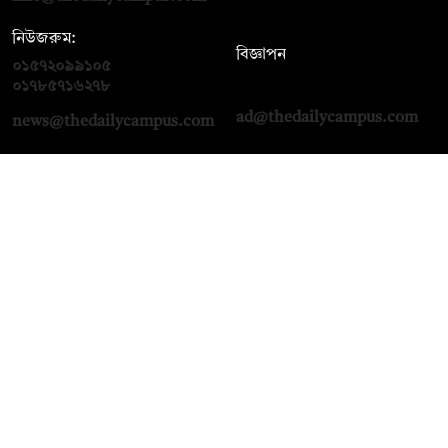
নিউজরুম:
বিজ্ঞাপন
০১৫৭২০৯৯১০৫
,
০১৭১২১৩৬৫৯৩
০১৭৮৫৭১৬২৭৮
ad@thedailycampus.com
news@thedailycampus.com
আমাদের সম্পর্কে
বিজ্ঞাপন
যোগাযোগ
ক্যারিয়ার
তথ্য দিন
টেক্সট কনভার্টার
মতামত জানান
আর্কাইভ
প্রাইভেসি পলিসি
নামাজ, সেহরি, ইফতারের
শর্তাবলি
সময়
অনুসরণ করুন