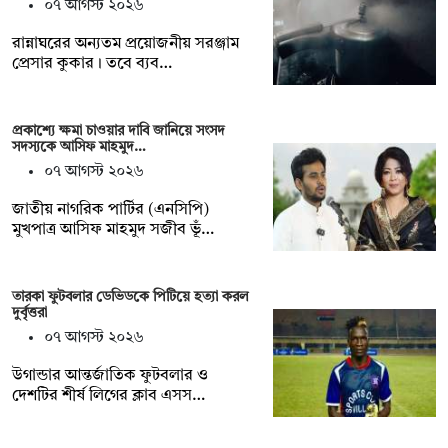
০৭ আগস্ট ২০২৬
রান্নাঘরের অন্যতম প্রয়োজনীয় সরঞ্জাম
প্রেসার কুকার। তবে ব্যব…
প্রকাশ্যে ক্ষমা চাওয়ার দাবি জানিয়ে সংসদ
সদস্যকে আসিফ মাহমুদ…
০৭ আগস্ট ২০২৬
জাতীয় নাগরিক পার্টির (এনসিপি)
মুখপাত্র আসিফ মাহমুদ সজীব ভূঁ…
তারকা ফুটবলার ডেভিডকে পিটিয়ে হত্যা করল
দুর্বৃত্তরা
০৭ আগস্ট ২০২৬
উগান্ডার আন্তর্জাতিক ফুটবলার ও
দেশটির শীর্ষ লিগের ক্লাব এসস…