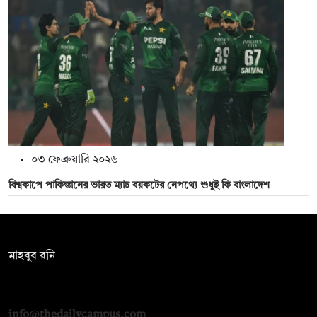
০৩ ফেব্রুয়ারি ২০২৬
বিশ্বকাপে পাকিস্তানের ভারত ম্যাচ বয়কটের নেপথ্যে শুধুই কি বাংলাদেশ
সম্পাদক:
মাহবুব রনি
দ্য ডেইলি ক্যাম্পাস, দ্বিতীয় তলা, হাসান হোল্ডিংস, ৫২/১ নিউ ইস্কাটন
রোড, ঢাকা ১০০০
info@thedailycampus.com