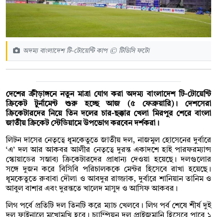
অদম্য বাংলাদেশ টি-টোয়েন্টি কাপ © টিডিসি ফটো
দেশের ক্রীড়াঙ্গনে নতুন মাত্রা যোগ করা অদম্য বাংলাদেশ টি-টোয়েন্টি
ক্রিকেট টুর্নামেন্ট শুরু হচ্ছে আজ (৫ ফেব্রুয়ারি)। দেশসেরা
ক্রিকেটারদের নিয়ে তিন দলের চার-ছক্কার খেলা মিরপুর শেরে বাংলা
জাতীয় ক্রিকেট স্টেডিয়ামে উপভোগ করবেন দর্শকরা।
লিটন দাসের নেতৃত্বে ধূমকেতুতে জাতীয় দল, নাজমুল হোসেনের দুর্বারে
‘এ’ দল আর আকবর আলীর নেতৃত্বে দুরন্ত একাদশে হাই পারফরম্যান্স
স্কোয়াডের সম্ভাব্য ক্রিকেটারদের প্রাধান্য দেওয়া হয়েছে। দলগুলোর
সঙ্গে দুজন করে বিসিবি পরিচালককে মেন্টর হিসেবে রাখা হয়েছে।
ধূমকেতুতে রুবাবা দৌলা ও আবদুর রাজ্জাক, দুর্বারে শানিয়ান তানিম ও
আবুল বাশার এবং দুরন্ততে খালেদ মাসুদ ও আসিফ আকবর।
লিগ পর্বে প্রতিটি দল তিনটি করে ম্যাচ খেলবে। লিগ পর্ব শেষে শীর্ষ দুই
দল ফাইনালে মুখোমুখি হবে। চ্যাম্পিয়ন দল প্রাইজমানি হিসেবে পাবে ১