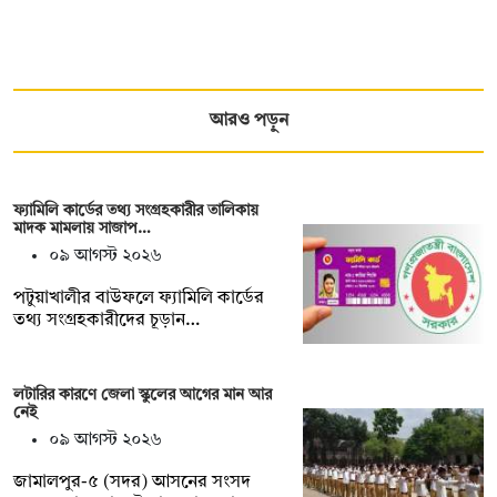
আরও পড়ুন
ফ্যামিলি কার্ডের তথ্য সংগ্রহকারীর তালিকায়
মাদক মামলায় সাজাপ…
০৯ আগস্ট ২০২৬
পটুয়াখালীর বাউফলে ফ্যামিলি কার্ডের
তথ্য সংগ্রহকারীদের চূড়ান…
লটারির কারণে জেলা স্কুলের আগের মান আর
নেই
০৯ আগস্ট ২০২৬
জামালপুর-৫ (সদর) আসনের সংসদ