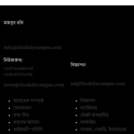
সম্পাদক:
মাহবুব রনি
দ্য ডেইলি ক্যাম্পাস, দ্বিতীয় তলা, হাসান হোল্ডিংস, ৫২/১ নিউ ইস্কাটন
রোড, ঢাকা ১০০০
info@thedailycampus.com
নিউজরুম:
বিজ্ঞাপন
০১৫৭২০৯৯১০৫
,
০১৭১২১৩৬৫৯৩
০১৭৮৫৭১৬২৭৮
ad@thedailycampus.com
news@thedailycampus.com
আমাদের সম্পর্কে
বিজ্ঞাপন
যোগাযোগ
ক্যারিয়ার
তথ্য দিন
টেক্সট কনভার্টার
মতামত জানান
আর্কাইভ
প্রাইভেসি পলিসি
নামাজ, সেহরি, ইফতারের