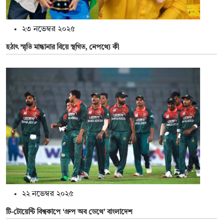
২৩ নভেম্বর ২০২৫
হঠাৎ স্মৃতি মান্ধানার বিয়ে স্থগিত, নেপথ্যে কী
২২ নভেম্বর ২০২৫
টি-টোয়েন্টি বিশ্বকাপে ‘গ্রুপ অব ডেথে’ বাংলাদেশ