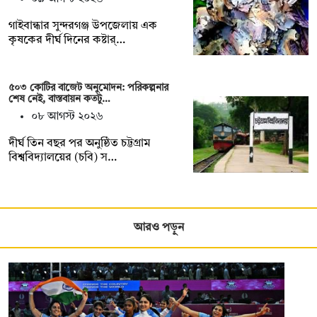
গাইবান্ধার সুন্দরগঞ্জ উপজেলায় এক
কৃষকের দীর্ঘ দিনের কষ্টার্…
৫০৩ কোটির বাজেট অনুমোদন: পরিকল্পনার
শেষ নেই, বাস্তবায়ন কতটু…
০৮ আগস্ট ২০২৬
দীর্ঘ তিন বছর পর অনুষ্ঠিত চট্টগ্রাম
বিশ্ববিদ্যালয়ের (চবি) স…
আরও পড়ুন