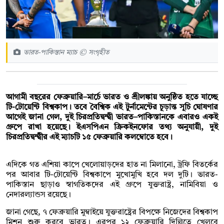
ভারত-পাকিস্তান ম্যাচ © সংগৃহীত
আগামী বছরের ফেব্রুয়ারি–মার্চে ভারত ও শ্রীলঙ্কায় অনুষ্ঠিত হতে যাচ্ছে
টি-টোয়েন্টি বিশ্বকাপ। তবে বৈশ্বিক এই টুর্নামেন্টের চূড়ান্ত সূচি ঘোষণার
আগেই জানা গেল, দুই চিরপ্রতিদ্বন্দ্বী ভারত–পাকিস্তানকে এবারও একই
গ্রুপে রাখা হয়েছে। ইএসপিএন ক্রিকইনফোর তথ্য অনুযায়ী, দুই
চিরপ্রতিদ্বন্দ্বীর এই ম্যাচটি ১৫ ফেব্রুয়ারি কলম্বোতে হবে।
এদিকে গত এশিয়া কাপে খেলোয়াড়দের হাত না মিলানো, ট্রফি বিতর্কের
পর আবার টি-টোয়েন্টি বিশ্বকাপে মুখোমুখি হবে দল দুটি। ভারত-
পাকিস্তান ছাড়াও স্বাগতিকদের এই গ্রুপে যুক্তরাষ্ট্র, নামিবিয়া ও
নেদারল্যান্ডস রয়েছে।
জানা গেছে, ৭ ফেব্রুয়ারি মুম্বাইয়ে যুক্তরাষ্ট্রের বিপক্ষে নিজেদের বিশ্বকাপ
মিশন শুরু করবে ভারত। এরপর ১২ ফেব্রুয়ারি দিল্লিতে খেলবে