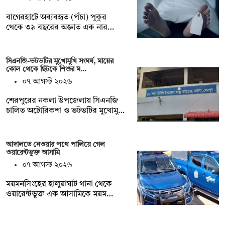
বাগেরহাটে অব্যবহৃত (পঁচা) পুকুর
থেকে ৩৯ বছরের অজ্ঞাত এক নার…
সিএনজি-ভটভটির মুখোমুখি সংঘর্ষ, মায়ের
কোল থেকে ছিটকে শিশুর ম…
০৭ আগস্ট ২০২৬
শেরপুরের নকলা উপজেলায় সিএনজি
চালিত অটোরিকশা ও ভটভটির মুখোমু…
আদালতে নেওয়ার পথে পালিয়ে গেল
ওয়ারেন্টভুক্ত আসামি
০৭ আগস্ট ২০২৬
ময়মনসিংহের হালুয়াঘাট থানা থেকে
ওয়ারেন্টভুক্ত এক আসামিকে ময়ম…