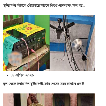
‘ছুটির ঘণ্টা’ স্টাইলে শৌচাগারে আটকে শিশুর প্রাণসংকট, অতঃপর...
১৪ এপ্রিল ২০২৬
স্কুল থেকে বিদায় নিল ছুটির ঘণ্টা, ক্লাস শেষের সময় জানাবে এআই