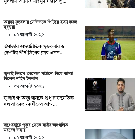
মুখপাত্র আসিফ মাহমুদ সজীব ভূঁ…
তারকা ফুটবলার ডেভিডকে পিটিয়ে হত্যা করল
দুর্বৃত্তরা
০৭ আগস্ট ২০২৬
উগান্ডার আন্তর্জাতিক ফুটবলার ও
দেশটির শীর্ষ লিগের ক্লাব এসস…
জুলাই দিবসে ‘মেসেজ’ পাঠানো নিয়ে ব্যাখ্যা
দিলেন নাহিদ ইসলাম
০৭ আগস্ট ২০২৬
জুলাই গণঅভ্যুত্থানকে শুধু রাজনৈতিক
দল বা নেতা-কর্মীদের আন্দ…
বাগেরহাটে পুকুর থেকে নারীর অর্ধগলিত
মরদেহ উদ্ধার
০৭ আগস্ট ২০২৬