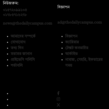
নিউজরুম:
বিজ্ঞাপন
০১৫৭২০৯৯১০৫
,
০১৭১২১৩৬৫৯৩
০১৭৮৫৭১৬২৭৮
ad@thedailycampus.com
news@thedailycampus.com
আমাদের সম্পর্কে
বিজ্ঞাপন
যোগাযোগ
ক্যারিয়ার
তথ্য দিন
টেক্সট কনভার্টার
মতামত জানান
আর্কাইভ
প্রাইভেসি পলিসি
নামাজ, সেহরি, ইফতারের
শর্তাবলি
সময়
অনুসরণ করুন