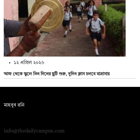
১২ এপ্রিল ২০২৬
আজ থেকে স্কুলে তিন দিনের ছুটি শুরু, দুদিন ক্লাস চলবে মাদ্রাসায়
সম্পাদক:
মাহবুব রনি
দ্য ডেইলি ক্যাম্পাস, দ্বিতীয় তলা, হাসান হোল্ডিংস, ৫২/১ নিউ ইস্কাটন
রোড, ঢাকা ১০০০
info@thedailycampus.com