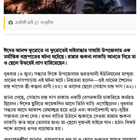
প্রতীকী ছবি © সংগৃহীত
ঈদের আনন্দ ফুরোতে না ফুরোতেই গাইবান্ধার সাঘাটা উপজেলায় এক
মর্মান্তিক বজ্রপাতের ঘটনা ঘটেছে। রান্নার শুকনা লাকড়ি আনতে গিয়ে মা
ও ছেলে উভয়েই প্রাণ হারিয়েছেন।
বুধবার (৩ জুন) সন্ধ্যার দিকে উপজেলার ভরতখালী ইউনিয়নের মান্দুরা
গ্রামের দাসপাড়ায় এই ঘটনা ঘটে। নিহতরা হলেন—ওই গ্রামের শৈলেন
চন্দ্র দাসের স্ত্রী কল্পনা রাণী (৫৫) ও তাদের ছেলে সোহাগ চন্দ্র দাস (৩২)।
জানা গেছে, সোহাগ চন্দ্র দাস ঢাকায় একটি বেসরকারি চাকরিতে কর্মরত
ছিলেন। ঈদের ছুটিতে কয়েকদিন আগে তিনি বাড়ি এসেছিলেন। বুধবার
সন্ধ্যার আগে আকাশ মেঘাচ্ছন্ন হয়ে ওঠে এবং কালবৈশাখী ঝড়-বৃষ্টির
সম্ভাবনা দেখা দেয়। তখন বাড়ির উঠানে শুকাতে দেওয়া রান্নার শুকনা
লাকড়ি দ্রুত ঘরে তোলার জন্য মা-ছেলে দুজনই বাইরে যান। হঠাৎ বিকট
শব্দে তাদের ওপর বজ্রাঘাত হয়।
প্রত্যক্ষদর্শীরা জানান, বজ্রপাতের পর মা ও ছেলে গুরুতর আহত অবস্থায়