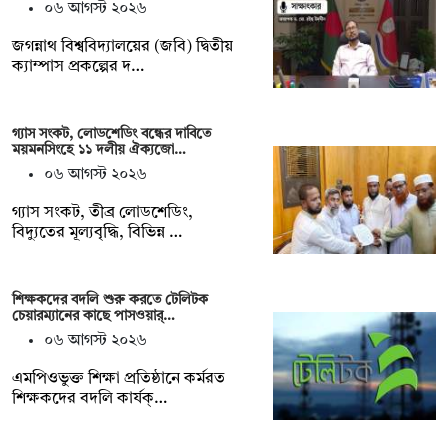
০৬ আগস্ট ২০২৬
জগন্নাথ বিশ্ববিদ্যালয়ের (জবি) দ্বিতীয়
ক্যাম্পাস প্রকল্পের দ…
গ্যাস সংকট, লোডশেডিং বন্ধের দাবিতে
ময়মনসিংহে ১১ দলীয় ঐক্যজো…
০৬ আগস্ট ২০২৬
গ্যাস সংকট, তীব্র লোডশেডিং,
বিদ্যুতের মূল্যবৃদ্ধি, বিভিন্ন …
শিক্ষকদের বদলি শুরু করতে টেলিটক
চেয়ারম্যানের কাছে পাসওয়ার্…
০৬ আগস্ট ২০২৬
এমপিওভুক্ত শিক্ষা প্রতিষ্ঠানে কর্মরত
শিক্ষকদের বদলি কার্যক্…