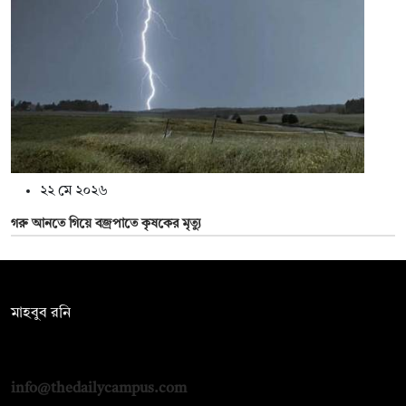
২২ মে ২০২৬
গরু আনতে গিয়ে বজ্রপাতে কৃষকের মৃত্যু
সম্পাদক:
মাহবুব রনি
দ্য ডেইলি ক্যাম্পাস, দ্বিতীয় তলা, হাসান হোল্ডিংস, ৫২/১ নিউ ইস্কাটন
রোড, ঢাকা ১০০০
info@thedailycampus.com