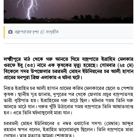
বজ্রপাতের দৃশ্য © সংগৃহীত
লক্ষ্মীপুরে মাঠ থেকে গরু আনতে গিয়ে বজ্রপাতে ইব্রাহিম মেলকার
ওরফে ইবু (৩৫) নামে এক কৃষকের মৃত্যু হয়েছে। সোমবার (২৫ মে)
বিকেলে সদর উপজেলার চররমনী মোহন ইউনিয়নের চর আলী হাসান
গ্রামের মনপুরা ব্রিজ এলাকায় এ ঘটনা ঘটে।
নিহত ইব্রাহিম চর আলী হাসান গ্রামের করিম মেলকারের ছেলে ও পেশায়
কৃষক। স্থানীয় সূত্র জানায়, দুপুরের পর থেকে জেলায় প্রচুর বজ্রপাতসহ
ভারী বৃষ্টিপাত হয়। ইব্রাহিমের গরু মাঠে ছিল। ঘটনার সময় তিনি গরু
আনতে মাঠে যান। গরুর খুঁটি উঠানোর সময় বজ্রপাতে তিনি আঘাতপ্রাপ্ত
হন। এতে তিনি ঘটনাস্থলেই মারা যান।
চররমনী মোহন ইউনিয়নের ৫ নম্বর ওয়ার্ডের সদস্য (মেম্বার) আব্দুর
রহমান স্বপন বলেন, ইব্রাহিম ভালোমানুষ ছিলেন। তিনি বজ্রপাতে মারা
গেছেন। তার মৃত্যুতে আমরা শোকাহত।