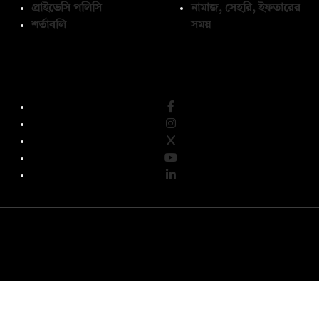
প্রাইভেসি পলিসি
নামাজ, সেহরি, ইফতারের
শর্তাবলি
সময়
অনুসরণ করুন
© কপিরাইট 2026, দ্য ডেইলি ক্যাম্পাস লিমিটেড