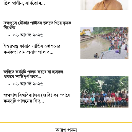
ছিল স্বাধীন, সার্বভৌম…
ব্রহ্মপুত্রে নৌকার পাটাতন তুলতে গিয়ে কৃষক
নিখোঁজ
০৬ আগস্ট ২০২৬
ঈশ্বরগঞ্জ ফায়ার সার্ভিস স্টেশনের
কর্মকর্তা রাম প্রসাদ পাল ব…
জবিতে কর্মসূচি পালন করবে না ছাত্রদল,
থাকবে ‘শান্তিপূর্ণ অবস…
০৬ আগস্ট ২০২৬
জগন্নাথ বিশ্ববিদ্যালয় (জবি) ক্যাম্পাসে
কর্মসূচি পালনের সিদ্…
আরও পড়ুন