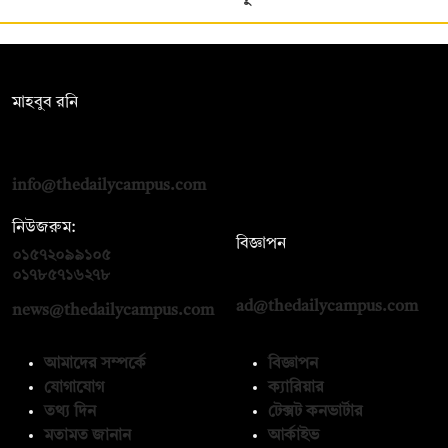
সম্পাদক:
মাহবুব রনি
দ্য ডেইলি ক্যাম্পাস, দ্বিতীয় তলা, হাসান হোল্ডিংস, ৫২/১ নিউ ইস্কাটন
রোড, ঢাকা ১০০০
info@thedailycampus.com
নিউজরুম:
বিজ্ঞাপন
০১৫৭২০৯৯১০৫
,
০১৭১২১৩৬৫৯৩
০১৭৮৫৭১৬২৭৮
ad@thedailycampus.com
news@thedailycampus.com
আমাদের সম্পর্কে
বিজ্ঞাপন
যোগাযোগ
ক্যারিয়ার
তথ্য দিন
টেক্সট কনভার্টার
মতামত জানান
আর্কাইভ