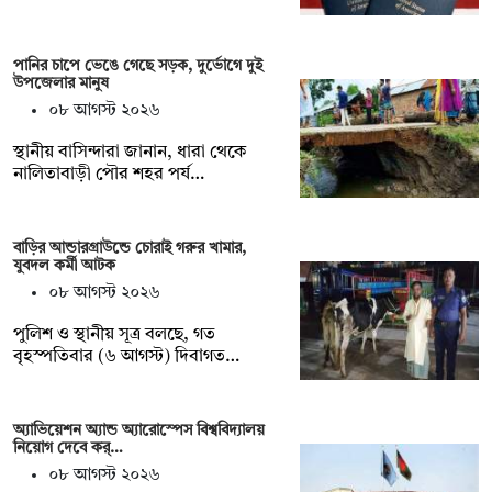
পানির চাপে ভেঙে গেছে সড়ক, দুর্ভোগে দুই
উপজেলার মানুষ
০৮ আগস্ট ২০২৬
স্থানীয় বাসিন্দারা জানান, ধারা থেকে
নালিতাবাড়ী পৌর শহর পর্য…
বাড়ির আন্ডারগ্রাউন্ডে চোরাই গরুর খামার,
যুবদল কর্মী আটক
০৮ আগস্ট ২০২৬
পুলিশ ও স্থানীয় সূত্র বলছে, গত
বৃহস্পতিবার (৬ আগস্ট) দিবাগত…
অ্যাভিয়েশন অ্যান্ড অ্যারোস্পেস বিশ্ববিদ্যালয়
নিয়োগ দেবে কর্…
০৮ আগস্ট ২০২৬