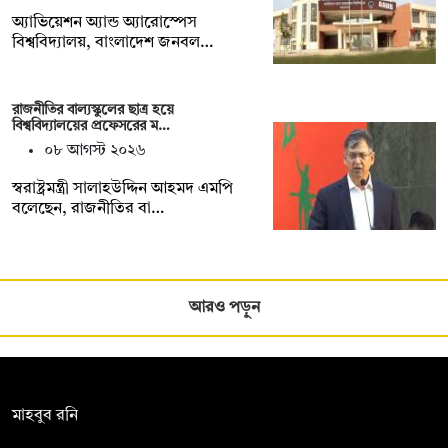
অ্যাভিয়েশন অ্যান্ড অ্যারোস্পেস
বিশ্ববিদ্যালয়, বাংলাদেশ জনবল…
রাজনীতির বাল্যস্কুলের ছাত্র হয়ে
বিশ্ববিদ্যালয়ের প্রফেসরের ম…
০৮ আগস্ট ২০২৬
স্বরাষ্ট্রমন্ত্রী সালাহউদ্দিন আহমদ এমপি
বলেছেন, রাজনীতির বা…
আরও পড়ুন
সম্পাদক:
মাহবুব রনি
দ্য ডেইলি ক্যাম্পাস, দ্বিতীয় তলা, হাসান হোল্ডিংস, ৫২/১ নিউ ইস্কাটন