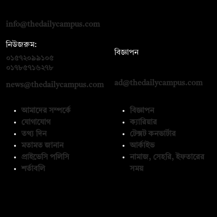
রোড, ঢাকা ১০০০
info@thedailycampus.com
নিউজরুম:
বিজ্ঞাপন
০১৫৭২০৯৯১০৫
,
০১৭১২১৩৬৫৯৩
০১৭৮৫৭১৬২৭৮
ad@thedailycampus.com
news@thedailycampus.com
আমাদের সম্পর্কে
বিজ্ঞাপন
যোগাযোগ
ক্যারিয়ার
তথ্য দিন
টেক্সট কনভার্টার
মতামত জানান
আর্কাইভ
প্রাইভেসি পলিসি
নামাজ, সেহরি, ইফতারের
শর্তাবলি
সময়
অনুসরণ করুন