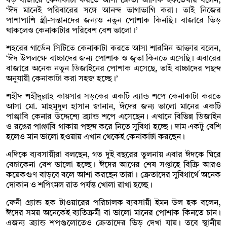
বড় বাজারে কেনাকাটা করতে আসা ক্রেতা আসিফ ইফতেখার বলেন,
‘ঈদ মানেই পরিবারের সঙ্গে আনন্দ ভাগাভাগি করা। তাই নিজের
পাশাপাশি স্ত্রী-সন্তানদের জন্যও নতুন পোশাক কিনছি। বাজারে ভিড়
থাকলেও কেনাকাটার পরিবেশ বেশ ভালো।’
শহরের গার্ডেন সিটিতে কেনাকাটা করতে আসা শারমিন আক্তার বলেন,
‘ঈদ উপলক্ষে বাচ্চাদের জন্য পোশাক ও জুতা কিনতে এসেছি। এবারের
বাজারে অনেক নতুন ডিজাইনের পোশাক এসেছে, তাই বাচ্চাদের পছন্দ
অনুযায়ী কেনাকাটা করা সহজ হচ্ছে।’
শহীদ শহীদুল্লাহ কায়সার সড়কের একটি ব্র্যান্ড শপে কেনাকাটা করতে
আসা মো. মাহমুদুল হাসান জানান, ঈদের জন্য ভালো মানের একটি
পাঞ্জাবি কেনার উদ্দেশ্যে ব্র্যান্ড শপে এসেছেন। এখানে বিভিন্ন ডিজাইন
ও রঙের পাঞ্জাবি থাকায় পছন্দ করে নিতে সুবিধা হচ্ছে। দাম একটু বেশি
হলেও মান ভালো হওয়ায় এখান থেকেই কেনাকাটা করছেন।
এদিকে ব্যবসায়ীরা বলছেন, গত দুই বছরের তুলনায় এবার ঈদকে ঘিরে
বেচাকেনা বেশ ভালো হচ্ছে। ঈদের আগের শেষ সপ্তাহে বিক্রি আরও
কয়েকগুণ বাড়বে বলে আশা করছেন তারা। ক্রেতাদের সুবিধার্থে অনেক
দোকান ও শপিংমল রাত পর্যন্ত খোলা রাখা হচ্ছে।
ফেনী গ্র্যান্ড হক টাওয়ারের পরিচালক ব্যবসায়ী ইমন উল হক বলেন,
ঈদের সময় অনেকেই ব্যতিক্রমী বা ভালো মানের পোশাক কিনতে চান।
এজন্য ব্র্যান্ড শপগুলোতেও ক্রেতাদের ভিড় দেখা যায়। তবে স্থানীয়