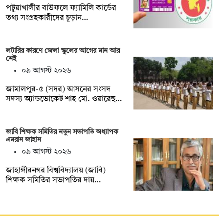
পটুয়াখালীর বাউফলে ফ্যামিলি কার্ডের
তথ্য সংগ্রহকারীদের চূড়ান…
লটারির কারণে জেলা স্কুলের আগের মান আর
নেই
০৯ আগস্ট ২০২৬
জামালপুর-৫ (সদর) আসনের সংসদ
সদস্য অ্যাডভোকেট শাহ মো. ওয়ারেছ…
জাবি শিক্ষক সমিতির নতুন সভাপতি অধ্যাপক
এমরান জাহান
০৯ আগস্ট ২০২৬
জাহাঙ্গীরনগর বিশ্ববিদ্যালয় (জাবি)
শিক্ষক সমিতির সভাপতির দায়…