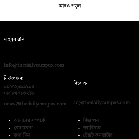
আরও পড়ুন
সম্পাদক:
মাহবুব রনি
দ্য ডেইলি ক্যাম্পাস, দ্বিতীয় তলা, হাসান হোল্ডিংস, ৫২/১ নিউ ইস্কাটন
রোড, ঢাকা ১০০০
info@thedailycampus.com
নিউজরুম:
বিজ্ঞাপন
০১৫৭২০৯৯১০৫
,
০১৭১২১৩৬৫৯৩
০১৭৮৫৭১৬২৭৮
ad@thedailycampus.com
news@thedailycampus.com
আমাদের সম্পর্কে
বিজ্ঞাপন
যোগাযোগ
ক্যারিয়ার
তথ্য দিন
টেক্সট কনভার্টার