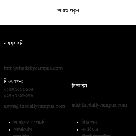
আরও পড়ুন
সম্পাদক:
মাহবুব রনি
দ্য ডেইলি ক্যাম্পাস, দ্বিতীয় তলা, হাসান হোল্ডিংস, ৫২/১ নিউ ইস্কাটন
রোড, ঢাকা ১০০০
info@thedailycampus.com
নিউজরুম:
বিজ্ঞাপন
০১৫৭২০৯৯১০৫
,
০১৭১২১৩৬৫৯৩
০১৭৮৫৭১৬২৭৮
ad@thedailycampus.com
news@thedailycampus.com
আমাদের সম্পর্কে
বিজ্ঞাপন
যোগাযোগ
ক্যারিয়ার