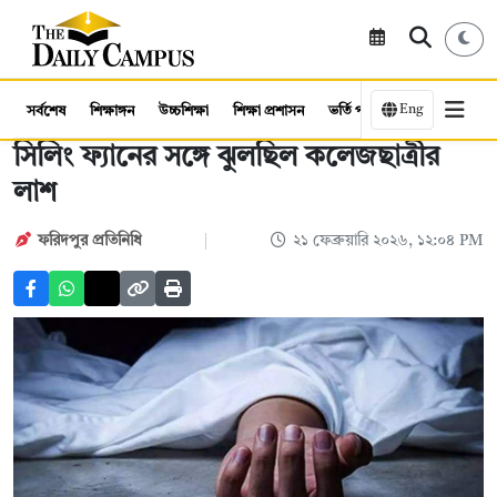
Eng
সর্বশেষ
শিক্ষাঙ্গন
উচ্চশিক্ষা
শিক্ষা প্রশাসন
ভর্তি পরীক্ষা
কর্মসংস্থান
সিলিং ফ্যানের সঙ্গে ঝুলছিল কলেজছাত্রীর
লাশ
ফরিদপুর প্রতিনিধি
২১ ফেব্রুয়ারি ২০২৬, ১২:০৪ PM