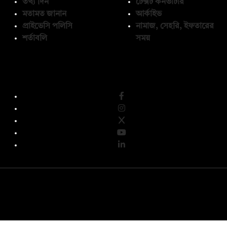
তথ্য দিন
টেক্সট কনভার্টার
মতামত জানান
আর্কাইভ
প্রাইভেসি পলিসি
নামাজ, সেহরি, ইফতারের
শর্তাবলি
সময়
অনুসরণ করুন
© কপিরাইট 2026, দ্য ডেইলি ক্যাম্পাস লিমিটেড