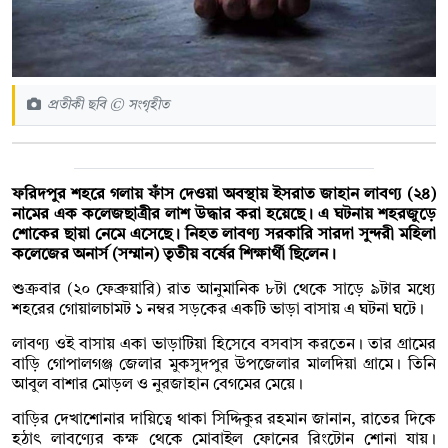
প্রতীকী ছবি © সংগৃহীত
ফরিদপুর শহরে গলায় ফাঁস দেওয়া অবস্থায় ইসরাত জাহান লাবণ্য (২৪)
নামের এক কলেজছাত্রীর লাশ উদ্ধার করা হয়েছে। এ ঘটনায় শহরজুড়ে
শোকের ছায়া নেমে এসেছে। নিহত লাবণ্য সরকারি সারদা সুন্দরী মহিলা
কলেজের অনার্স (সম্মান) তৃতীয় বর্ষের শিক্ষার্থী ছিলেন।
শুক্রবার (২০ ফেব্রুয়ারি) রাত আনুমানিক ৮টা থেকে সাড়ে ৯টার মধ্যে
শহরের গোয়ালচামট ১ নম্বর সড়কের একটি ভাড়া বাসায় এ ঘটনা ঘটে।
লাবণ্য ওই বাসায় একা ভাড়াটিয়া হিসেবে বসবাস করতেন। তার গ্রামের
বাড়ি গোপালগঞ্জ জেলার মুকসুদপুর উপজেলার মালদিয়া গ্রামে। তিনি
আবুল বাশার মোড়ল ও নুরজাহান বেগমের মেয়ে।
বাড়ির দেখাশোনার দায়িত্বে থাকা সিদ্দিকুর রহমান জানান, রাতের দিকে
হঠাৎ লাবণ্যের কক্ষ থেকে মোবাইল ফোনের রিংটোন শোনা যায়।