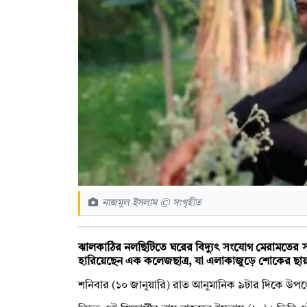
নাজমুল ইসলাম © সংগৃহীত
ঝালকাঠির নলছিটিতে ঘরের বিদ্যুৎ সংযোগ মেরামতের সময় ঘটে
হারিয়েছেন এক কলেজছাত্র, যা এলাকাজুড়ে শোকের ছা
শনিবার (১০ জানুয়ারি) রাত আনুমানিক ৯টার দিকে উপজেলা