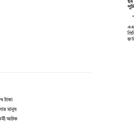
ছয় 
পু
এএফ
প্র
জর্
াখ টাকা
ার মানুষ
কর্মী আটক