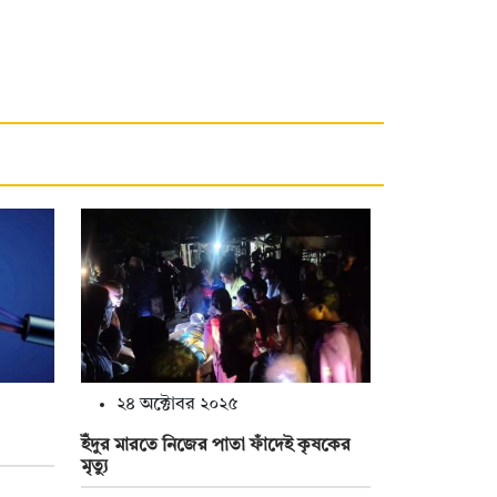
২৪ অক্টোবর ২০২৫
ইঁদুর মারতে নিজের পাতা ফাঁদেই কৃষকের
মৃত্যু