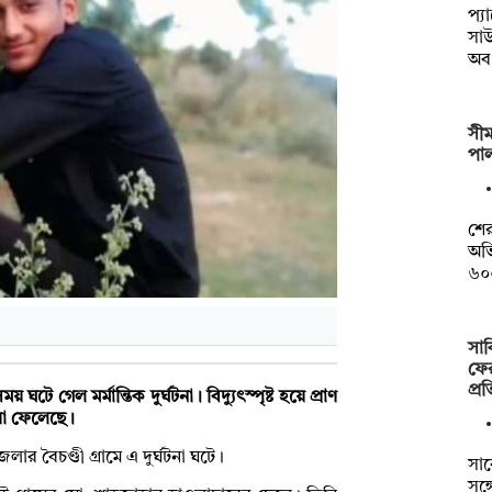
প্
সাউ
অব 
সীম
পা
শের
অভি
৬০
সা
ফের
প্রতি
 গেল মর্মান্তিক দুর্ঘটনা। বিদ্যুৎস্পৃষ্ট হয়ে প্রাণ
য়া ফেলেছে।
র বৈচণ্ডী গ্রামে এ দুর্ঘটনা ঘটে।
সাব
সঙ্