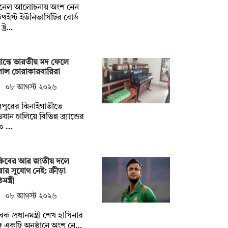
যানেল আলোচনায় অংশ নেন
থইস্ট ইউনিভার্সিটির বোর্ড
ট্র…
ান্তে ভারতীয় মদ ফেলে
লাল চোরাকারবারিরা
০৮ আগস্ট ২০২৬
পুরের ঝিনাইগাতীতে
যান চালিয়ে বিভিন্ন ব্র্যান্ডের
০ …
কিবের আর জাতীয় দলে
ার সুযোগ নেই: ক্রীড়া
মন্ত্রী
০৮ আগস্ট ২০২৬
েক প্রধানমন্ত্রী শেখ হাসিনার
গে একটি অনুষ্ঠানে অংশ নে…