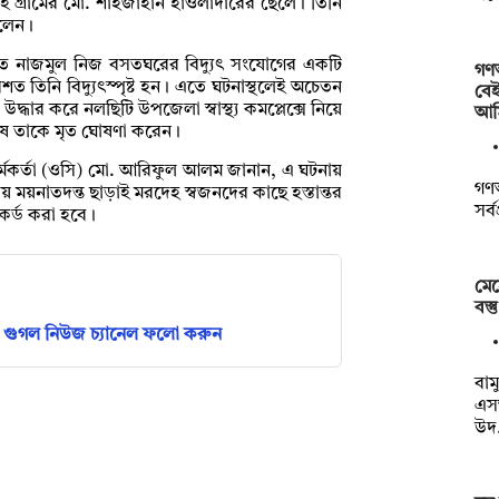
ওই গ্রামের মো. শাহজাহান হাওলাদারের ছেলে। তিনি
িলেন।
তে নাজমুল নিজ বসতঘরের বিদ্যুৎ সংযোগের একটি
গণঅ
 তিনি বিদ্যুৎস্পৃষ্ট হন। এতে ঘটনাস্থলেই অচেতন
বে
্ধার করে নলছিটি উপজেলা স্বাস্থ্য কমপ্লেক্সে নিয়ে
আম
েষে তাকে মৃত ঘোষণা করেন।
 কর্মকর্তা (ওসি) মো. আরিফুল আলম জানান, এ ঘটনায়
গণঅ
ময়নাতদন্ত ছাড়াই মরদেহ স্বজনদের কাছে হস্তান্তর
সর্
কর্ড করা হবে।
মেহ
বস্ত
গুগল নিউজ চ্যানেল ফলো করুন
বাম
এস
উদ