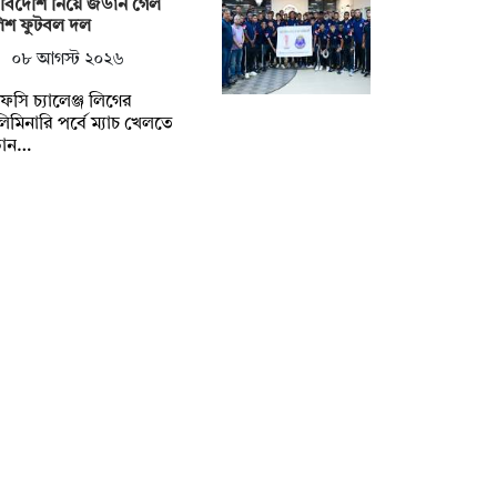
বিদেশি নিয়ে জর্ডান গেল
লিশ ফুটবল দল
০৮ আগস্ট ২০২৬
সি চ্যালেঞ্জ লিগের
িলিমিনারি পর্বে ম্যাচ খেলতে
ডান…