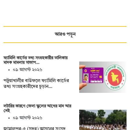
আরও পড়ুন
ফ্যামিলি কার্ডের তথ্য সংগ্রহকারীর তালিকায়
মাদক মামলায় সাজাপ…
০৯ আগস্ট ২০২৬
পটুয়াখালীর বাউফলে ফ্যামিলি কার্ডের
তথ্য সংগ্রহকারীদের চূড়ান…
লটারির কারণে জেলা স্কুলের আগের মান আর
নেই
০৯ আগস্ট ২০২৬
জামালপুর-৫ (সদর) আসনের সংসদ