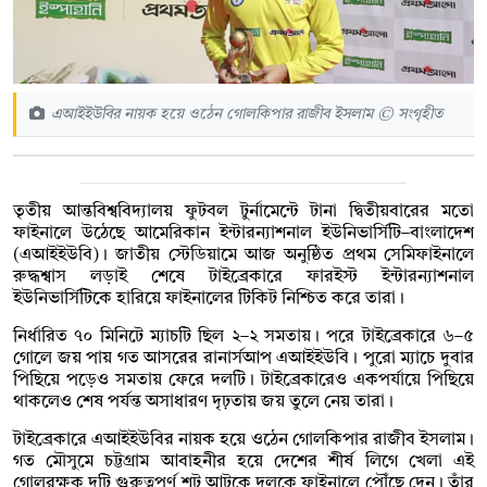
এআইইউবির নায়ক হয়ে ওঠেন গোলকিপার রাজীব ইসলাম © সংগৃহীত
তৃতীয় আন্তবিশ্ববিদ্যালয় ফুটবল টুর্নামেন্টে টানা দ্বিতীয়বারের মতো
ফাইনালে উঠেছে আমেরিকান ইন্টারন্যাশনাল ইউনিভার্সিটি–বাংলাদেশ
(এআইইউবি)। জাতীয় স্টেডিয়ামে আজ অনুষ্ঠিত প্রথম সেমিফাইনালে
রুদ্ধশ্বাস লড়াই শেষে টাইব্রেকারে ফারইস্ট ইন্টারন্যাশনাল
ইউনিভার্সিটিকে হারিয়ে ফাইনালের টিকিট নিশ্চিত করে তারা।
নির্ধারিত ৭০ মিনিটে ম্যাচটি ছিল ২–২ সমতায়। পরে টাইব্রেকারে ৬–৫
গোলে জয় পায় গত আসরের রানার্সআপ এআইইউবি। পুরো ম্যাচে দুবার
পিছিয়ে পড়েও সমতায় ফেরে দলটি। টাইব্রেকারেও একপর্যায়ে পিছিয়ে
থাকলেও শেষ পর্যন্ত অসাধারণ দৃঢ়তায় জয় তুলে নেয় তারা।
টাইব্রেকারে এআইইউবির নায়ক হয়ে ওঠেন গোলকিপার রাজীব ইসলাম।
গত মৌসুমে চট্টগ্রাম আবাহনীর হয়ে দেশের শীর্ষ লিগে খেলা এই
গোলরক্ষক দুটি গুরুত্বপূর্ণ শট আটকে দলকে ফাইনালে পৌঁছে দেন। তাঁর