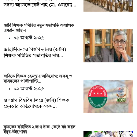
সদস্য অ্যাডভোকেট শাহ মো. ওয়ারেছ…
জাবি শিক্ষক সমিতির নতুন সভাপতি অধ্যাপক
এমরান জাহান
০৯ আগস্ট ২০২৬
জাহাঙ্গীরনগর বিশ্ববিদ্যালয় (জাবি)
শিক্ষক সমিতির সভাপতির দায়…
জবিতে শিক্ষক হেনস্তার অভিযোগ: জকসু ও
ছাত্রদলের পাল্টাপাল্টি…
০৯ আগস্ট ২০২৬
জগন্নাথ বিশ্ববিদ্যালয়ে (জবি) শিক্ষক
হেনস্তার অভিযোগকে কেন্দ…
কৃষকের কষ্টার্জিত ২ লাখ টাকা কেটে নষ্ট করল
ইঁদুর-উইপোকা