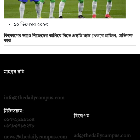
১০ ডিসেম্বর ২০২৫
বিশ্বকাপের আগে নিজেদের ঝালিয়ে নিতে প্রস্তুতি ম্যাচ খেলবে ব্রাজিল, প্রতিপক্ষ
কারা
সম্পাদক:
মাহবুব রনি
দ্য ডেইলি ক্যাম্পাস, দ্বিতীয় তলা, হাসান হোল্ডিংস, ৫২/১ নিউ ইস্কাটন
রোড, ঢাকা ১০০০
info@thedailycampus.com
নিউজরুম:
বিজ্ঞাপন
০১৫৭২০৯৯১০৫
,
০১৭১২১৩৬৫৯৩
০১৭৮৫৭১৬২৭৮
ad@thedailycampus.com
news@thedailycampus.com