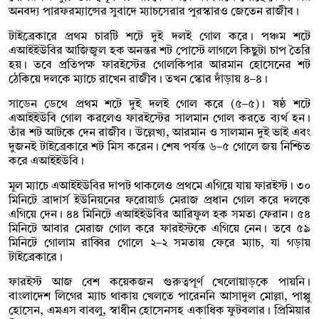
অনবদ্য পারফরম্যান্সের সুবাদে ম্যাচসেরার পুরস্কারও জেতেন রাজীব।
টাইব্রেকারে প্রথম চারটি শটে দুই দলই গোল করে। পঞ্চম শটে
এআইইউবির আজিজুল হক অনন্তর শট পোস্টে লাগলে কিছুটা চাপ তৈরি
হয়। তবে প্রতিপক্ষ ফারইস্টের গোলকিপার আরমান হোসেনের শট
ঠেকিয়ে দলকে ম্যাচে রাখেন রাজীব। তখন স্কোর দাঁড়ায় ৪–৪।
সাডেন ডেথে প্রথম শটে দুই দলই গোল করে (৫–৫)। ষষ্ঠ শটে
এআইইউবি গোল করলেও ফারইস্টের সালমান গোল করতে ব্যর্থ হন।
তাঁর শট আটকে দেন রাজীব। উল্লেখ্য, আরমান ও সালমান দুই ভাই এবং
দুজনই টাইব্রেকারে শট মিস করেন। শেষ পর্যন্ত ৬–৫ গোলে জয় নিশ্চিত
করে এআইইউবি।
মূল ম্যাচে এআইইউবির দাপট থাকলেও প্রথমে এগিয়ে যায় ফারইস্ট। ৩০
মিনিটে ব্রাদার্স ইউনিয়নের ফরোয়ার্ড মেরাজ প্রধান গোল করে দলকে
এগিয়ে দেন। ৪৪ মিনিটে এআইইউবির আরিফুল হক সমতা ফেরান। ৫৪
মিনিটে আবার মেরাজ গোল করে ফারইস্টকে এগিয়ে নেন। তবে ৫৯
মিনিটে গোলাম রাব্বির গোলে ২–২ সমতায় ফেরে ম্যাচ, যা গড়ায়
টাইব্রেকারে।
ফারইস্ট আজ বেশ কয়েকজন গুরুত্বপূর্ণ খেলোয়াড়কে পায়নি।
বাংলাদেশ লিগের ম্যাচ থাকায় খেলতে পারেননি আসাদুল মোল্লা, পাপ্পু
হোসেন, এমএস বাবলু, স্বাধীন হোসেনসহ একাধিক ফুটবলার। প্রিমিয়ার