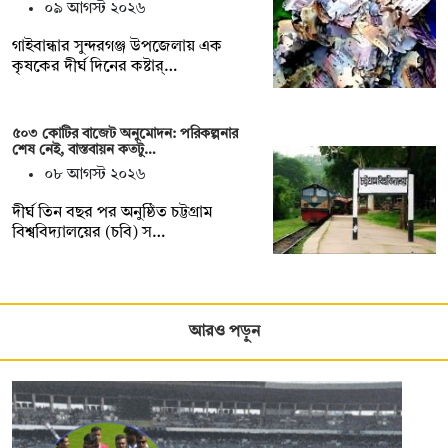
০৯ আগস্ট ২০২৬
গাইবান্ধার সুন্দরগঞ্জ উপজেলায় এক
কৃষকের দীর্ঘ দিনের কষ্টার্…
৫০৩ কোটির বাজেট অনুমোদন: পরিকল্পনার
শেষ নেই, বাস্তবায়ন কতটু…
০৮ আগস্ট ২০২৬
দীর্ঘ তিন বছর পর অনুষ্ঠিত চট্টগ্রাম
বিশ্ববিদ্যালয়ের (চবি) স…
আরও পড়ুন