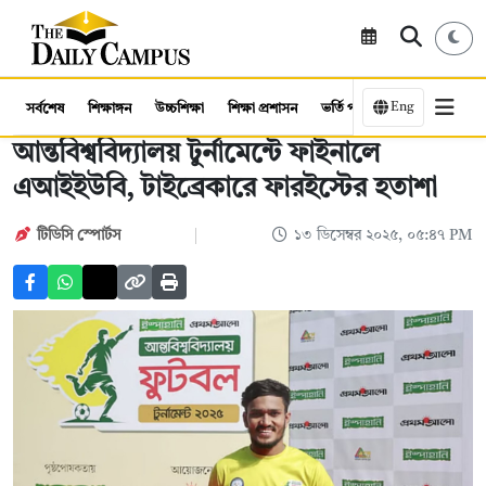
Eng
সর্বশেষ
শিক্ষাঙ্গন
উচ্চশিক্ষা
শিক্ষা প্রশাসন
ভর্তি পরীক্ষা
কর্মসংস্থান
আন্তবিশ্ববিদ্যালয় টুর্নামেন্টে ফাইনালে
এআইইউবি, টাইব্রেকারে ফারইস্টের হতাশা
টিডিসি স্পোর্টস
১৩ ডিসেম্বর ২০২৫, ০৫:৪৭ PM