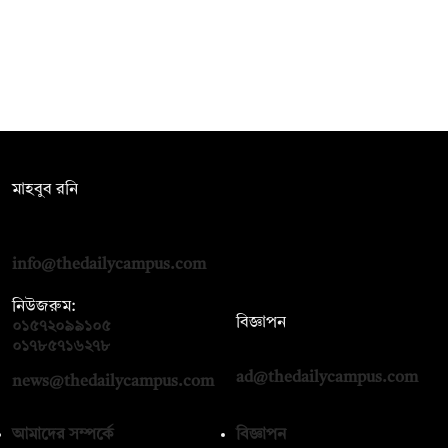
সম্পাদক:
মাহবুব রনি
দ্য ডেইলি ক্যাম্পাস, দ্বিতীয় তলা, হাসান হোল্ডিংস, ৫২/১ নিউ ইস্কাটন
রোড, ঢাকা ১০০০
info@thedailycampus.com
নিউজরুম:
বিজ্ঞাপন
০১৫৭২০৯৯১০৫
,
০১৭১২১৩৬৫৯৩
০১৭৮৫৭১৬২৭৮
ad@thedailycampus.com
news@thedailycampus.com
আমাদের সম্পর্কে
বিজ্ঞাপন