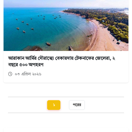
আরাকান আর্মির দৌরাত্ম্যে বেকায়দায় টেকনাফের জেলেরা, ২
বছরে ৫০০ অপহরণ
০৩ এপ্রিল ২০২৬
১
পরের