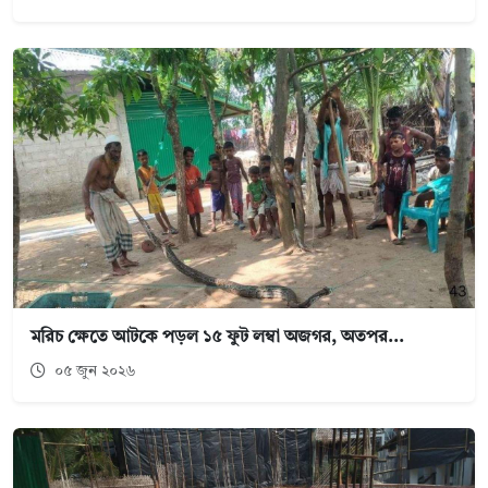
মরিচ ক্ষেতে আটকে পড়ল ১৫ ফুট লম্বা অজগর, অতপর...
০৫ জুন ২০২৬