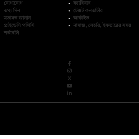
যোগাযোগ
ক্যারিয়ার
তথ্য দিন
টেক্সট কনভার্টার
মতামত জানান
আর্কাইভ
প্রাইভেসি পলিসি
নামাজ, সেহরি, ইফতারের সময়
শর্তাবলি
অনুসরণ করুন
© কপিরাইট 2026, দ্য ডেইলি ক্যাম্পাস লিমিটেড