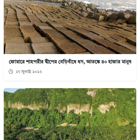
জোয়ারে শাহপরীর দ্বীপের বেড়িবাঁধে ধস, আতঙ্কে ৪০ হাজার মানুষ
২৭ জুলাই ২০২৬