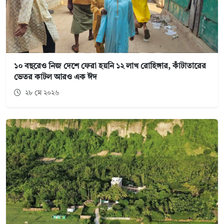
১০ বছরেও নিজ দেশে ফেরা হয়নি ১২ লাখ রোহিঙ্গার, কাঁটাতারের
ভেতর কাটল আরও এক ঈদ
২৮ মে ২০২৬