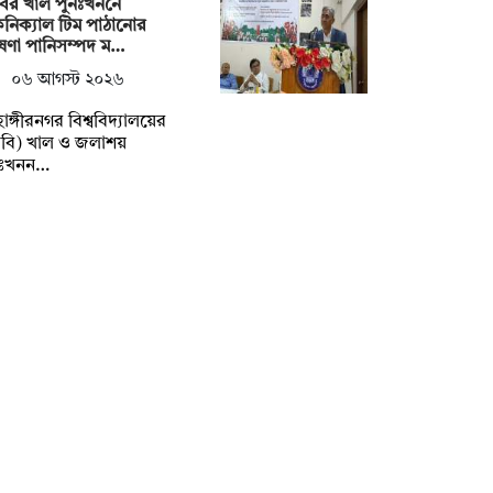
ির খাল পুনঃখননে
নিক্যাল টিম পাঠানোর
ষণা পানিসম্পদ ম…
০৬ আগস্ট ২০২৬
াহাঙ্গীরনগর বিশ্ববিদ্যালয়ের
বি) খাল ও জলাশয়
নঃখনন…