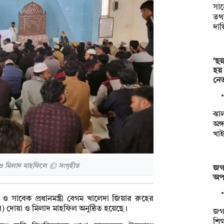
সা
তথ্য
দায়
‘ছয়
হয়
নেত
ঝা
অঙ্
খাই
 ও মিলাদ মাহফিলে © সংগৃহীত
জগন
অপস
ও সাবেক প্রধানমন্ত্রী বেগম খালেদা জিয়ার রুহের
বি) দোয়া ও মিলাদ মাহফিল অনুষ্ঠিত হয়েছে।
জগন
শিক