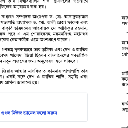
শ কৃষি বিশ্ববিদ্যালয় শাখা ছাত্রদলের উদ্যোগে
দ মাহফিলের আয়োজন করা হয়।
র সাধারণ সম্পাদক অধ্যাপক ড. মো. আসাদুজ্জামান
জাক
র সভাপতি অধ্যাপক ড. মো. আলী রেজা ফারুক এবং
পদত
 বাকৃবি ছাত্রদলের আহবায়ক মো আতিকুর রহমান,
হ্বায়ক পদে এ এম শোয়াইবসহ ময়মনসিংহ মহানগর
ছাত্রদলের নেতাকর্মীরা এতে অংশগ্রহণ করেন।
‎জা
কেন
ণতন্ত্র পুনরুদ্ধারে তার ভূমিকা এবং দেশ ও জাতির
যো
েগম খালেদা জিয়া ছিলেন বাংলাদেশের গণতান্ত্রিক
ন নতুন প্রজন্মের জন্য অনুপ্রেরণা হয়ে থাকবে।
া জিয়ার আত্মার মাগফিরাত কামনার পাশাপাশি তার
মাট
ন। একই সঙ্গে দেশ ও জাতির শান্তি, সমৃদ্ধি এবং
কর
েষ প্রার্থনা জানানো হয়।
জা
হাজ
প্র
গুগল নিউজ চ্যানেল ফলো করুন