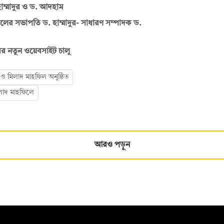
াম্মাদুর ও ড. আদহাম
লের সভাপতি ড. হাম্মাদুর- সাধারণ সম্পাদক ড.
বির নতুন ওয়েবসাইট চালু
ও মিলাদ মাহফিল অনুষ্ঠিত
িলাদ মাহফিলে
আরও পড়ুন