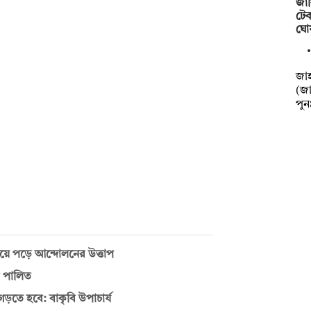
জাব
টেক
ঘো
‎‎জ
(জা
পু
ছড়িয়ে পড়ে আন্দোলনের উত্তাপ
স পালিত
ড়তে হবে: বাকৃবি উপাচার্য