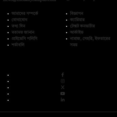
আমাদের সম্পর্কে
বিজ্ঞাপন
যোগাযোগ
ক্যারিয়ার
তথ্য দিন
টেক্সট কনভার্টার
মতামত জানান
আর্কাইভ
প্রাইভেসি পলিসি
নামাজ, সেহরি, ইফতারের
শর্তাবলি
সময়
অনুসরণ করুন