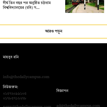
দীর্ঘ তিন বছর পর অনুষ্ঠিত চট্টগ্রাম
বিশ্ববিদ্যালয়ের (চবি) স…
আরও পড়ুন
সম্পাদক:
মাহবুব রনি
দ্য ডেইলি ক্যাম্পাস, দ্বিতীয় তলা, হাসান হোল্ডিংস, ৫২/১ নিউ ইস্কাটন
রোড, ঢাকা ১০০০
info@thedailycampus.com
নিউজরুম:
বিজ্ঞাপন
০১৫৭২০৯৯১০৫
,
০১৭১২১৩৬৫৯৩
০১৭৮৫৭১৬২৭৮
ad@thedailycampus.com
news@thedailycampus.com