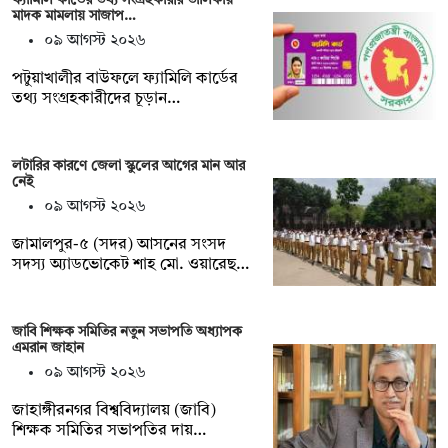
মাদক মামলায় সাজাপ…
০৯ আগস্ট ২০২৬
পটুয়াখালীর বাউফলে ফ্যামিলি কার্ডের
তথ্য সংগ্রহকারীদের চূড়ান…
লটারির কারণে জেলা স্কুলের আগের মান আর
নেই
০৯ আগস্ট ২০২৬
জামালপুর-৫ (সদর) আসনের সংসদ
সদস্য অ্যাডভোকেট শাহ মো. ওয়ারেছ…
জাবি শিক্ষক সমিতির নতুন সভাপতি অধ্যাপক
এমরান জাহান
০৯ আগস্ট ২০২৬
জাহাঙ্গীরনগর বিশ্ববিদ্যালয় (জাবি)
শিক্ষক সমিতির সভাপতির দায়…