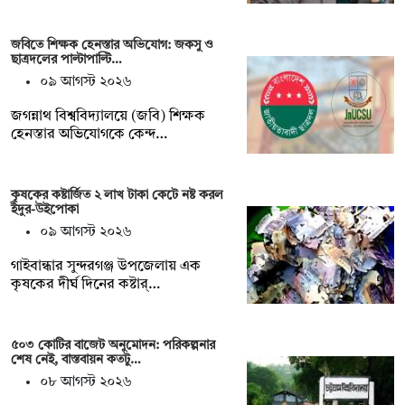
জবিতে শিক্ষক হেনস্তার অভিযোগ: জকসু ও
ছাত্রদলের পাল্টাপাল্টি…
০৯ আগস্ট ২০২৬
জগন্নাথ বিশ্ববিদ্যালয়ে (জবি) শিক্ষক
হেনস্তার অভিযোগকে কেন্দ…
কৃষকের কষ্টার্জিত ২ লাখ টাকা কেটে নষ্ট করল
ইঁদুর-উইপোকা
০৯ আগস্ট ২০২৬
গাইবান্ধার সুন্দরগঞ্জ উপজেলায় এক
কৃষকের দীর্ঘ দিনের কষ্টার্…
৫০৩ কোটির বাজেট অনুমোদন: পরিকল্পনার
শেষ নেই, বাস্তবায়ন কতটু…
০৮ আগস্ট ২০২৬