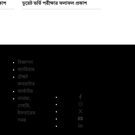
রকাশ
ডুয়েট ভর্তি পরীক্ষার ফলাফল প্রকাশ
বিজ্ঞাপন
ক্যারিয়ার
টেক্সট
অনুসরণ করুন
কনভার্টার
আর্কাইভ
নামাজ,
সেহরি,
ইফতারের
সময়