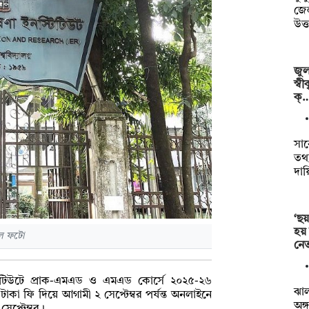
জেল
উত্
জুল
স্ব
ক্
সা
তথ্য
দায়
‘ছয়
হয়
ইল ফটো
নেত
নস্টিটিউটে প্রাক-এমএড ও এমএড কোর্সে ২০২৫-২৬
ঝা
র টাকা ফি দিয়ে আগামী ২ সেপ্টেম্বর পর্যন্ত অনলাইনে
অঙ্