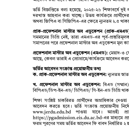
আবেদন করা যাবে। ভর্তি পরীক্ষা অনুষ্ঠিত হবে আগামী ৫ 
ভর্তি বিজ্ঞপ্তিতে বলা হয়েছে, ২০২৫-২৬ শিক্ষাবর্ষে দুই ক
দরখাস্ত আহবান করা যাচ্ছে। উভয় কার্যক্রমে প্রার্থীদের 
অথবা জিপিএ বা সিজিপিএ-এর ক্ষেত্রে ন্যূনতম ২.৫ থা
প্রাক-প্রফেশনাল মাস্টার অব এডুকেশন (প্রাক-এমএড
সমমানের ডিগ্রি নেই, তারা এমএড-এর পূর্ব-প্রস্তুত
সমাপনের পরে প্রফেশনাল মাস্টার অব এডুকেশন মূল কার্য
প্রফেশনাল মাস্টার অব এডুকেশন (এমএড):
মেয়াদ-৩ সে
আছে, কেবল তারাই এ প্রোগ্রামে/কার্যক্রমে আবেদন ক
ভর্তির আবেদন সংক্রান্ত প্রয়োজনীয় তথ্য
ক. প্রাক-প্রফেশনাল মাস্টার অব এডুকেশন:
ন্যূনতম স্না
খ. প্রফেশনাল মাস্টার অব এডুকেশন:
বিএড (সম্মান)
বিপিএড/ডিপ-ইন-এড/ ডিপিএড/ সি-ইন-এড ডিগ্রি থাক
শিক্ষা সংশ্লিষ্ট চাকরিরত প্রার্থীদের অগ্রাধিকার দে
আবেদন করতে হবে। ভর্তি সংক্রান্ত প্রয়োজনীয় নির্
www.jerdu.edu.bd পাওয়া যাবে। আগ্রহী প্
https://pgadmission.eis.du.ac.bd-এর মাধ্যমে প
ফরম পূরণের সময় ভর্তির আবেদন ফি বাবদ নির্ধারিত ২