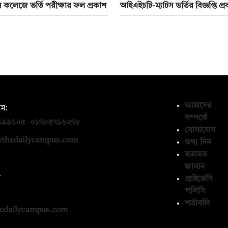
স কলেজে ভর্তি পরীক্ষার ফল প্রকাশ
আইএইচটি-ম্যাটস ভর্তির বিজ্ঞপ্তি প্
আমাদের
ম:
সম্পর্কে
০৯৯১০৫
,
০১৭৮৫৭১৬২৭৮
যোগাযোগ
thedailycampus.com
তথ্য দিন
মতামত
জানান
ন
প্রাইভেসি
পলিসি
১৩৬৫৯৩
শর্তাবলি
edailycampus.com