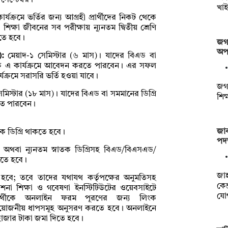
সেপ্টেম্বর।
খাই
ার্যক্রমে ভর্তির জন্য আগ্রহী প্রার্থীদের নিকট থেকে
শিক্ষা জীবনের সব পরীক্ষায় ন্যূনতম দ্বিতীয় শ্রেণি
কতে হবে।
জগন
অপস
):
মেয়াদ-১ সেমিস্টার (৬ মাস)। যাদের বিএড বা
িমূলক এ কার্যক্রমে আবেদন করতে পারবেন। এর সফল
ক্রমে সরাসরি ভর্তি হওয়া যাবে।
জগন
মিস্টার (১৮ মাস)। যাদের বিএড বা সমমানের ডিগ্রি
শিক
রতে পারবেন।
জাক
তক ডিগ্রি থাকতে হবে।
পদত
 অথবা ন্যূনতম স্নাতক ডিগ্রিসহ বিএড/বিএসএড/
তে হবে ।
‎জা
ওয়া হবে; তবে তাদের যথাযথ কর্তৃপক্ষের অনুমতিসহ
কেন
দেশনা শিক্ষা ও গবেষণা ইনস্টিটিউটের ওয়েবসাইটে
যো
রার্থীকে অনলাইন ফরম পূরণের জন্য লিংক
্রয়োজনীয় ধাপসমূহ অনুসরণ করতে হবে। অনলাইনে
 হাজার টাকা জমা দিতে হবে।