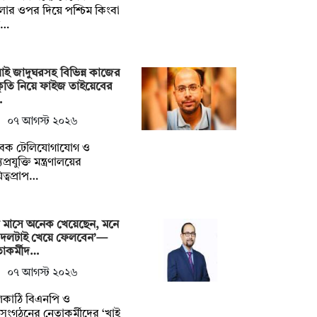
ার ওপর দিয়ে পশ্চিম কিংবা
ত…
াই জাদুঘরসহ বিভিন্ন কাজের
ীকৃতি নিয়ে ফাইজ তাইয়েবের
…
০৭ আগস্ট ২০২৬
বেক টেলিযোগাযোগ ও
প্রযুক্তি মন্ত্রণালয়ের
িত্বপ্রাপ…
 মাসে অনেক খেয়েছেন, মনে
 দলটাই খেয়ে ফেলবেন’—
াকর্মীদ…
০৭ আগস্ট ২০২৬
লকাঠি বিএনপি ও
গসংগঠনের নেতাকর্মীদের ‘খাই