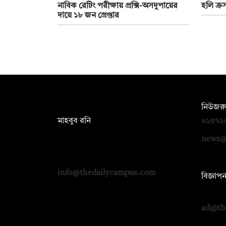
নাবিক রেটিং পরীক্ষায় প্রক্সি-অসদুপায়ের
হলি ক্র
দায়ে ১৮ জন গ্রেপ্তার
সম্পাদক:
নিউজরু
মাহবুব রনি
০১৫৭২
দ্য ডেইলি ক্যাম্পাস, দ্বিতীয় তলা, হাসান
news@
হোল্ডিংস, ৫২/১ নিউ ইস্কাটন রোড, ঢাকা
১০০০
info@thedailycampus.com
বিজ্ঞাপ
০১৭১২
ad@th