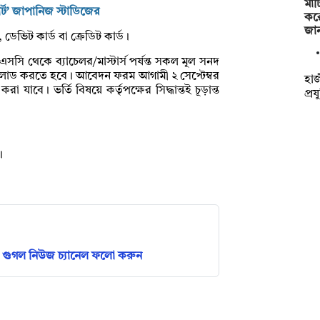
মাট
ার্ট’ জাপানিজ স্টাডিজের
কর
জা
 ডেভিট কার্ড বা ক্রেডিট কার্ড।
সি থেকে ব্যাচেলর/মাস্টার্স পর্যন্ত সকল মূল সনদ
লোড করতে হবে। আবেদন ফরম আগামী ২ সেপ্টেম্বর
হাজ
যাবে। ভর্তি বিষয়ে কর্তৃপক্ষের সিদ্ধান্তই চূড়ান্ত
প্র
া।
গুগল নিউজ চ্যানেল ফলো করুন