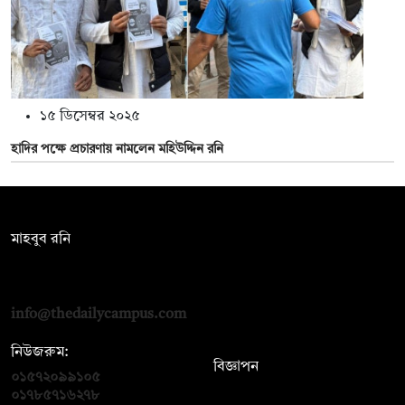
১৫ ডিসেম্বর ২০২৫
হাদির পক্ষে প্রচারণায় নামলেন মহিউদ্দিন রনি
সম্পাদক:
মাহবুব রনি
দ্য ডেইলি ক্যাম্পাস, দ্বিতীয় তলা, হাসান হোল্ডিংস, ৫২/১ নিউ ইস্কাটন
রোড, ঢাকা ১০০০
info@thedailycampus.com
নিউজরুম:
বিজ্ঞাপন
০১৫৭২০৯৯১০৫
,
০১৭১২১৩৬৫৯৩
০১৭৮৫৭১৬২৭৮