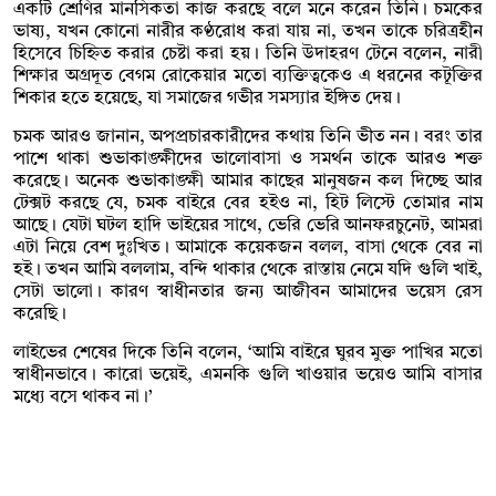
একটি শ্রেণির মানসিকতা কাজ করছে বলে মনে করেন তিনি। চমকের
ভাষ্য, যখন কোনো নারীর কণ্ঠরোধ করা যায় না, তখন তাকে চরিত্রহীন
হিসেবে চিহ্নিত করার চেষ্টা করা হয়। তিনি উদাহরণ টেনে বলেন, নারী
শিক্ষার অগ্রদূত বেগম রোকেয়ার মতো ব্যক্তিত্বকেও এ ধরনের কটূক্তির
শিকার হতে হয়েছে, যা সমাজের গভীর সমস্যার ইঙ্গিত দেয়।
চমক আরও জানান, অপপ্রচারকারীদের কথায় তিনি ভীত নন। বরং তার
পাশে থাকা শুভাকাঙ্ক্ষীদের ভালোবাসা ও সমর্থন তাকে আরও শক্ত
করেছে। অনেক শুভাকাঙ্ক্ষী আমার কাছের মানুষজন কল দিচ্ছে আর
টেক্সট করছে যে, চমক বাইরে বের হইও না, হিট লিস্টে তোমার নাম
আছে। যেটা ঘটল হাদি ভাইয়ের সাথে, ভেরি ভেরি আনফরচুনেট, আমরা
এটা নিয়ে বেশ দুঃখিত। আমাকে কয়েকজন বলল, বাসা থেকে বের না
হই। তখন আমি বললাম, বন্দি থাকার থেকে রাস্তায় নেমে যদি গুলি খাই,
সেটা ভালো। কারণ স্বাধীনতার জন্য আজীবন আমাদের ভয়েস রেস
করেছি।
লাইভের শেষের দিকে তিনি বলেন, ‘আমি বাইরে ঘুরব মুক্ত পাখির মতো
স্বাধীনভাবে। কারো ভয়েই, এমনকি গুলি খাওয়ার ভয়েও আমি বাসার
মধ্যে বসে থাকব না।’