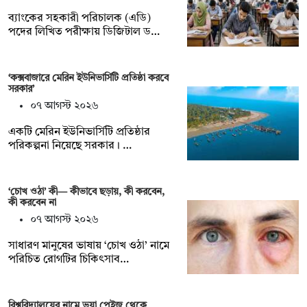
ব্যাংকের সহকারী পরিচালক (এডি)
পদের লিখিত পরীক্ষায় ডিজিটাল ড…
‘কক্সবাজারে মেরিন ইউনিভার্সিটি প্রতিষ্ঠা করবে
সরকার’
০৭ আগস্ট ২০২৬
একটি মেরিন ইউনিভার্সিটি প্রতিষ্ঠার
পরিকল্পনা নিয়েছে সরকার। …
‘চোখ ওঠা’ কী— কীভাবে ছড়ায়, কী করবেন,
কী করবেন না
০৭ আগস্ট ২০২৬
সাধারণ মানুষের ভাষায় ‘চোখ ওঠা’ নামে
পরিচিত রোগটির চিকিৎসাব…
বিশ্ববিদ্যালয়ের নামে ভুয়া পেইজ থেকে