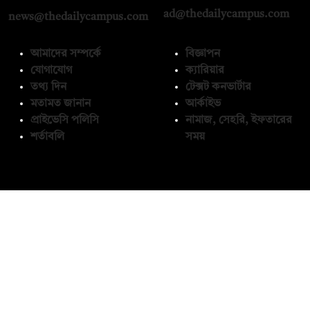
ad@thedailycampus.com
news@thedailycampus.com
আমাদের সম্পর্কে
বিজ্ঞাপন
যোগাযোগ
ক্যারিয়ার
তথ্য দিন
টেক্সট কনভার্টার
মতামত জানান
আর্কাইভ
প্রাইভেসি পলিসি
নামাজ, সেহরি, ইফতারের
শর্তাবলি
সময়
অনুসরণ করুন