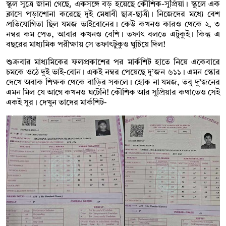
স্কুল সূত্রে জানা গেছে, একসঙ্গে বড় হয়েছে কৌশিক-সুপ্রিয়া। স্কুলে এক
ক্লাসে পড়াশোনা করেছে দুই মেধাবী ছাত্র-ছাত্রী। নিজেদের মধ্যে বেশ
প্রতিযোগিতা ছিল যমজ ভাইবোনের। কেউ কখনও কারও থেকে ২, ৩
নম্বর কম পেত, আবার কখনও বেশি। তফাৎ বলতে এটুকুই। কিন্তু এ
বছরের মাধ্যমিক পরীক্ষায় সে তফাৎটুকুও ঘুচিয়ে দিল!
শুক্রবার মাধ্যমিকের ফলপ্রকাশের পর মার্কশিট হাতে নিয়ে একেবারে
চমকে ওঠে দুই ভাই-বোন। একই নম্বর পেয়েছে দু’জন ৬১১। এমন স্কোর
দেখে অবাক শিক্ষক থেকে বাড়ির সকলে। হোক না যমজ, তবু দু’জনের
এমন মিল যে আগে কখনও ঘটেনি! কৌশিক আর সুপ্রিয়ার কথাতেও সেই
একই সুর। দেখুন তাদের মার্কশিট-