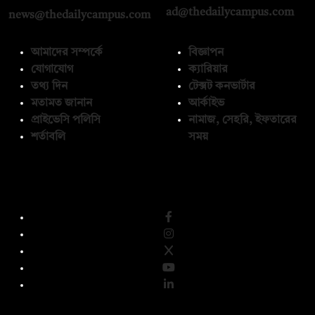
ad@thedailycampus.com
news@thedailycampus.com
আমাদের সম্পর্কে
বিজ্ঞাপন
যোগাযোগ
ক্যারিয়ার
তথ্য দিন
টেক্সট কনভার্টার
মতামত জানান
আর্কাইভ
প্রাইভেসি পলিসি
নামাজ, সেহরি, ইফতারের
শর্তাবলি
সময়
অনুসরণ করুন