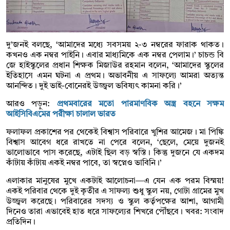
দু’জনই বলছে, ‘আমাদের মধ্যে সবসময় ২-৩ নম্বরের ফারাক থাকত।
কখনও এক নম্বর পাইনি। এবার মাধ্যমিকে এক নম্বর পেলাম।’ চাচন্ড বি
জে হাইস্কুলের প্রধান শিক্ষক মিজাউর রহমান বলেন, ‘আমাদের স্কুলের
ইতিহাসে এমন ঘটনা এ প্রথম। অভাবনীয় এ সাফল্যে আমরা অত্যন্ত
আনন্দিত। দুই ভাই-বোনেরই উজ্জ্বল ভবিষ্যৎ কামনা করি।’
আরও পড়ুন:
প্রথমবারের মতো পারমাণবিক অস্ত্র বহনে সক্ষম
আইসিবিএমের পরীক্ষা চালাল ভারত
ফলাফল প্রকাশের পর থেকেই বিশ্বাস পরিবারে খুশির আমেজ। মা পিঙ্কি
বিশ্বাস আবেগ ধরে রাখতে না পেরে বলেন, ‘ছেলে, মেয়ে দুজনই
ভালোভাবে পাস করেছে, এটাই ছিল বড় স্বস্তি। কিন্তু দুজনে যে একদম
কাঁটায় কাঁটায় একই নম্বর পাবে, তা স্বপ্নেও ভাবিনি।’
এলাকার মানুষের মুখে একটাই আলোচনা—এ যেন এক পরম বিস্ময়!
একই পরিবার থেকে দুই কৃতীর এ সাফল্য শুধু স্কুল নয়, গোটা গ্রামের মুখ
উজ্জ্বল করেছে। পরিবারের সদস্য ও স্কুল কর্তৃপক্ষের আশা, আগামী
দিনেও তারা এভাবেই হাত ধরে সাফল্যের শিখরে পৌঁছবে। খবর: সংবাদ
প্রতিদিন।