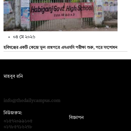
০৪ মে ২০২৬
হবিগঞ্জের একটি কেন্দ্রে ভুল প্রশ্নপত্রে এসএসসি পরীক্ষা শুরু, পরে সংশোধন
সম্পাদক:
মাহবুব রনি
দ্য ডেইলি ক্যাম্পাস, দ্বিতীয় তলা, হাসান হোল্ডিংস, ৫২/১ নিউ ইস্কাটন
রোড, ঢাকা ১০০০
info@thedailycampus.com
নিউজরুম:
বিজ্ঞাপন
০১৫৭২০৯৯১০৫
,
০১৭১২১৩৬৫৯৩
০১৭৮৫৭১৬২৭৮