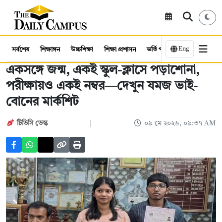
Eng
সর্বশেষ
শিক্ষাঙ্গন
উচ্চশিক্ষা
শিক্ষা প্রশাসন
ভর্তি পরীক্ষা
কর্মসংস্থান
একসঙ্গে জন্ম, একই স্কুল-ক্লাসে পড়াশোনা,
পরীক্ষায়ও একই নম্বর—দেখুন যমজ ভাই-
বোনের মার্কশিট
টিডিসি ডেস্ক
০৯ মে ২০২৬, ০৯:৩৭ AM