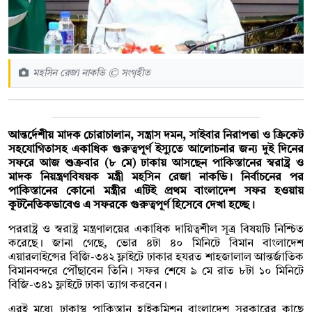
মহসিন রেজা নাকভি © সংগৃহীত
আন্তর্দেশীয় মাদক চোরাচালান, সন্ত্রাস দমন, সাইবার নিরাপত্তা ও ক্রিকেট
সহযোগিতাসহ একাধিক গুরুত্বপূর্ণ ইস্যুতে আলোচনার জন্য দুই দিনের
সফরে আজ শুক্রবার (৮ মে) ঢাকায় আসছেন পাকিস্তানের স্বরাষ্ট্র ও
মাদক নিয়ন্ত্রণবিষয়ক মন্ত্রী মহসিন রেজা নাকভি। নির্বাচনের পর
পাকিস্তানের কোনো মন্ত্রীর এটিই প্রথম বাংলাদেশ সফর হওয়ায়
কূটনৈতিকভাবেও এ সফরকে গুরুত্বপূর্ণ হিসেবে দেখা হচ্ছে।
পররাষ্ট্র ও স্বরাষ্ট্র মন্ত্রণালয়ের একাধিক দায়িত্বশীল সূত্র বিষয়টি নিশ্চিত
করেছে। জানা গেছে, ভোর ৪টা ৪০ মিনিটে বিমান বাংলাদেশ
এয়ারলাইন্সের বিজি-৩৪২ ফ্লাইটে ঢাকার হযরত শাহজালাল আন্তর্জাতিক
বিমানবন্দরে পৌঁছাবেন তিনি। সফর শেষে ৯ মে রাত ৮টা ১০ মিনিটে
বিজি-৩৪১ ফ্লাইটে ঢাকা ত্যাগ করবেন।
এরই মধ্যে ঢাকাস্থ পাকিস্তান হাইকমিশন বাংলাদেশ সরকারের কাছে