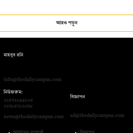
আরও পড়ুন
সম্পাদক:
মাহবুব রনি
দ্য ডেইলি ক্যাম্পাস, দ্বিতীয় তলা, হাসান হোল্ডিংস, ৫২/১ নিউ ইস্কাটন
রোড, ঢাকা ১০০০
info@thedailycampus.com
নিউজরুম:
বিজ্ঞাপন
০১৫৭২০৯৯১০৫
,
০১৭১২১৩৬৫৯৩
০১৭৮৫৭১৬২৭৮
ad@thedailycampus.com
news@thedailycampus.com
আমাদের সম্পর্কে
বিজ্ঞাপন