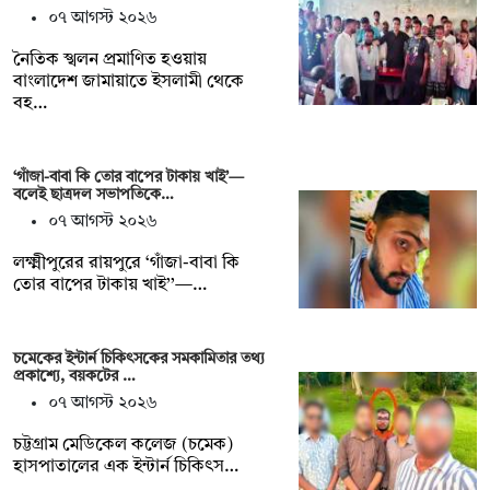
০৭ আগস্ট ২০২৬
নৈতিক স্খলন প্রমাণিত হওয়ায়
বাংলাদেশ জামায়াতে ইসলামী থেকে
বহ…
‘গাঁজা-বাবা কি তোর বাপের টাকায় খাই’—
বলেই ছাত্রদল সভাপতিকে…
০৭ আগস্ট ২০২৬
লক্ষ্মীপুরের রায়পুরে ‘গাঁজা-বাবা কি
তোর বাপের টাকায় খাই’’—…
চমেকের ইন্টার্ন চিকিৎসকের সমকামিতার তথ্য
প্রকাশ্যে, বয়কটের …
০৭ আগস্ট ২০২৬
চট্টগ্রাম মেডিকেল কলেজ (চমেক)
হাসপাতালের এক ইন্টার্ন চিকিৎস…