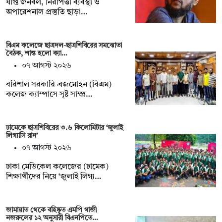
র্যাপ্ত জনবল, নিরাপত্তা ব্যবস্থা ও
অপারেশনাল প্রস্তুতি ছাড়া…
বিএম কলেজে ছাত্রদল-ছাত্রশিবিরের সমঝোতা
বৈঠক, শান্ত হলো ক্যা…
০৭ আগস্ট ২০২৬
বরিশাল সরকারি ব্রজমোহন (বিএম)
কলেজ ক্যাম্পাসে সৃষ্ট সাম্প্র…
ঢামেকে ছাত্রশিবিরের ৩.৬ কিলোমিটার ‘জুলাই
লিগ্যাসি রান’
০৭ আগস্ট ২০২৬
ঢাকা মেডিকেল কলেজের (ঢামেক)
শিক্ষার্থীদের নিয়ে ‘জুলাই লিগ্য…
জামায়াত থেকে বহিষ্কৃত এমপি গাজী
নজরুলের ১২ অনুসারী বিএনপিতে…