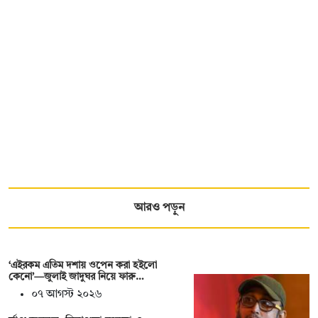
আরও পড়ুন
‘এইরকম এতিম দশায় ওপেন করা হইলো
কেনো’—জুলাই জাদুঘর নিয়ে ফারু…
০৭ আগস্ট ২০২৬