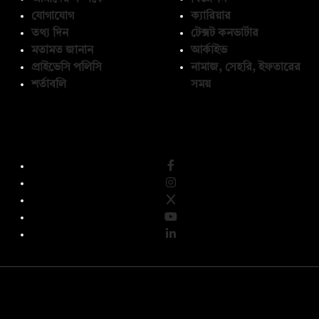
যোগাযোগ
ক্যারিয়ার
তথ্য দিন
টেক্সট কনভার্টার
মতামত জানান
আর্কাইভ
প্রাইভেসি পলিসি
নামাজ, সেহরি, ইফতারের
শর্তাবলি
সময়
অনুসরণ করুন
© কপিরাইট 2026, দ্য ডেইলি ক্যাম্পাস লিমিটেড