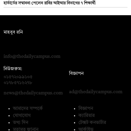
হার্ভার্ডের সম্মাননা পেলেন রাবির আইআর বিভাগের ৭ শিক্ষার্থী
সম্পাদক:
মাহবুব রনি
দ্য ডেইলি ক্যাম্পাস, দ্বিতীয় তলা, হাসান হোল্ডিংস, ৫২/১ নিউ ইস্কাটন
রোড, ঢাকা ১০০০
info@thedailycampus.com
নিউজরুম:
বিজ্ঞাপন
০১৫৭২০৯৯১০৫
,
০১৭১২১৩৬৫৯৩
০১৭৮৫৭১৬২৭৮
ad@thedailycampus.com
news@thedailycampus.com
আমাদের সম্পর্কে
বিজ্ঞাপন
যোগাযোগ
ক্যারিয়ার
তথ্য দিন
টেক্সট কনভার্টার
মতামত জানান
আর্কাইভ