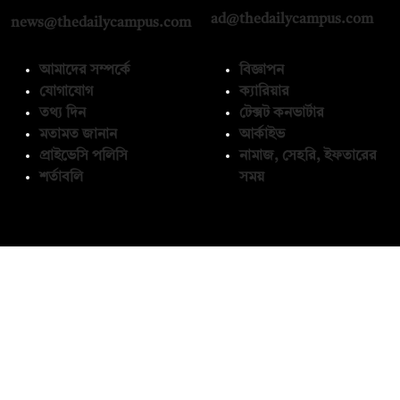
ad@thedailycampus.com
news@thedailycampus.com
আমাদের সম্পর্কে
বিজ্ঞাপন
যোগাযোগ
ক্যারিয়ার
তথ্য দিন
টেক্সট কনভার্টার
মতামত জানান
আর্কাইভ
প্রাইভেসি পলিসি
নামাজ, সেহরি, ইফতারের
শর্তাবলি
সময়
অনুসরণ করুন