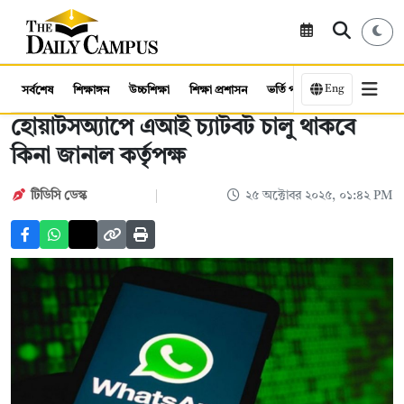
Eng
সর্বশেষ
শিক্ষাঙ্গন
উচ্চশিক্ষা
শিক্ষা প্রশাসন
ভর্তি পরীক্ষা
কর্মসংস্থান
হোয়াটসঅ্যাপে এআই চ্যাটবট চালু থাকবে
কিনা জানাল কর্তৃপক্ষ
টিডিসি ডেস্ক
২৫ অক্টোবর ২০২৫, ০১:৪২ PM