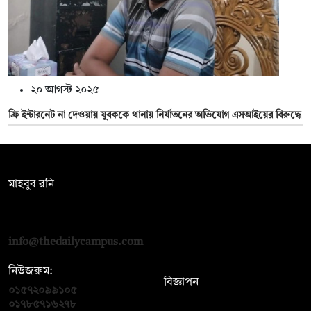
২০ আগস্ট ২০২৫
ফ্রি ইন্টারনেট না দেওয়ায় যুবককে থানায় নির্যাতনের অভিযোগ এসআইয়ের বিরুদ্ধে
সম্পাদক:
মাহবুব রনি
দ্য ডেইলি ক্যাম্পাস, দ্বিতীয় তলা, হাসান হোল্ডিংস, ৫২/১ নিউ ইস্কাটন
রোড, ঢাকা ১০০০
info@thedailycampus.com
নিউজরুম:
বিজ্ঞাপন
০১৫৭২০৯৯১০৫
,
০১৭১২১৩৬৫৯৩
০১৭৮৫৭১৬২৭৮