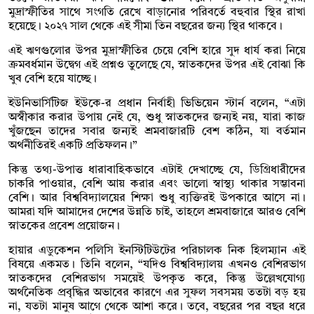
মুদ্রাস্ফীতির সাথে সংগতি রেখে বাড়ানোর পরিবর্তে বহুবার স্থির রাখা
হয়েছে। ২০২৭ সাল থেকে এই সীমা তিন বছরের জন্য স্থির থাকবে।
এই ঋণগুলোর উপর মুদ্রাস্ফীতির চেয়ে বেশি হারে সুদ ধার্য করা নিয়ে
ক্রমবর্ধমান উদ্বেগ এই প্রশ্নও তুলেছে যে, স্নাতকদের উপর এই বোঝা কি
খুব বেশি হয়ে যাচ্ছে।
ইউনিভার্সিটিজ ইউকে-র প্রধান নির্বাহী ভিভিয়েন স্টার্ন বলেন, “এটা
অস্বীকার করার উপায় নেই যে, শুধু স্নাতকদের জন্যই নয়, যারা কাজ
খুঁজছেন তাদের সবার জন্যই শ্রমবাজারটি বেশ কঠিন, যা বর্তমান
অর্থনীতিরই একটি প্রতিফলন।”
কিন্তু তথ্য-উপাত্ত ধারাবাহিকভাবে এটাই দেখাচ্ছে যে, ডিগ্রিধারীদের
চাকরি পাওয়ার, বেশি আয় করার এবং ভালো স্বাস্থ্য থাকার সম্ভাবনা
বেশি। আর বিশ্ববিদ্যালয়ের শিক্ষা শুধু ব্যক্তিরই উপকারে আসে না।
আমরা যদি আমাদের দেশের উন্নতি চাই, তাহলে শ্রমবাজারে আরও বেশি
স্নাতকের প্রবেশ প্রয়োজন।
হায়ার এডুকেশন পলিসি ইনস্টিটিউটের পরিচালক নিক হিলম্যান এই
বিষয়ে একমত। তিনি বলেন, “যদিও বিশ্ববিদ্যালয় এখনও বেশিরভাগ
স্নাতকদের বেশিরভাগ সময়েই উপকৃত করে, কিন্তু উল্লেখযোগ্য
অর্থনৈতিক প্রবৃদ্ধির অভাবের কারণে এর সুফল সবসময় ততটা বড় হয়
না, যতটা মানুষ আগে থেকে আশা করে। তবে, বছরের পর বছর ধরে