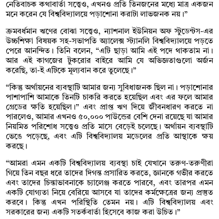
নেতিবাচক কথাবার্তা সত্ত্বেও, এখনও প্রতি তিনজনের মধ্যে মাত্র একজন
মনে করেন যে বিশ্ববিদ্যালয়ে পড়াশোনা করাটা লাভজনক নয়।”
ক্রমবর্ধমান ঋণের বোঝা সত্ত্বেও, ন্যাশনাল ইউনিয়ন অফ স্টুডেন্টস-এর
উচ্চশিক্ষা বিষয়ক সহ-সভাপতি অ্যালেক্স স্ট্যানলি বিশ্ববিদ্যালয়ে পড়তে
পেরে আনন্দিত। তিনি বলেন, “এটি ছাড়া আমি এই পদে থাকতাম না।
আর এই কাগজের টুকরোর বাইরে আমি যে অভিজ্ঞতাগুলো অর্জন
করেছি, তা-ই এটিকে মূল্যবান করে তুলেছে।”
“কিন্তু অর্থায়নের ব্যবস্থাটি আমার জন্য সুবিধাজনক ছিল না। পড়াশোনার
পাশাপাশি আমাকে তিনটি চাকরি করতে হয়েছিল এবং এর ফলে আমার
গ্রেডের ক্ষতি হয়েছিল।” এবং প্রাপ্ত ঋণ দিয়ে জীবনধারণ করতে না
পারলেও, আমার এখনও ৫০,০০০ পাউন্ডের বেশি দেনা রয়েছে যা আমার
নিয়মিত পরিশোধ সত্ত্বেও প্রতি মাসে বেড়েই চলেছে। অর্থায়ন ব্যবস্থাটি
ভেঙে পড়েছে, এবং এটি বিশ্ববিদ্যালয় মডেলের প্রতি আস্থাকে ক্ষয়
করছে।
“আমরা এমন একটি বিশ্ববিদ্যালয় ব্যবস্থা চাই যেখানে তরুণ-তরুণীরা
গিয়ে তিন বছর ধরে তাদের দিগন্ত প্রসারিত করতে, জ্ঞানকে গভীর করতে
এবং তাদের চিন্তাভাবনাকে চ্যালেঞ্জ করতে পারবে, এবং তারপর এমন
একটি যোগ্যতা নিয়ে বেরিয়ে আসবে যা তাদের কর্মক্ষেত্রের জন্য প্রস্তুত
করবে। কিন্তু এখন পরিস্থিতি তেমন নয়। এটি বিশ্ববিদ্যালয় এবং
সরকারের জন্য একটি সতর্কবার্তা হিসেবে কাজ করা উচিত।”