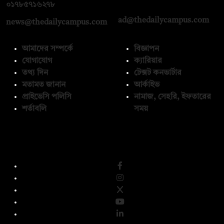
০১৭১২১৩৬৫৯৩
০১৭৮৫৭১৬২৭৮
ad@thedailycampus.com
news@thedailycampus.com
আমাদের সম্পর্কে
বিজ্ঞাপন
যোগাযোগ
ক্যারিয়ার
তথ্য দিন
টেক্সট কনভার্টার
মতামত জানান
আর্কাইভ
প্রাইভেসি পলিসি
নামাজ, সেহরি, ইফতারের
শর্তাবলি
সময়
অনুসরণ করুন