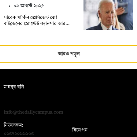
০৯ আগস্ট ২০২৬
সাবেক মার্কিন প্রেসিডেন্ট জো
বাইডেনের প্রোস্টেট ক্যানসার আর…
আরও পড়ুন
সম্পাদক:
মাহবুব রনি
দ্য ডেইলি ক্যাম্পাস, দ্বিতীয় তলা, হাসান হোল্ডিংস, ৫২/১ নিউ ইস্কাটন
রোড, ঢাকা ১০০০
info@thedailycampus.com
নিউজরুম:
বিজ্ঞাপন
০১৫৭২০৯৯১০৫
,