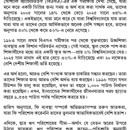
সোশ্যাল অ্যাটিটিউডস (বিএসএ)-এর
এক সমীক্ষায় দেখা গেছে, যারা
মনে করে একটি ডিগ্রির জন্য সময় ও অর্থ ব্যয় করা সার্থক নয়, তাদের
অনুপাত ২০০৫ সালের ১৪% থেকে বেড়ে ২০২৫ সালে ৩৪%-এ
দাঁড়িয়েছে। একইভাবে, যারা মনে করে যে যারা বিশ্ববিদ্যালয়ে যায় তারা
যারা যায় না তাদের চেয়ে আর্থিকভাবে অনেক বেশি সচ্ছল হবে, তাদের
অনুপাত ৫০% থেকে কমে ৩৬%-এ নেমে এসেছে।
১৯৮৩ সালে প্রথম বিএসএ সমীক্ষার পর থেকে যুক্তরাজ্যে উচ্চশিক্ষা
ব্যবস্থায় এক বিশাল পরিবর্তন এসেছে। সেই সময়ে, স্কুল থেকে পাশ করা
শিক্ষার্থীদের মধ্যে মাত্র একটি ক্ষুদ্র অংশ—প্রায় ৬% বিশ্ববিদ্যালয়ে যেত।
২০২৫ সাল নাগাদ এই হার বেড়ে ৩৬%-এ দাঁড়িয়েছে এবং ২০ লক্ষেরও
বেশি দেশীয় শিক্ষার্থী ভর্তি হয়েছে।
এর অর্থ হলো, আরও বেশি সংখ্যক স্নাতক চাকরির সন্ধান করছেন। তারা
তাদের শিক্ষার জন্য আরও বেশি অর্থও ব্যয় করছেন। ১৯৯৮ সালে যখন
টিউশন ফি চালু করা হয়েছিল, তখন তা বছরে ১,০০০ পাউন্ড নির্ধারণ
করা হয়েছিল। এখন, ইংল্যান্ডের শিক্ষার্থীদের জীবনযাত্রার খরচ ছাড়াও
বছরে ৯,৫৩৫ পাউন্ড পর্যন্ত পরিশোধ করতে হয়।
জরিপ অনুসারে, ফি ব্যবস্থা সম্পর্কে অভিজ্ঞতাসম্পন্ন তরুণ স্নাতকরা,
যারা ফি পরিশোধ করেননি তাদের তুলনায় স্বাভাবিকভাবেই বেশি হতাশ।
এদিকে, ছাত্র ঋণ পরিশোধের সীমা—অর্থাৎ যে বেতন স্তরের উপরে
উঠলে স্নাতকরা ঋণ পরিশোধ শুরু করেন—প্রতিশ্রুতি অনুযায়ী