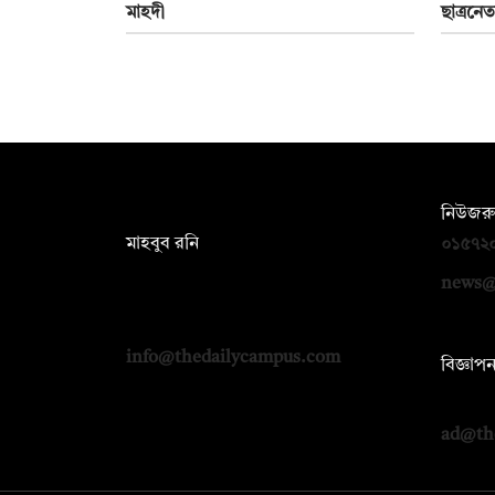
মাহদী
ছাত্রনে
সম্পাদক:
নিউজরু
মাহবুব রনি
০১৫৭২
দ্য ডেইলি ক্যাম্পাস, দ্বিতীয় তলা, হাসান
news@
হোল্ডিংস, ৫২/১ নিউ ইস্কাটন রোড, ঢাকা
১০০০
info@thedailycampus.com
বিজ্ঞাপ
০১৭১২
ad@th