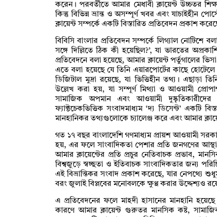
করেন। পরবর্তীতে আমার মেধাবী ক্লায়েন্ট উচ্চতর শিক্
কিন্তু বিভিন্ন ভ্রান্ত ও অসম্পূর্ণ খবর এবং যাচাইহীন প
ক্লায়েন্ট সম্পর্কে একটি বিস্তারিত প্রতিবেদন প্রকাশ করেছ
বিবিসি বাংলার প্রতিবেদন সম্পর্কে লিগ্যাল নোটিশে ব
সঙ্গে দিল্লিতে ঠিক কী হয়েছিল?’, যা ভারতের অপ্রকাশ
প্রতিবেদনে বলা হয়েছে, আমার ক্লায়েন্ট পর্তুগালের ভিসা 
এতে বলা হয়েছে যে তিনি এয়ারপোর্টের কাছে হোটেলে র
ডিজিটাল মুদ্রা রয়েছে, যা ভিত্তিহীন তথ্য। এছাড়া
উল্লেখ করা হয়, যা সম্পূর্ণ মিথ্যা ও আওয়ামী প্রোপ
সামাজিক অপমান এবং আওয়ামী দুষ্কৃতিকারীদের
ফ্যাক্টচেকভিত্তিক সংবাদমাধ্যম ‘দ্য ডিসেন্ট’ একটি বি
মানহানিকর তথ্যগুলোকে চ্যালেঞ্জ করে এবং আমার ক্লায়েন
গত ১৭ বছর বাংলাদেশি গণমাধ্যম প্রায়শ আওয়ামী সর
হয়, এর ফলে সাংবাদিকতা পেশার প্রতি জনগণের আস্থা ক
আমার ক্লায়েন্টের প্রতি প্রচুর নেতিবাচক প্রভাব, মানস
বিশ্বজুড়ে স্বচ্ছতা ও ইতিবাচক সাংবাদিকতার জন্য পরি
এই বিভ্রান্তিকর সংবাদ প্রকাশ করেছে, যার নেপথ্যে শুধুমা
বরং জুলাই বিপ্লবের মনোবলকে ক্ষুণ্ণ করার উদ্দেশ্যও র
এ প্রতিবেদনের ফলে মাহদী হাসানের মানহানি হয়েছে 
কারণে আমার ক্লায়েন্ট গুরুতর মানসিক কষ্ট, সামা