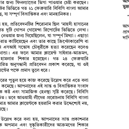
আগা
ষার জন্য ফিনল্যান্ডের ভিসা পাওয়ার চেষ্টা করছেন।
মুদ
োস্টের ভিত্তিতে গত ২১ ফেব্রুয়ারি বিবিসি বাংলা আমার
ে, যা সম্পূর্ণ বিভ্রান্তিকর এবং মানহানিকর।
লা হয়, প্রতিবেদনটির শিরোনাম ছিল ‘মাহদী হাসানের
আগা
িত দুটি গোপন গোয়েন্দা রিপোর্টের ভিত্তিতে লেখা।
প্র
নেওয়ার জন্য গিয়েছিলেন, যা সম্পূর্ণ মিথ্যা। এছাড়া
দা
াত কাটিয়েছেন এবং তার কাছে ক্রিপ্টোকারেন্সি বা
 তিনি এসআই সন্তোষ চৌধুরীকে হত্যা করেছেন বলেও
াগান্ডা। এর ফলে আমার ক্লায়েন্ট সাইবার-আক্রমণ,
 হামলার শিকার হয়েছেন। গত ২৪ ফেব্রুয়ারি
স্তারিত অনুসন্ধানী প্রতিবেদন প্রকাশ করেছে, যা ওই
্টের পক্ষে প্রমাণ তুলে ধরে।
কারের পুতুল হয়ে কাজ করেছে উল্লেখ করে এতে বলা
মেছে। আপনাদের এই ভ্রান্ত ও বিভ্রান্তিকর সংবাদ
িক কষ্ট এবং সামাজিক হেনস্থা সৃষ্টি করেছে। বিবিসি
চিত। তবে আওয়ামী লীগের প্ররোচনায় বিবিসি বাংলা
ত্র আমার ক্লায়েন্টকে হয়রানি করার উদ্দেশ্যেই নয়,
য়েছে।
উল্লেখ করে বলা হয়, আপনাদের ভ্রান্ত প্রকাশনার
জিক অপমান এবং দুষ্কৃতিকারীদের আক্রমণের শিকার