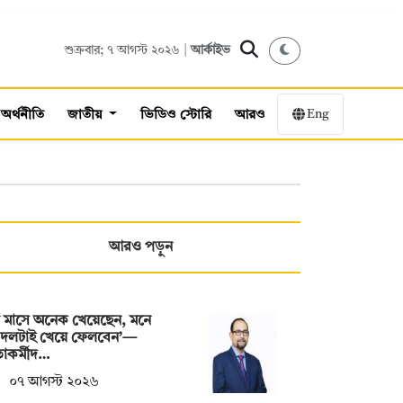
শুক্রবার; ৭ আগস্ট ২০২৬ |
আর্কাইভ
Eng
অর্থনীতি
জাতীয়
ভিডিও স্টোরি
আরও
আরও পড়ুন
 মাসে অনেক খেয়েছেন, মনে
 দলটাই খেয়ে ফেলবেন’—
াকর্মীদ…
০৭ আগস্ট ২০২৬