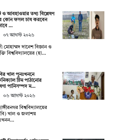
ি ও আবহাওয়ার তথ্য বিশ্লেষণ
ে কোন ফসল চাষ করবেন
নাবে …
০৭ আগস্ট ২০২৬
ী মোহাম্মদ দানেশ বিজ্ঞান ও
যুক্তি বিশ্ববিদ্যালয়ের (হা…
ির খাল পুনঃখননে
নিক্যাল টিম পাঠানোর
ষণা পানিসম্পদ ম…
০৬ আগস্ট ২০২৬
াহাঙ্গীরনগর বিশ্ববিদ্যালয়ের
বি) খাল ও জলাশয়
নঃখনন…