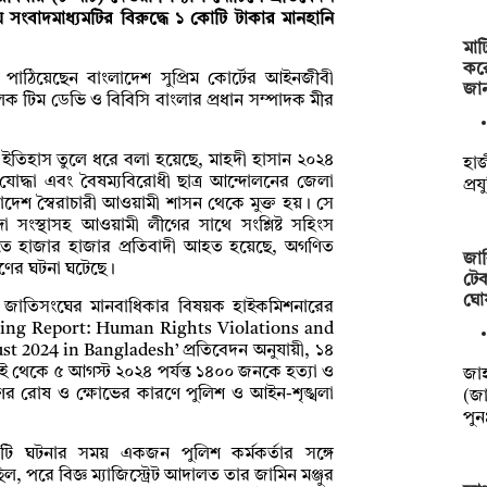
 সংবাদমাধ্যমটির বিরুদ্ধে ১ কোটি টাকার মানহানি
মাট
কর
 পাঠিয়েছেন বাংলাদেশ সুপ্রিম কোর্টের আইনজীবী
জা
লক টিম ডেভি ও বিবিসি বাংলার প্রধান সম্পাদক মীর
ের ইতিহাস তুলে ধরে বলা হয়েছে, মাহদী হাসান ২০২৪
হাজ
যোদ্ধা এবং বৈষম্যবিরোধী ছাত্র আন্দোলনের জেলা
প্র
াদেশ স্বৈরাচারী আওয়ামী শাসন থেকে মুক্ত হয়। সে
 সংস্থাসহ আওয়ামী লীগের সাথে সংশ্লিষ্ট সহিংস
ে হাজার হাজার প্রতিবাদী আহত হয়েছে, অগণিত
জাব
চরণের ঘটনা ঘটেছে।
টেক
ঘো
ত জাতিসংঘের মানবাধিকার বিষয়ক হাইকমিশনারের
ing Report: Human Rights Violations and
st 2024 in Bangladesh’ প্রতিবেদন অনুযায়ী, ১৪
 থেকে ৫ আগস্ট ২০২৪ পর্যন্ত ১৪০০ জনকে হত্যা ও
‎‎জ
 রোষ ও ক্ষোভের কারণে পুলিশ ও আইন-শৃঙ্খলা
(জা
পু
ি ঘটনার সময় একজন পুলিশ কর্মকর্তার সঙ্গে
ছিল, পরে বিজ্ঞ ম্যাজিস্ট্রেট আদালত তার জামিন মঞ্জুর