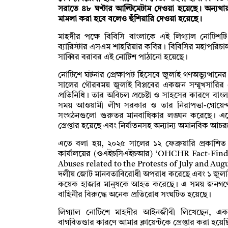
সরাতে ৪৮ ঘণ্টার আল্টিমেটাম দেওয়া হয়েছে। অন্যথায়
মামলা করা হবে বলেও হুঁশিয়ারি দেওয়া হয়েছে।
মাহদীর পক্ষে বিবিসি বাংলাকে এই লিগ্যাল নোটিশটি
ব্যারিস্টার এসএম শাহরিয়ার কবির। বিবিসির মহাপরিচা
সাব্বির বরাবর এই নোটিশ পাঠানো হয়েছে।
নোটিশে ঘটনার প্রেক্ষাপট হিসেবে জুলাই গণঅভ্যুত্থান
সালের গৌরবময় জুলাই বিপ্লবের একজন সম্মুখসারির 
প্রতিনিধি। তার অবিচল প্রচেষ্টা ও সাহসের কারণে বাংল
সময় আওয়ামী লীগ সরকার ও তার নিরাপত্তা-গোয়েন্দা
সংগঠনগুলো গুরুতর মানবাধিকার লঙ্ঘন করেছে। এত
গ্রেপ্তার হয়েছে এবং নির্যাতনসহ অন্যান্য অমানবিক আ
এতে বলা হয়, ২০২৫ সালের ১২ ফেব্রুয়ারি প্রকাশি
কার্যালয়ের (ওএইচসিএইচআর) ‘OHCHR Fact-Find
Abuses related to the Protests of July and Augu
দলীয় জোট মানবতাবিরোধী অপরাধ করেছে এবং ১ জুলাই
কয়েক হাজার মানুষকে আহত করেছে। এ সময় জনগণের
বাহিনীর বিরুদ্ধে অনেক প্রতিরোধ সংঘটিত হয়েছে।
লিগ্যাল নোটিশে মাহদীর আইনজীবী লিখেছেন, একট
বাগবিতণ্ডার কারণে আমার ক্লায়েন্টকে গ্রেপ্তার করা হয়ে