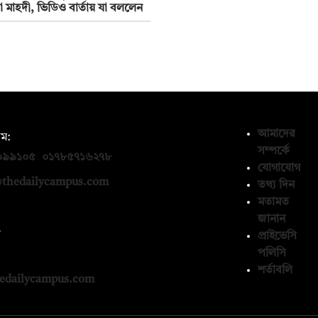
তা মাহদী, ভিডিও বার্তায় যা বললেন
আমাদের
ম:
সম্পর্কে
০৯৯১০৫
,
০১৭৮৫৭১৬২৭৮
যোগাযোগ
thedailycampus.com
তথ্য দিন
মতামত
জানান
ন
প্রাইভেসি
পলিসি
১৩৬৫৯৩
শর্তাবলি
edailycampus.com