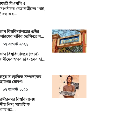
লকাঠি বিএনপি ও
গসংগঠনের নেতাকর্মীদের ‘খাই
’ বন্ধ কর…
্নাথ বিশ্ববিদ্যালয়ের প্রক্টর
ারণের দাবির প্রেক্ষিতে য…
০৭ আগস্ট ২০২৬
্নাথ বিশ্ববিদ্যালয়ে (জবি)
্ষার্থীদের ওপর ছাত্রদলের হা…
সুর সাংস্কৃতিক সম্পাদকের
্যাগের ঘোষণা
০৭ আগস্ট ২০২৬
হাঙ্গীরনগর বিশ্ববিদ্যালয়
্দ্রীয় শিদ) সামাজিক
গাযোগম…