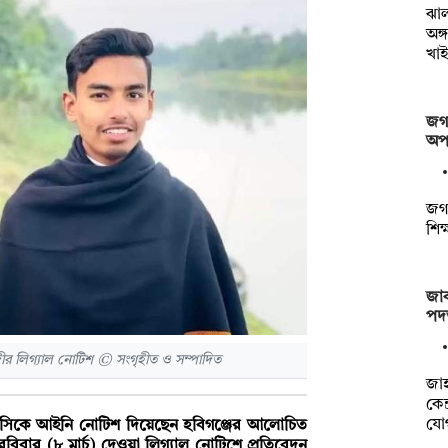
ঝা
অঙ্
খাই
জগন
অপস
জগন
শিক
জাক
পদত
ীর লিগ্যাল নোটিশ © সংগৃহীত ও সম্পাদিত
‎জা
কেন
যো
বিবিসিকে আইনি নোটিশ দিয়েছেন হবিগঞ্জের আলোচিত
বিবার (৮ মার্চ) দেওয়া লিগ্যাল নোটিশে প্রতিবেদন