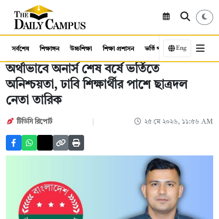
Eng
সর্বশেষ
শিক্ষাঙ্গন
উচ্চশিক্ষা
শিক্ষা প্রশাসন
ভর্তি পরীক্ষা
কর্মসংস্থান
অর্থাভাবে অনার্স শেষ বর্ষে ভর্তিতে
অনিশ্চয়তা, ঢাবি শিক্ষার্থীর পাশে ছাত্রদল
নেতা তারিক
টিডিসি রিপোর্ট
২৫ মে ২০২৬, ১১:৫৬ AM