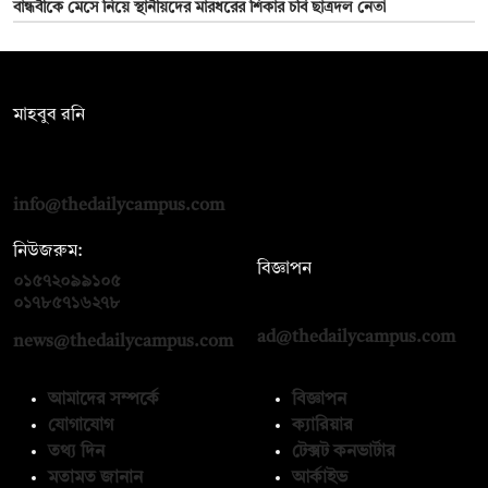
বান্ধবীকে মেসে নিয়ে স্থানীয়দের মারধরের শিকার চবি ছাত্রদল নেতা
সম্পাদক:
মাহবুব রনি
দ্য ডেইলি ক্যাম্পাস, দ্বিতীয় তলা, হাসান হোল্ডিংস, ৫২/১ নিউ ইস্কাটন
রোড, ঢাকা ১০০০
info@thedailycampus.com
নিউজরুম:
বিজ্ঞাপন
০১৫৭২০৯৯১০৫
,
০১৭১২১৩৬৫৯৩
০১৭৮৫৭১৬২৭৮
ad@thedailycampus.com
news@thedailycampus.com
আমাদের সম্পর্কে
বিজ্ঞাপন
যোগাযোগ
ক্যারিয়ার
তথ্য দিন
টেক্সট কনভার্টার
মতামত জানান
আর্কাইভ