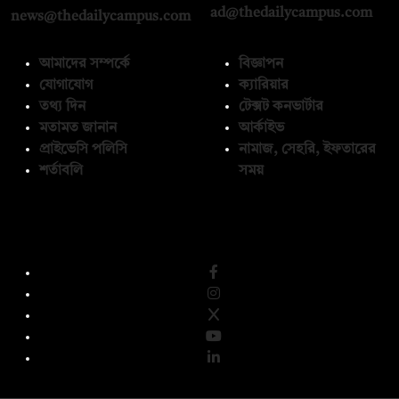
ad@thedailycampus.com
news@thedailycampus.com
আমাদের সম্পর্কে
বিজ্ঞাপন
যোগাযোগ
ক্যারিয়ার
তথ্য দিন
টেক্সট কনভার্টার
মতামত জানান
আর্কাইভ
প্রাইভেসি পলিসি
নামাজ, সেহরি, ইফতারের
শর্তাবলি
সময়
অনুসরণ করুন