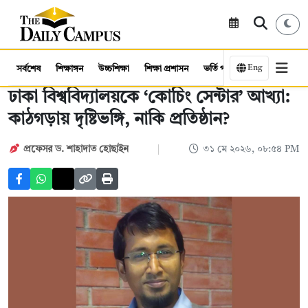
Eng
সর্বশেষ
শিক্ষাঙ্গন
উচ্চশিক্ষা
শিক্ষা প্রশাসন
ভর্তি পরীক্ষা
কর্মসংস্থান
ঢাকা বিশ্ববিদ্যালয়কে ‘কোচিং সেন্টার’ আখ্যা:
কাঠগড়ায় দৃষ্টিভঙ্গি, নাকি প্রতিষ্ঠান?
প্রফেসর ড. শাহাদাত হোছাইন
৩১ মে ২০২৬, ০৮:৫৪ PM