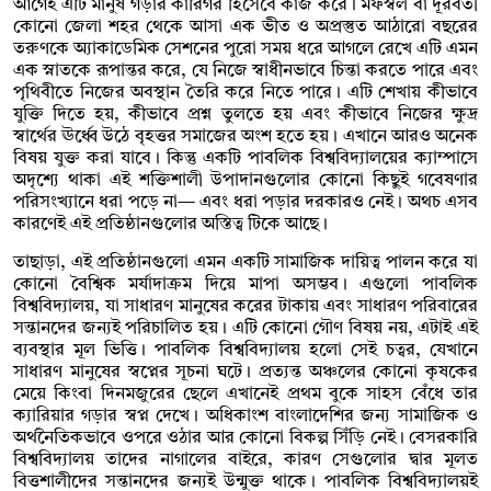
আগেই এটি মানুষ গড়ার কারিগর হিসেবে কাজ করে। মফস্বল বা দূরবর্তী
কোনো জেলা শহর থেকে আসা এক ভীত ও অপ্রস্তুত আঠারো বছরের
তরুণকে অ্যাকাডেমিক সেশনের পুরো সময় ধরে আগলে রেখে এটি এমন
এক স্নাতকে রূপান্তর করে, যে নিজে স্বাধীনভাবে চিন্তা করতে পারে এবং
পৃথিবীতে নিজের অবস্থান তৈরি করে নিতে পারে। এটি শেখায় কীভাবে
যুক্তি দিতে হয়, কীভাবে প্রশ্ন তুলতে হয় এবং কীভাবে নিজের ক্ষুদ্র
স্বার্থের ঊর্ধ্বে উঠে বৃহত্তর সমাজের অংশ হতে হয়। এখানে আরও অনেক
বিষয় যুক্ত করা যাবে। কিন্তু একটি পাবলিক বিশ্ববিদ্যালয়ের ক্যাম্পাসে
অদৃশ্যে থাকা এই শক্তিশালী উপাদানগুলোর কোনো কিছুই গবেষণার
পরিসংখ্যানে ধরা পড়ে না— এবং ধরা পড়ার দরকারও নেই। অথচ এসব
কারণেই এই প্রতিষ্ঠানগুলোর অস্তিত্ব টিকে আছে।
তাছাড়া, এই প্রতিষ্ঠানগুলো এমন একটি সামাজিক দায়িত্ব পালন করে যা
কোনো বৈশ্বিক মর্যাদাক্রম দিয়ে মাপা অসম্ভব। এগুলো পাবলিক
বিশ্ববিদ্যালয়, যা সাধারণ মানুষের করের টাকায় এবং সাধারণ পরিবারের
সন্তানদের জন্যই পরিচালিত হয়। এটি কোনো গৌণ বিষয় নয়, এটাই এই
ব্যবস্থার মূল ভিত্তি। পাবলিক বিশ্ববিদ্যালয় হলো সেই চত্বর, যেখানে
সাধারণ মানুষের স্বপ্নের সূচনা ঘটে। প্রত্যন্ত অঞ্চলের কোনো কৃষকের
মেয়ে কিংবা দিনমজুরের ছেলে এখানেই প্রথম বুকে সাহস বেঁধে তার
ক্যারিয়ার গড়ার স্বপ্ন দেখে। অধিকাংশ বাংলাদেশির জন্য সামাজিক ও
অর্থনৈতিকভাবে ওপরে ওঠার আর কোনো বিকল্প সিঁড়ি নেই। বেসরকারি
বিশ্ববিদ্যালয় তাদের নাগালের বাইরে, কারণ সেগুলোর দ্বার মূলত
বিত্তশালীদের সন্তানদের জন্যই উন্মুক্ত থাকে। পাবলিক বিশ্ববিদ্যালয়ই