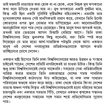
তাই মন্তব্যটি প্রত্যাহার করা হোক বা না হোক, একে নিছক মুখ ফসকানো
কথা বলে উড়িয়ে দেওয়া যায় না। মুখ ফসকানো একটি দুর্ঘটনা মাত্র,
কিন্তু এটি ছিল একটি সুনির্দিষ্ট দৃষ্টিভঙ্গির বহিঃপ্রকাশ। এমনকি তার
দুঃখপ্রকাশের ধরনও সেই মানসিকতাই প্রমাণ করে, যেখানে তিনি উল্টো
শ্রোতাদের ওপর ভুল বোঝার দায় চাপিয়েছেন এবং আলোচনাটিকে
অনানুষ্ঠানিক বলে পার পেতে চেয়েছেন। কিন্তু মানুষ যখন অসতর্ক থাকে,
তখনই তার ভেতরের আসল চিন্তাটি বেরিয়ে আসে। তিনি ঢাকা
বিশ্ববিদ্যালয় নিয়ে ভুলবশত কিছু বলেননি, বরং তিনি স্পষ্ট করে
দিয়েছেন যে তার মতো আর্থ-সামাজিক পটভূমি থেকে আসা একজন
মানুষ এই দেশের গণমানুষের প্রতিষ্ঠানগুলোকে আসলে কতটা
তাচ্ছিল্যের চোখে দেখেন।
একজন মন্ত্রী হিসেবে তিনি ঢাকা বিশ্ববিদ্যালয়ের আরও উন্নয়ন ও সংস্কার
চাইতেই পারেন, দেশের প্রতিটি নাগরিকেরই তা চাওয়া উচিত। কিন্তু তিনি
শুধু ঢাকা বিশ্ববিদ্যালয়েই থেমে থাকেননি। সবচেয়ে সেরা প্রতিষ্ঠানটিকে
খারিজ করার মাধ্যমে তিনি প্রকারান্তরে দেশের সমস্ত পাবলিক
বিশ্ববিদ্যালয়কেই কাঠগড়ায় দাঁড় করিয়েছেন, যা লক্ষ লক্ষ সাধারণ
পরিবারের স্বপ্নকে ধারণ করে আছে। ঢাকা থেকে চট্টগ্রাম কিংবা দেশের
প্রত্যন্ত অঞ্চল পর্যন্ত বিস্তৃত এই বিশ্ববিদ্যালয়গুলোই হলো গরিবের স্বপ্নের
চারণভূমি এবং একমাত্র সমতার সিঁড়ি, যেখানে একজন কৃষকের সন্তানও
দেশের ধনকুবেরের সন্তানের সঙ্গে সমান শর্তে প্রতিযোগিতার সুযোগ
পায়।