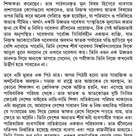
শিক্ষকতা করেছেন। তার পাঠদানকৃত মূল বিষয় হিসেবে ব্যবসায়
প্রশাসনের কোর্সগুলো থাকলেও, তার নিজস্ব গবেষণা স্নাতক বিষয়ের
ওপর ভিত্তি করে অনেক দেরিতে শুরু হয়েছিল, যা পরিমাণে ও পরিধিতে
অত্যন্ত সীমিত। অর্থাৎ একটি উচ্চতর গবেষণা সংস্কৃতিকে মূল্যায়ন করার
জন্য যে দীর্ঘ ও নিবিড় গবেষণা জীবনের প্রয়োজন, ঠিক সেই অভিজ্ঞতাই
তার অনুপস্থিত। গবেষণায় সর্বোচ্চ ডিগ্রিবিহীন একজন ব্যক্তি, যার
নিজস্ব অ্যাকাডেমিক গবেষণার অবদান স্নাতক পর্যায়ের গণ্ডি ছাড়িয়ে খুব
বেশি এগোতে পারেনি, তিনি দেশের শীর্ষ গবেষণা বিশ্ববিদ্যালয়ের দিকে
আঙুল তুলে বললেন যে এখানে গবেষণা কম। তিনি এমন এক উচ্চতর
মানদণ্ড দিয়ে অন্যকে মাপতে গেলেন, যে পরীক্ষায় তিনি নিজে কখনোই
উত্তীর্ণ হতে পারতেন না।
তবে এটি মুদ্রার এক পিঠ মাত্র। অপর পিঠটি হলো তার সামাজিক ও
অর্থনৈতিক অবস্থান। সমাজ বা রাষ্ট্রে তার আজকের যে অবস্থান, তা
কোনো শিক্ষাঙ্গণ বা শ্রেণিকক্ষ থেকে অর্জিত হয়নি, বরং এসেছে তার
পারিবারিক পরিচয় থেকে। তার স্নাতক ও স্নাতকোত্তর দুটি ডিগ্রির
ক্ষেত্রেই দেশের বাইরের নামি-দামি শিক্ষা প্রতিষ্ঠানের পরিচয় থাকলেও
এটা অনুমেয় যে, আমাদের দেশের সাধারণ নিম্ন ও নিম্ন-মধ্যবিত্ত পরিবার
যে সংগ্রামের মধ্য দিয়ে মেধার স্বাক্ষর রেখে বিদেশে পড়তে যায়, তার
ক্ষেত্রে তা ঘটেনি। তিনি দেশের অন্যতম শীর্ষ ধনী ব্যবসায়ীর সন্তান এবং
পারিবারিক ব্যবসায়িক প্রতিষ্ঠানের একজন পরিচালক। তার জীবনের
গতিপথ নির্ধারিত হয়েছে প্রথমে ব্যবসা এবং পরে রাজনীতির মাধ্যমে।