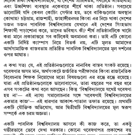
নিলেন ঢাকা বিশ্ববিদ্যালয়কে, যা দেশের প্রাচীনতম, সবচেয়ে ঐতিহ্যবাহী
এবং উচ্চশিক্ষা ব্যবস্থার একেবারে শীর্ষে থাকা প্রতিষ্ঠান। সবচেয়ে
ভালোটিই যদি কেবল কোচিং সেন্টার হয়, তবে বাকিগুলোর অবস্থান
কোথায়? চট্টগ্রাম, রাজশাহী, জাহাঙ্গীরনগর কিংবা এর নিচে থাকা দেশের
ডজন ডজন পাবলিক বিশ্ববিদ্যালয় যেখানে এই দেশের সিংহভাগ
শিক্ষার্থী পড়াশোনা করে, তাদের ভবিষ্যৎ কী? শীর্ষ প্রতিষ্ঠানটিকে খাটো
করা মানে প্রকারান্তরে সব কটিকেই অবমাননা করা। তাই এটি কোনো
একটি নির্দিষ্ট ক্যাম্পাস নিয়ে বিতর্ক নয়, এটি মূলত আমাদের
আর্থসামাজিক বাস্তবতায় প্রতিষ্ঠিত পাবলিক বিশ্ববিদ্যালয়ের মূল দর্শনের
ওপর আঘাত।
এ কথা সত্য যে, এই প্রতিষ্ঠানগুলোতে নানাবিধ বাস্তব সংকট রয়েছে।
গবেষণার অসম মান, অর্থসংকটে জর্জরিত পরীক্ষাগার কিংবা রাজনৈতিক
বিবেচনায় শিক্ষক নিয়োগের মতো বিষয়গুলো এর রন্ধ্রে রন্ধ্রে রয়েছে।
যারা এই প্রতিষ্ঠানগুলোকে ভালোবাসেন, তারা বছরের পর বছর ধরে
এসব সংকটের কথা বলে আসছেন। কিন্তু ‘বিশ্ববিদ্যালয়ে যথেষ্ট গবেষণা
হয় না’— এই ন্যায্য সমালোচনার সঙ্গে ‘গবেষণাই বিশ্ববিদ্যালয়ের
একমাত্র কাজ’— এই ধারণার আকাশ-পাতাল তফাত রয়েছে। প্রথমটি
একটি যৌক্তিক অভিযোগ, আর দ্বিতীয়টি বিশ্ববিদ্যালয়ের মূল স্বরূপ
সম্পর্কে এক চরম অজ্ঞতা।
একটি পাবলিক বিশ্ববিদ্যালয় আসলে কী কাজ করে, তা একটু
গভীরভাবে ভেবে দেখা দরকার। কোনো গবেষণাপত্র প্রকাশের বহু