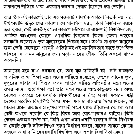
প্রতিষ্ঠানটি কখনো এক মেধারী দরিদ্র শিশু এবং তার অবরুদ্ধ ভবিষ্যতের
মাঝখানে দাঁড়িয়ে থাকা একমাত্র ভরসার দেয়াল হিসেবে ধরা দেয়নি।
আর ঠিক এই কারণেই তার এই মন্তব্যটি সাময়িক কোনো বিতর্ক নয়, বরং
দীর্ঘমেয়াদি উদ্‌বেগের কারণ। যে মানসিক দূরত্ব ঢাকা বিশ্ববিদ্যালয়কে
ভুল বুঝল, সেই একই দূরত্বের কারণে চট্টগ্রাম বা রাজশাহী বিশ্ববিদ্যালয়,
প্রান্তিক অঞ্চলের কোনো প্রাথমিক বিদ্যালয় কিংবা জেলা শহরের
সরকারি কলেজও ভুল মূল্যায়নের শিকার হবে। অর্থাৎ সাধারণ মানুষের
জন্য তৈরি যেকোনো গণমুখী প্রতিষ্ঠানই এই মানসিকতার কাছে উপেক্ষিত
থাকবে, যা এমন মানুষের জন্য গড়া- যাদের জীবন তিনি কখনো যাপন
করেননি।
আমাদের মনে রাখা দরকার যে, তার মূল দায়িত্বটি কী। ববি হাজ্জাজ
প্রাথমিক ও গণশিক্ষা মন্ত্রণালয়ের দায়িত্বে রয়েছেন, দেশের গ্রামের স্কুল,
দুপুরের খাবার বা শিশুর প্রথম পাঠের দায়িত্ব প্রতিমন্ত্রীর মন্ত্রণালয়ের
ওপর ন্যস্ত। উচ্চশিক্ষা তো তার মন্ত্রণালয়ের আওতাভুক্তই নয়। অথচ
দেশের সবচেয়ে কোমলমতি শিক্ষার্থীদের দায়িত্বে থাকা একজন মন্ত্রী
দেশের সর্বোচ্চ বিদ্যাপীঠ নিয়ে এমন এক ঢালাই রায় দিয়ে দিলেন, যা
কেবল এমন একজন মানুষের পক্ষেই সম্ভব যাকে জীবনের কোনো স্তরে
কেউ কখনো বলেনি যে কিছু বিষয় তার বোঝাপড়ারও বাইরে। তিনি
কেবল একজন দর্শক নন, তিনি এখন এমন একটি ব্যবস্থার নীতি-নির্ধারক
যা কোটি কোটি দরিদ্র শিশুর ভাগ্য নির্ধারণ করবে, যাদের সামনে কোনো
অক্সফোর্ড বা দামি বেসরকারি বিশ্ববিদ্যালয়ে পড়ার বিলাসিতা নেই।