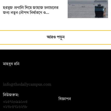
হরমুজ প্রণালি দিয়ে জাহাজ চলাচলের
জন্য নতুন নৌপথ নির্ধারণে ও…
আরও পড়ুন
সম্পাদক:
মাহবুব রনি
দ্য ডেইলি ক্যাম্পাস, দ্বিতীয় তলা, হাসান হোল্ডিংস, ৫২/১ নিউ ইস্কাটন
রোড, ঢাকা ১০০০
info@thedailycampus.com
নিউজরুম:
বিজ্ঞাপন
০১৫৭২০৯৯১০৫
,
০১৭১২১৩৬৫৯৩
০১৭৮৫৭১৬২৭৮