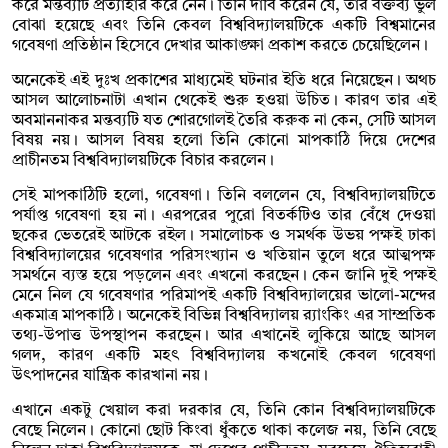
করে মন্তব্যটি প্রত্যাহার করে নেন। তিনি দাবি করেন যে, তার বক্তব্য ভুল
বোঝা হয়েছে এবং তিনি কেবল বিশ্ববিদ্যালয়টিকে একটি বিশ্বমানের
গবেষণা প্রতিষ্ঠান হিসেবে দেখার আকাঙ্ক্ষা প্রকাশ করতে চেয়েছিলেন।
অনেকেই এই দুঃখ প্রকাশের মাধ্যমেই ঘটনার ইতি ধরে নিয়েছেন। অথচ
আসল আলোচনাটা এখান থেকেই শুরু হওয়া উচিত। কারণ তার এই
অবমাননাকর মন্তব্যটি যত শোরগোলই তৈরি করুক না কেন, সেটি আসল
বিষয় নয়। আসল বিষয় হলো তিনি কোনো মাপকাঠি দিয়ে দেশের
প্রাচীনতম বিশ্ববিদ্যালয়টিকে বিচার করলেন।
সেই মাপকাঠিটি হলো, গবেষণা। তিনি বললেন যে, বিশ্ববিদ্যালয়টিতে
পর্যাপ্ত গবেষণা হয় না। এরপরের পুরো বিতর্কটিও তার বেঁধে দেওয়া
ছকের ভেতরেই আটকে রইল। সমালোচক ও সমর্থক উভয় পক্ষই ঢাকা
বিশ্ববিদ্যালয়ের গবেষণার পরিসংখ্যান ও খতিয়ান তুলে ধরে আত্মপক্ষ
সমর্থনে ব্যস্ত হয়ে পড়লেন এবং এখনো করছেন। কেন জানি দুই পক্ষই
মেনে নিল যে গবেষণার পরিমাপই একটি বিশ্ববিদ্যালয়ের ভালো-মন্দের
একমাত্র মাপকাঠি। অনেকেই বিভিন্ন বিশ্ববিদ্যালয় র‍্যাংকিং এর সাম্প্রতিক
তথ্য-উপাত্ত উপস্থাপন করছেন। আর এখানেই লুকিয়ে আছে আসল
গলদ, কারণ একটি মহৎ বিশ্ববিদ্যালয় কখনোই কেবল গবেষণা
উৎপাদনের যান্ত্রিক কারখানা নয়।
এখানে একটু খেয়াল করা দরকার যে, তিনি কোন বিশ্ববিদ্যালয়টিকে
বেছে নিলেন। কোনো ছোট কিংবা ধুঁকতে থাকা কলেজ নয়, তিনি বেছে