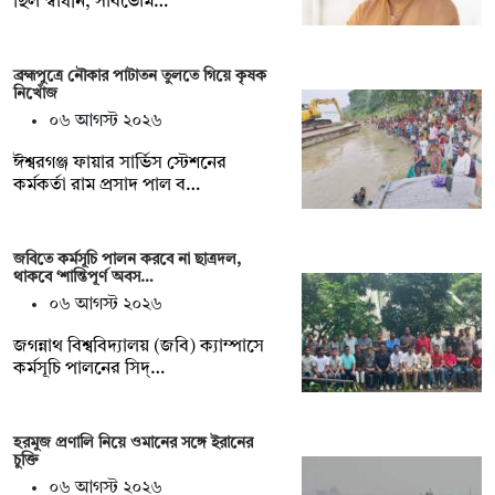
ছিল স্বাধীন, সার্বভৌম…
ব্রহ্মপুত্রে নৌকার পাটাতন তুলতে গিয়ে কৃষক
নিখোঁজ
০৬ আগস্ট ২০২৬
ঈশ্বরগঞ্জ ফায়ার সার্ভিস স্টেশনের
কর্মকর্তা রাম প্রসাদ পাল ব…
জবিতে কর্মসূচি পালন করবে না ছাত্রদল,
থাকবে ‘শান্তিপূর্ণ অবস…
০৬ আগস্ট ২০২৬
জগন্নাথ বিশ্ববিদ্যালয় (জবি) ক্যাম্পাসে
কর্মসূচি পালনের সিদ্…
হরমুজ প্রণালি নিয়ে ওমানের সঙ্গে ইরানের
চুক্তি
০৬ আগস্ট ২০২৬