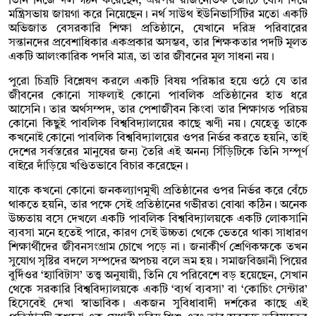
তিনি নিজে দল গঠন করেছেন, এরপর রাজনৈতিক জোটে যোগ দিয়ে
মন্ত্রিসভায় জায়গা করে নিয়েছেন। নর্থ সাউথ ইউনিভার্সিটির মতো একটি
অভিজাত বেসরকারি শিক্ষা প্রতিষ্ঠানে, যেখানে দরিদ্র পরিবারের
সন্তানদের প্রবেশাধিকার একপ্রকার অসম্ভব, তার শিক্ষকতার পদটি মূলত
একটি আলংকারিক পদবি মাত্র, তা তার জীবনের মূল সাধনা নয়।
পুরো চিত্রটি বিশ্লেষণ করলে একটি বিষয় পরিষ্কার হয়ে ওঠে যে তার
জীবনের কোনো সাফল্যই কোনো পাবলিক প্রতিষ্ঠানের হাত ধরে
আসেনি। তার অর্থসম্পদ, তার পেশাজীবন কিংবা তার শিক্ষাগত পরিচয়
কোনো কিছুই পাবলিক বিশ্ববিদ্যালয়ের কাছে ঋণী নয়। যেহেতু তাকে
কখনোই কোনো পাবলিক বিশ্ববিদ্যালয়ের ওপর নির্ভর করতে হয়নি, তাই
দেশের সর্বস্তরের মানুষের জন্য তৈরি এই অনন্য সিঁড়িটিকে তিনি সম্পূর্ণ
বাইরে দাঁড়িয়ে খণ্ডিতভাবে বিচার করেছেন।
যাকে কখনো কোনো জনকল্যাণমুখী প্রতিষ্ঠানের ওপর নির্ভর করে বেঁচে
থাকতে হয়নি, তার পক্ষে সেই প্রতিষ্ঠানের গভীরতা বোঝা কঠিন। অনেক
উচ্চতায় বসে দেখলে একটি পাবলিক বিশ্ববিদ্যালয়কে একটি লোকসানি
ব্যবসা মনে হতেই পারে, কারণ সেই উচ্চতা থেকে ভেতরে থাকা সাধারণ
শিক্ষার্থীদের জীবনসংগ্রাম চোখে পড়ে না। জনাকীর্ণ শ্রেণিকক্ষকে তখন
সুযোগ সৃষ্টির বদলে সম্পদের অপচয় বলে ভ্রম হয়। সমাজবিজ্ঞানী পিয়ের
বুর্দিওর ‘হ্যাবিটাস’ তত্ত্ব অনুযায়ী, তিনি যে পরিবেশে বড় হয়েছেন, সেখান
থেকে সরকারি বিশ্ববিদ্যালয়কে একটি ‘ব্যর্থ ব্যবসা’ বা ‘কোচিং সেন্টার’
হিসেবেই দেখা স্বাভাবিক। একজন সুবিধাবাদী দর্শকের কাছে এই