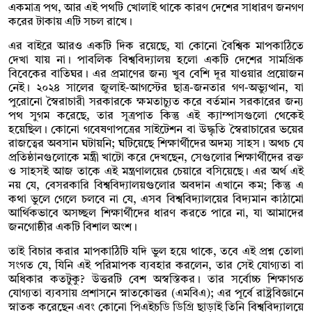
একমাত্র পথ, আর এই পথটি খোলাই থাকে কারণ দেশের সাধারণ জনগণ
করের টাকায় এটি সচল রাখে।
এর বাইরে আরও একটি দিক রয়েছে, যা কোনো বৈশ্বিক মাপকাঠিতে
দেখা যায় না। পাবলিক বিশ্ববিদ্যালয় হলো একটি দেশের সামগ্রিক
বিবেকের বাতিঘর। এর প্রমাণের জন্য খুব বেশি দূর যাওয়ার প্রয়োজন
নেই। ২০২৪ সালের জুলাই-আগস্টের ছাত্র-জনতার গণ-অভ্যুত্থান, যা
পুরোনো স্বৈরাচারী সরকারকে ক্ষমতাচ্যুত করে বর্তমান সরকারের জন্য
পথ সুগম করেছে, তার সূত্রপাত কিন্তু এই ক্যাম্পাসগুলো থেকেই
হয়েছিল। কোনো গবেষণাপত্রের সাইটেশন বা উদ্ধৃতি স্বৈরাচারের ভয়ের
রাজত্বের অবসান ঘটায়নি; ঘটিয়েছে শিক্ষার্থীদের অদম্য সাহস। অথচ যে
প্রতিষ্ঠানগুলোকে মন্ত্রী খাটো করে দেখছেন, সেগুলোর শিক্ষার্থীদের রক্ত
ও সাহসই আজ তাকে এই মন্ত্রণালয়ের চেয়ারে বসিয়েছে। এর অর্থ এই
নয় যে, বেসরকারি বিশ্ববিদ্যালয়গুলোর অবদান এখানে কম; কিন্তু এ
কথা ভুলে গেলে চলবে না যে, এসব বিশ্ববিদ্যালয়ের বিদ্যমান কাঠামো
আর্থিকভাবে অসচ্ছল শিক্ষার্থীদের ধারণ করতে পারে না, যা আমাদের
জনগোষ্ঠীর একটি বিশাল অংশ।
তাই বিচার করার মাপকাঠিটি যদি ভুল হয়ে থাকে, তবে এই প্রশ্ন তোলা
সংগত যে, যিনি এই পরিমাপক ব্যবহার করলেন, তার সেই যোগ্যতা বা
অধিকার কতটুকু? উত্তরটি বেশ অস্বস্তিকর। তার সর্বোচ্চ শিক্ষাগত
যোগ্যতা ব্যবসায় প্রশাসনে স্নাতকোত্তর (এমবিএ); এর পূর্বে রাষ্ট্রবিজ্ঞানে
স্নাতক করেছেন এবং কোনো পিএইচডি ডিগ্রি ছাড়াই তিনি বিশ্ববিদ্যালয়ে