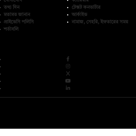
যোগাযোগ
ক্যারিয়ার
তথ্য দিন
টেক্সট কনভার্টার
মতামত জানান
আর্কাইভ
প্রাইভেসি পলিসি
নামাজ, সেহরি, ইফতারের সময়
শর্তাবলি
অনুসরণ করুন
© কপিরাইট 2026, দ্য ডেইলি ক্যাম্পাস লিমিটেড