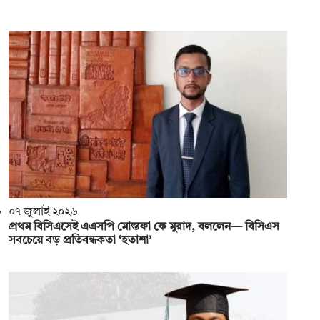
০৭ জুলাই ২০২৬
প্রথম বিসিএসেই এএসপি মোস্তফা কে মুরাদ, বললেন— বিসিএস
সবচেয়ে বড় প্রতিবন্ধকতা ‘হতাশা’