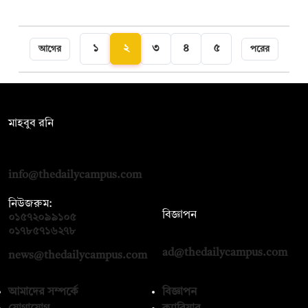
১
২
৩
৪
৫
আগের
পরের
সম্পাদক:
মাহবুব রনি
দ্য ডেইলি ক্যাম্পাস, দ্বিতীয় তলা, হাসান হোল্ডিংস, ৫২/১ নিউ ইস্কাটন
রোড, ঢাকা ১০০০
info@thedailycampus.com
নিউজরুম:
বিজ্ঞাপন
০১৫৭২০৯৯১০৫
,
০১৭১২১৩৬৫৯৩
০১৭৮৫৭১৬২৭৮
ad@thedailycampus.com
news@thedailycampus.com
আমাদের সম্পর্কে
বিজ্ঞাপন