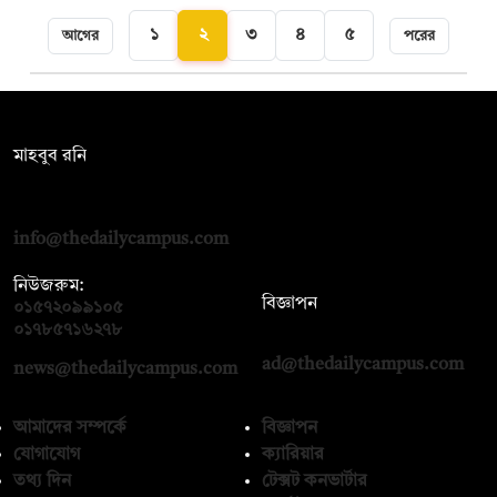
১
২
৩
৪
৫
আগের
পরের
সম্পাদক:
মাহবুব রনি
দ্য ডেইলি ক্যাম্পাস, দ্বিতীয় তলা, হাসান হোল্ডিংস, ৫২/১ নিউ ইস্কাটন
রোড, ঢাকা ১০০০
info@thedailycampus.com
নিউজরুম:
বিজ্ঞাপন
০১৫৭২০৯৯১০৫
,
০১৭১২১৩৬৫৯৩
০১৭৮৫৭১৬২৭৮
ad@thedailycampus.com
news@thedailycampus.com
আমাদের সম্পর্কে
বিজ্ঞাপন
যোগাযোগ
ক্যারিয়ার
তথ্য দিন
টেক্সট কনভার্টার