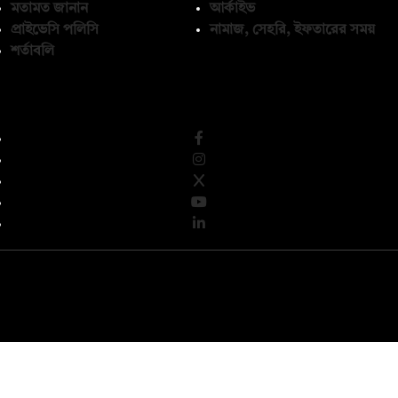
মতামত জানান
আর্কাইভ
প্রাইভেসি পলিসি
নামাজ, সেহরি, ইফতারের সময়
শর্তাবলি
অনুসরণ করুন
© কপিরাইট 2026, দ্য ডেইলি ক্যাম্পাস লিমিটেড