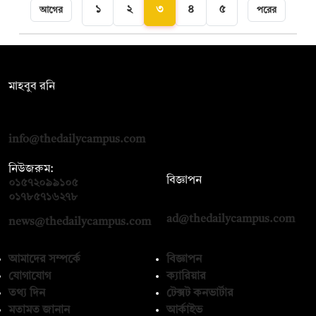
১
২
৩
৪
৫
আগের
পরের
সম্পাদক:
মাহবুব রনি
দ্য ডেইলি ক্যাম্পাস, দ্বিতীয় তলা, হাসান হোল্ডিংস, ৫২/১ নিউ ইস্কাটন
রোড, ঢাকা ১০০০
info@thedailycampus.com
নিউজরুম:
বিজ্ঞাপন
০১৫৭২০৯৯১০৫
,
০১৭১২১৩৬৫৯৩
০১৭৮৫৭১৬২৭৮
ad@thedailycampus.com
news@thedailycampus.com
আমাদের সম্পর্কে
বিজ্ঞাপন
যোগাযোগ
ক্যারিয়ার
তথ্য দিন
টেক্সট কনভার্টার
মতামত জানান
আর্কাইভ