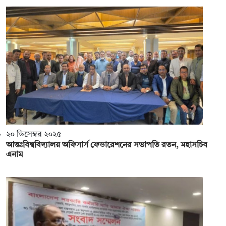
২০ ডিসেম্বর ২০২৫
আন্তঃবিশ্ববিদ্যালয় অফিসার্স ফেডারেশনের সভাপতি রতন, মহাসচিব
এনাম