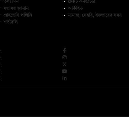
তথ্য দিন
টেক্সট কনভার্টার
মতামত জানান
আর্কাইভ
প্রাইভেসি পলিসি
নামাজ, সেহরি, ইফতারের সময়
শর্তাবলি
অনুসরণ করুন
© কপিরাইট 2026, দ্য ডেইলি ক্যাম্পাস লিমিটেড