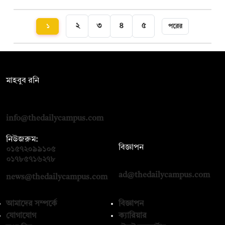
২
৩
৪
৫
১
পরের
সম্পাদক:
মাহবুব রনি
দ্য ডেইলি ক্যাম্পাস, দ্বিতীয় তলা, হাসান হোল্ডিংস, ৫২/১ নিউ ইস্কাটন
রোড, ঢাকা ১০০০
info@thedailycampus.com
নিউজরুম:
বিজ্ঞাপন
০১৫৭২০৯৯১০৫
,
০১৭১২১৩৬৫৯৩
০১৭৮৫৭১৬২৭৮
ad@thedailycampus.com
news@thedailycampus.com
আমাদের সম্পর্কে
বিজ্ঞাপন
যোগাযোগ
ক্যারিয়ার