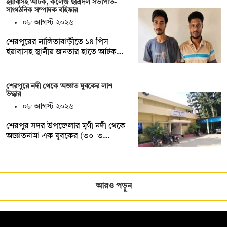
ইয়াবাসহ আটক, কলেজ ছাত্রদল সভাপতি-
সাংগঠনিক সম্পাদক বহিষ্কার
০৮ আগস্ট ২০২৬
শেরপুরের নালিতাবাড়ীতে ১৪ পিস
ইয়াবাসহ স্থানীয় জনতার হাতে আটক…
শেরপুরে নদী থেকে অজ্ঞাত যুবকের লাশ
উদ্ধার
০৮ আগস্ট ২০২৬
শেরপুর সদর উপজেলার মৃগী নদী থেকে
অজ্ঞাতনামা এক যুবকের (৩০–৩…
আরও পড়ুন
সম্পাদক: