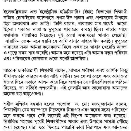
উপহার পেয়ে আনন্দ প্রকাশ করেছেন শিক্ষার্থীরা।
ইলেকট্রিক্যাল এন্ড ইলেক্ট্রনিক ইঞ্জিনিয়ারিং (ইইই) বিভাগের শিক্ষার্থী
সজিব হোসাইনের ক্যাম্পাসে প্রথম ঈদ পালন এবং প্রশাসনের উপহার
ছিল অন্যরকম এক প্রাপ্তি। তিনি বলেন, খাবারের মান যথেষ্ট ভালো
ছিলো। সকালে নাস্তা ও দুপুরের খাবারের ব্যবস্থা ছিল। নাস্তার সাথে
যথাসাধ্য সালামিও দিয়েছে। দুই বেলা সময়মতো খাবার পেয়েছি।
সারাদিন তেমন মনে হয়নি যে আমি বাসার বাইরে ঈদ করছি। দুপুরের
খাবারের সময় আমরা কয়েকজন মিলে একসাথে খাবার খেয়েছি আড্ডা
ও গল্পেে সময় পার করেছি। আমার মনে হয়েছে এটা আমার নতুন পরিবার
এবং পরিবারের লোকজন গুলো যথেষ্ট আন্তরিক।
আরেক চাকরিপ্রার্থী শিক্ষার্থী বলেন, সামনে পরীক্ষা এবং আর্থিক কিছু
সীমাবদ্ধতার কারণে এবার বাড়ি যাইনি। হল খোলা রেখে এবং আমাদের
ঈদের দিনে এভাবে আপন করে নিয়ে প্রশাসন যে দায়িত্বশীলতার পরিচয়
দিয়েছে, তা সত্যিই প্রশংসনীয়। এই সেলামি আর ভালোবাসা আমাদের
অনেক বড় অনুপ্রেরণা।
শহীদ মশিউর রহমান হলের প্রভোস্ট ড. মোঃ মজনুজ্জামান বলেন,
শিক্ষার্থীরা যেন ক্যাম্পাসে নিজেদের নিরাপদ এবং ঘরের মতো পরিবেশে
মনে করতে পারে সেই লক্ষ্যেই এই বিশেষ আয়োজন করা হয়েছে।
নির্ধারিত সময়ের পূর্বেই শিক্ষার্থীদের খাবার এবং উপহার সামগ্রী পৌঁছে
দেয়া হয়েছে। যারা ঘরে ফিরতে পারেনি তারা নিরাপদে এবং আনন্দের