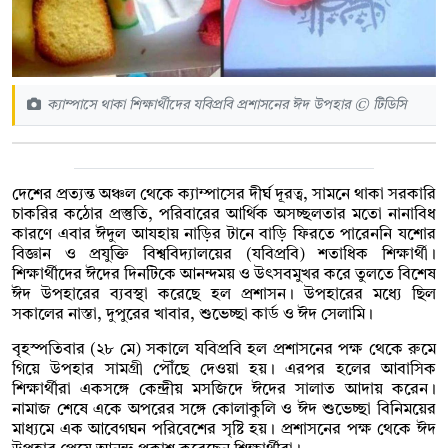
ক্যাম্পাসে থাকা শিক্ষার্থীদের যবিপ্রবি প্রশাসনের ঈদ উপহার © টিডিসি
দেশের প্রত্যন্ত অঞ্চল থেকে ক্যাম্পাসের দীর্ঘ দূরত্ব, সামনে থাকা সরকারি
চাকরির কঠোর প্রস্তুতি, পরিবারের আর্থিক অসচ্ছলতার মতো নানাবিধ
কারণে এবার ঈদুল আযহায় নাড়ির টানে বাড়ি ফিরতে পারেননি যশোর
বিজ্ঞান ও প্রযুক্তি বিশ্ববিদ্যালয়ের (যবিপ্রবি) শতাধিক শিক্ষার্থী।
শিক্ষার্থীদের ঈদের দিনটিকে আনন্দময় ও উৎসবমুখর করে তুলতে বিশেষ
ঈদ উপহারের ব্যবস্থা করেছে হল প্রশাসন। উপহারের মধ্যে ছিল
সকালের নাস্তা, দুপুরের খাবার, শুভেচ্ছা কার্ড ও ঈদ সেলামি।
বৃহস্পতিবার (২৮ মে) সকালে যবিপ্রবি হল প্রশাসনের পক্ষ থেকে রুমে
গিয়ে উপহার সামগ্রী পৌঁছে দেওয়া হয়। এরপর হলের আবাসিক
শিক্ষার্থীরা একসঙ্গে কেন্দ্রীয় মসজিদে ঈদের সালাত আদায় করেন।
নামাজ শেষে একে অপরের সঙ্গে কোলাকুলি ও ঈদ শুভেচ্ছা বিনিময়ের
মাধ্যমে এক আবেগঘন পরিবেশের সৃষ্টি হয়। প্রশাসনের পক্ষ থেকে ঈদ