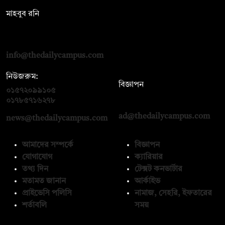
মাহবুব রনি
দ্য ডেইলি ক্যাম্পাস, দ্বিতীয় তলা, হাসান হোল্ডিংস, ৫২/১ নিউ ইস্কাটন
রোড, ঢাকা ১০০০
info@thedailycampus.com
নিউজরুম:
বিজ্ঞাপন
০১৫৭২০৯৯১০৫
,
০১৭১২১৩৬৫৯৩
০১৭৮৫৭১৬২৭৮
ad@thedailycampus.com
news@thedailycampus.com
আমাদের সম্পর্কে
বিজ্ঞাপন
যোগাযোগ
ক্যারিয়ার
তথ্য দিন
টেক্সট কনভার্টার
মতামত জানান
আর্কাইভ
প্রাইভেসি পলিসি
নামাজ, সেহরি, ইফতারের
শর্তাবলি
সময়