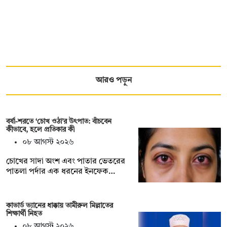
আরও পড়ুন
বর্ষা-শরতে ‘চোখ ওঠা’র উৎপাত: বাঁচবেন
কীভাবে, হলে প্রতিকার কী
০৮ আগস্ট ২০২৬
চোখের সাদা অংশ এবং পাতার ভেতরের
পাতলা পর্দার এক ধরনের ইনফেক…
কাভার্ড ভ্যানের ধাক্কায় তামীরুল মিল্লাতের
শিক্ষার্থী নিহত
০৮ আগস্ট ২০২৬