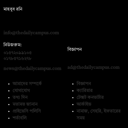
মাহবুব রনি
দ্য ডেইলি ক্যাম্পাস, দ্বিতীয় তলা, হাসান হোল্ডিংস, ৫২/১ নিউ ইস্কাটন
রোড, ঢাকা ১০০০
info@thedailycampus.com
নিউজরুম:
বিজ্ঞাপন
০১৫৭২০৯৯১০৫
,
০১৭১২১৩৬৫৯৩
০১৭৮৫৭১৬২৭৮
ad@thedailycampus.com
news@thedailycampus.com
আমাদের সম্পর্কে
বিজ্ঞাপন
যোগাযোগ
ক্যারিয়ার
তথ্য দিন
টেক্সট কনভার্টার
মতামত জানান
আর্কাইভ
প্রাইভেসি পলিসি
নামাজ, সেহরি, ইফতারের
শর্তাবলি
সময়