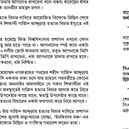
ষমতায় আসলেও রাখবেনা বলে মন্তব্য করেছেন ইবির
ক তানভীর মাহমুদ মন্ডল।
বাগ
 হত্যার বিচার দাবিতে আয়োজিত বিক্ষোভ মিছিল শেষে
অর্
শিক্ষার্থী সাজিদ আব্দুল্লাহ হত্যার বিচার ইস্যুতে এই
বাগ
ত হয়েছে কিন্তু বিশ্ববিদ্যালয় প্রশাসন এখনো কোন
পুক
ু আর হতে পারে না। আপনাদের স্পষ্ট করে একটা
এক
 ১০ দলীয় জোট ক্ষমতায় আসে, তবুও আপনাকে ভিসি
ভিসি রাখবেনা, এটা আপনাকে মাথায় রাখতে হবে।
করবে; এটা নিশ্চিত।
সি
মোহাম্মদ নসরুল্লাহর সময়ের শহীদ সাজিদ আব্দুল্লাহ
সংঘ
 যদি একবার ঢাকা চলে যায় তাহলে পরবর্তীতে কোনো
ছি
এইজন্য অনলাইন অফলাইনে যে সকল শিক্ষার্থীরা এই
ীন অবস্থাতেই সাজিদ হত্যার বিচার আদায় করে নিতে
ষ্টার কাছে যাবে, স্বরাষ্ট্র উপদেষ্টার কাছে যাবে।
শে
 হত্যার বিচারের একটা ফয়সালা করে নিয়ে আসবে।
সি
ভট
য় সাজিদ আব্দুল্লাহ হত্যার বিচার দাবিতে প্রশাসন
র জুলাই অভ্যুত্থানের যোদ্ধা, ‘ইনকিলাব মঞ্চ’-এর
বিক্ষোভ মিছিল ও সংক্ষিপ্ত সমাবেশ করেন তারা।