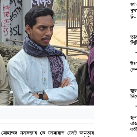
জাত
মুখ
ভূঁ
তা
পিট
উগা
দেশ
জুল
নিয়
জুল
রা
কর্
ব মোহাম্মদ নসরুল্লাহ কে জামায়াত জোট ক্ষমতায়