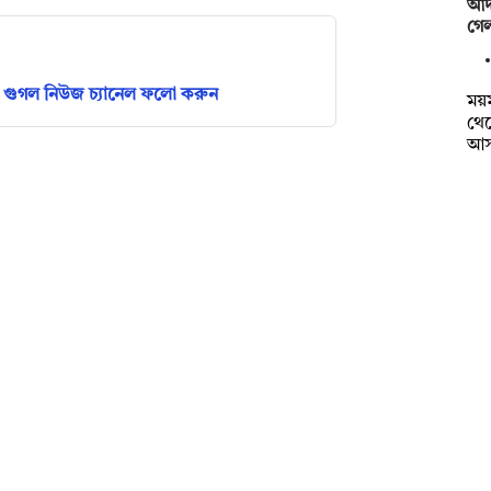
আদ
গেল
গুগল নিউজ চ্যানেল ফলো করুন
ময়ম
থেক
আস