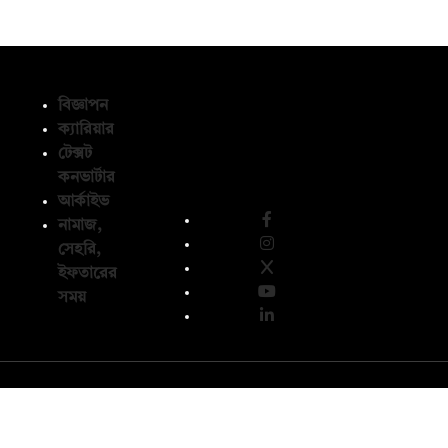
বিজ্ঞাপন
ক্যারিয়ার
টেক্সট
অনুসরণ করুন
কনভার্টার
আর্কাইভ
নামাজ,
সেহরি,
ইফতারের
সময়