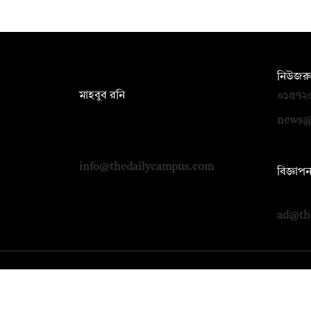
সম্পাদক:
নিউজরু
মাহবুব রনি
০১৫৭২
দ্য ডেইলি ক্যাম্পাস, দ্বিতীয় তলা, হাসান
news@
হোল্ডিংস, ৫২/১ নিউ ইস্কাটন রোড, ঢাকা
১০০০
info@thedailycampus.com
বিজ্ঞাপ
০১৭১২
ad@th