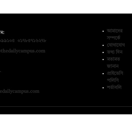
আমাদের
ম:
সম্পর্কে
০৯৯১০৫
,
০১৭৮৫৭১৬২৭৮
যোগাযোগ
thedailycampus.com
তথ্য দিন
মতামত
জানান
ন
প্রাইভেসি
পলিসি
১৩৬৫৯৩
শর্তাবলি
edailycampus.com
© কপিরাইট 2026, দ্য ডেইলি ক্যাম্পাস লিমিটেড