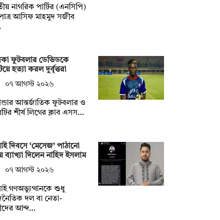
ীয় নাগরিক পার্টির (এনসিপি)
পাত্র আসিফ মাহমুদ সজীব
…
রকা ফুটবলার ডেভিডকে
িয়ে হত্যা করল দুর্বৃত্তরা
০৭ আগস্ট ২০২৬
ন্ডার আন্তর্জাতিক ফুটবলার ও
টির শীর্ষ লিগের ক্লাব এসস…
াই দিবসে ‘মেসেজ’ পাঠানো
ে ব্যাখ্যা দিলেন নাহিদ ইসলাম
০৭ আগস্ট ২০২৬
াই গণঅভ্যুত্থানকে শুধু
জনৈতিক দল বা নেতা-
মীদের আন্দ…