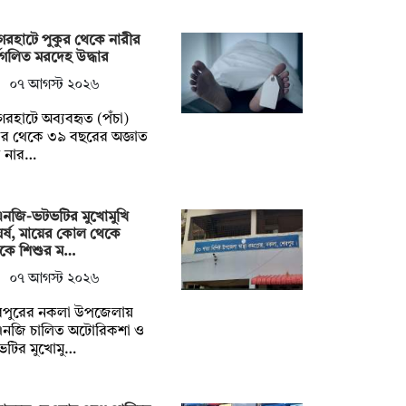
েরহাটে পুকুর থেকে নারীর
ধগলিত মরদেহ উদ্ধার
০৭ আগস্ট ২০২৬
েরহাটে অব্যবহৃত (পঁচা)
ুর থেকে ৩৯ বছরের অজ্ঞাত
 নার…
এনজি-ভটভটির মুখোমুখি
র্ষ, মায়ের কোল থেকে
টকে শিশুর ম…
০৭ আগস্ট ২০২৬
রপুরের নকলা উপজেলায়
এনজি চালিত অটোরিকশা ও
ভটির মুখোমু…