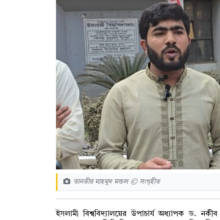
তানভীর মাহমুদ মন্ডল © সংগৃহীত
ইসলামী বিশ্ববিদ্যালয়ের উপাচার্য অধ্যাপক ড. নকী