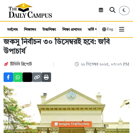
Eng
সর্বশেষ
শিক্ষাঙ্গন
উচ্চশিক্ষা
শিক্ষা প্রশাসন
ভর্তি পরীক্ষা
কর্মসংস্থান
জকসু নির্বাচন ৩০ ডিসেম্বরই হবে: জবি
উপাচার্য
টিডিসি রিপোর্ট
২২ ডিসেম্বর ২০২৫, ০৩:০৭ PM