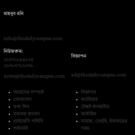
সম্পাদক:
মাহবুব রনি
দ্য ডেইলি ক্যাম্পাস, দ্বিতীয় তলা, হাসান হোল্ডিংস, ৫২/১ নিউ ইস্কাটন
রোড, ঢাকা ১০০০
info@thedailycampus.com
নিউজরুম:
বিজ্ঞাপন
০১৫৭২০৯৯১০৫
,
০১৭১২১৩৬৫৯৩
০১৭৮৫৭১৬২৭৮
ad@thedailycampus.com
news@thedailycampus.com
আমাদের সম্পর্কে
বিজ্ঞাপন
যোগাযোগ
ক্যারিয়ার
তথ্য দিন
টেক্সট কনভার্টার
মতামত জানান
আর্কাইভ
প্রাইভেসি পলিসি
নামাজ, সেহরি, ইফতারের
শর্তাবলি
সময়