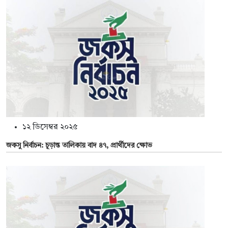
১২ ডিসেম্বর ২০২৫
জকসু নির্বাচন: চূড়ান্ত তালিকায় বাদ ৪৭, প্রার্থীদের ক্ষোভ