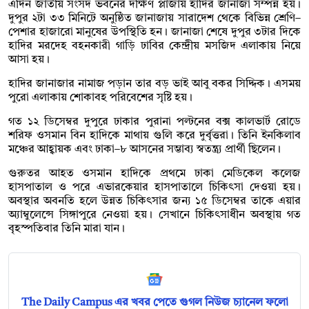
এদিন জাতীয় সংসদ ভবনের দক্ষিণ প্লাজায় হাদির জানাজা সম্পন্ন হয়।
দুপুর ২টা ৩৩ মিনিটে অনুষ্ঠিত জানাজায় সারাদেশ থেকে বিভিন্ন শ্রেণি–
পেশার হাজারো মানুষের উপস্থিতি হন। জানাজা শেষে দুপুর ৩টার দিকে
হাদির মরদেহ বহনকারী গাড়ি ঢাবির কেন্দ্রীয় মসজিদ এলাকায় নিয়ে
আসা হয়।
হাদির জানাজার নামাজ পড়ান তার বড় ভাই আবু বকর সিদ্দিক। এসময়
পুরো এলাকায় শোকাবহ পরিবেশের সৃষ্টি হয়।
গত ১২ ডিসেম্বর দুপুরে ঢাকার পুরানা পল্টনের বক্স কালভার্ট রোডে
শরিফ ওসমান বিন হাদিকে মাথায় গুলি করে দুর্বৃত্তরা। তিনি ইনকিলাব
মঞ্চের আহ্বায়ক এবং ঢাকা–৮ আসনের সম্ভাব্য স্বতন্ত্র্য প্রার্থী ছিলেন।
গুরুতর আহত ওসমান হাদিকে প্রথমে ঢাকা মেডিকেল কলেজ
হাসপাতাল ও পরে এভারকেয়ার হাসপাতালে চিকিৎসা দেওয়া হয়।
অবস্থার অবনতি হলে উন্নত চিকিৎসার জন্য ১৫ ডিসেম্বর তাকে এয়ার
অ্যাম্বুলেন্সে সিঙ্গাপুরে নেওয়া হয়। সেখানে চিকিৎসাধীন অবস্থায় গত
বৃহস্পতিবার তিনি মারা যান।
The Daily Campus এর খবর পেতে গুগল নিউজ চ্যানেল ফলো