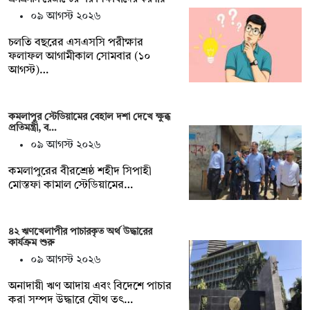
০৯ আগস্ট ২০২৬
চলতি বছরের এসএসসি পরীক্ষার
ফলাফল আগামীকাল সোমবার (১০
আগস্ট)…
কমলাপুর স্টেডিয়ামের বেহাল দশা দেখে ক্ষুব্ধ
প্রতিমন্ত্রী, ব…
০৯ আগস্ট ২০২৬
কমলাপুরের বীরশ্রেষ্ঠ শহীদ সিপাহী
মোস্তফা কামাল স্টেডিয়ামের…
৪২ ঋণখেলাপীর পাচারকৃত অর্থ উদ্ধারের
কার্যক্রম শুরু
০৯ আগস্ট ২০২৬
অনাদায়ী ঋণ আদায় এবং বিদেশে পাচার
করা সম্পদ উদ্ধারে যৌথ তৎ…