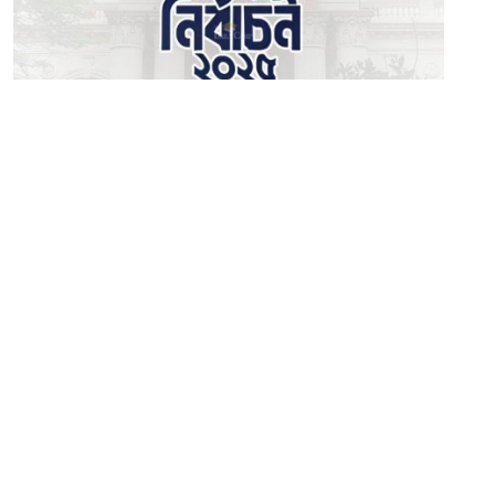
০৮ ডিসেম্বর ২০২৫
‎জকসু নির্বাচন: প্রার্থীদের ডোপটেস্ট আগামী মঙ্গল ও বুধবার
সম্পাদক:
মাহবুব রনি
দ্য ডেইলি ক্যাম্পাস, দ্বিতীয় তলা, হাসান হোল্ডিংস, ৫২/১ নিউ ইস্কাটন
রোড, ঢাকা ১০০০
info@thedailycampus.com
নিউজরুম:
বিজ্ঞাপন
০১৫৭২০৯৯১০৫
,
০১৭১২১৩৬৫৯৩
০১৭৮৫৭১৬২৭৮