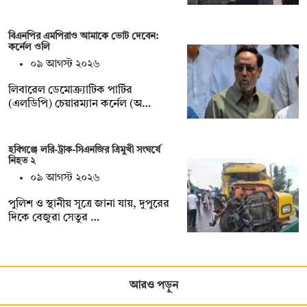
বিএনপির এমপিরাও আমাকে ভোট দেবেন:
কর্নেল ওলি
০৯ আগস্ট ২০২৬
লিবারেল ডেমোক্র্যাটিক পার্টির
(এলডিপি) চেয়ারম্যান কর্নেল (অ…
হবিগঞ্জে লরি-ট্রাক-সিএনজির ত্রিমুখী সংঘর্ষে
নিহত ২
০৯ আগস্ট ২০২৬
পুলিশ ও স্থানীয় সূত্রে জানা যায়, দুপুরের
দিকে বেজুরা সেতুর …
আরও পড়ুন