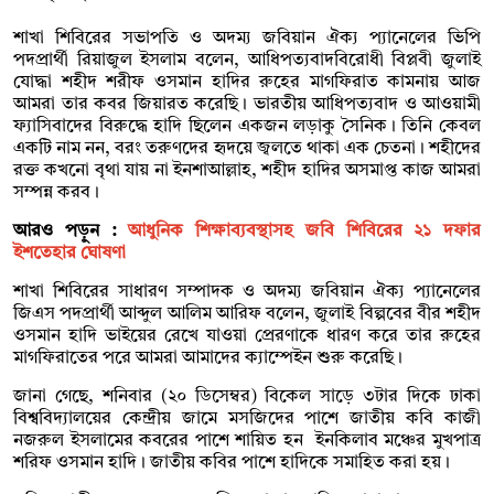
‎শাখা শিবিরের সভাপতি ও অদম্য জবিয়ান ঐক্য প্যানেলের ভিপি
পদপ্রার্থী রিয়াজুল ইসলাম বলেন, আধিপত্যবাদবিরোধী বিপ্লবী জুলাই
যোদ্ধা শহীদ শরীফ ওসমান হাদির রুহের মাগফিরাত কামনায় আজ
আমরা তার কবর জিয়ারত করেছি। ভারতীয় আধিপত্যবাদ ও আওয়ামী
ফ্যাসিবাদের বিরুদ্ধে হাদি ছিলেন একজন লড়াকু সৈনিক। তিনি কেবল
একটি নাম নন, বরং তরুণদের হৃদয়ে জ্বলতে থাকা এক চেতনা। শহীদের
রক্ত কখনো বৃথা যায় না ইনশাআল্লাহ, শহীদ হাদির অসমাপ্ত কাজ আমরা
সম্পন্ন করব।
আরও পড়ুন :
আধুনিক শিক্ষাব্যবস্থাসহ জবি শিবিরের ২১ দফার
ইশতেহার ঘোষণা
শাখা শিবিরের সাধারণ সম্পাদক ও অদম্য জবিয়ান ঐক্য প্যানেলের
জিএস পদপ্রার্থী আব্দুল আলিম আরিফ বলেন, জুলাই বিল্পবের বীর শহীদ
ওসমান হাদি ভাইয়ের রেখে যাওয়া প্রেরণাকে ধারণ করে তার রুহের
মাগফিরাতের পরে আমরা আমাদের ক্যাম্পেইন শুরু করেছি।
‎জানা গেছে, শনিবার (২০ ডিসেম্বর) বিকেল সাড়ে ৩টার দিকে ঢাকা
বিশ্ববিদ্যালয়ের কেন্দ্রীয় জামে মসজিদের পাশে জাতীয় কবি কাজী
নজরুল ইসলামের কবরের পাশে শায়িত হন ইনকিলাব মঞ্চের মুখপাত্র
শরিফ ওসমান হাদি। জাতীয় কবির পাশে হাদিকে সমাহিত করা হয়।