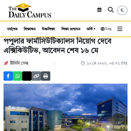
Eng
সর্বশেষ
শিক্ষাঙ্গন
উচ্চশিক্ষা
শিক্ষা প্রশাসন
ভর্তি পরীক্ষা
কর্মসংস্থান
পপুলার ফার্মাসিউটিক্যালস নিয়োগ দেবে
এক্সিকিউটিভ, আবেদন শেষ ১৬ মে
টিডিসি ডেস্ক
১২ মে ২০২৬, ০৫:৩১ PM