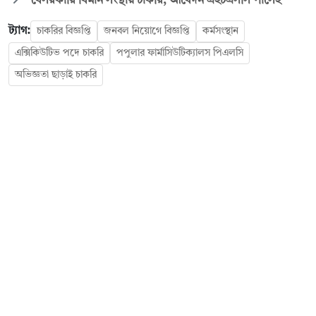
বেসরকারি বিমান সংস্থায় চাকরি, আবেদন এইচএসসি পাসেই
ট্যাগ:
চাকরির বিজ্ঞপ্তি
জনবল নিয়োগে বিজ্ঞপ্তি
কর্মসংস্থান
এক্সিকিউটিভ পদে চাকরি
পপুলার ফার্মাসিউটিক্যালস পিএলসি
অভিজ্ঞতা ছাড়াই চাকরি