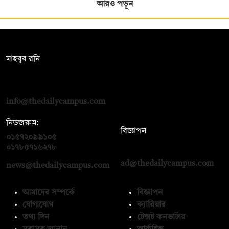
আরও পড়ুন
সম্পাদক:
মাহবুব রনি
দ্য ডেইলি ক্যাম্পাস, দ্বিতীয় তলা, হাসান হোল্ডিংস, ৫২/১ নিউ ইস্কাটন
রোড, ঢাকা ১০০০
info@thedailycampus.com
নিউজরুম:
বিজ্ঞাপন
০১৫৭২০৯৯১০৫
,
০১৭১২১৩৬৫৯৩
০১৭৮৫৭১৬২৭৮
ad@thedailycampus.com
news@thedailycampus.com
আমাদের সম্পর্কে
বিজ্ঞাপন
যোগাযোগ
ক্যারিয়ার
তথ্য দিন
টেক্সট কনভার্টার