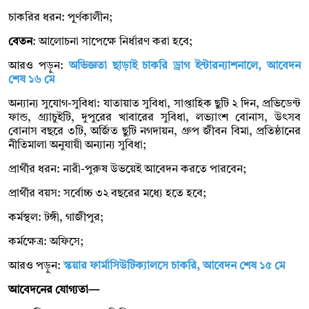
চাকরির ধরন: পূূর্ণকালীন;
বেতন
: আলোচনা সাপেক্ষে নির্ধারণ করা হবে;
আরও পড়ুন:
অভিজ্ঞতা ছাড়াই চাকরি ড্রাগ ইন্টারন্যাশনালে, আবেদন
শেষ ১৬ মে
অন্যান্য সুযোগ-সুবিধা: যাতায়াত সুবিধা, সাপ্তাহিক ছুটি ২ দিন, প্রভিডেন্ট
ফান্ড, গ্র্যাচুইটি, দুপুরের খাবারের সুবিধা, লভ্যাংশ বোনাস, উৎসব
বোনাস বছরে ৩টি, অর্জিত ছুটি নগদায়ন, গ্রুপ জীবন বিমা, প্রতিষ্ঠানের
নীতিমালা অনুযায়ী অন্যান্য সুবিধা;
প্রার্থীর ধরন: নারী-পুরুষ উভয়েই আবেদন করতে পারবেন;
প্রার্থীর বয়স: সর্বোচ্চ ৩২ বছরের মধ্যে হতে হবে;
কর্মস্থল: টঙ্গী, গাজীপুর;
কর্মক্ষেত্র: অফিসে;
আরও পড়ুন:
স্কয়ার ফার্মাসিউটিক্যালসে চাকরি, আবেদন শেষ ১৫ মে
আবেদনের যোগ্যতা—